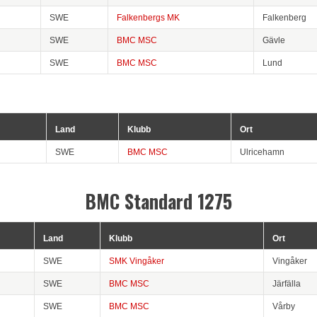
SWE
Falkenbergs MK
Falkenberg
SWE
BMC MSC
Gävle
SWE
BMC MSC
Lund
Land
Klubb
Ort
SWE
BMC MSC
Ulricehamn
BMC Standard 1275
Land
Klubb
Ort
SWE
SMK Vingåker
Vingåker
SWE
BMC MSC
Järfälla
SWE
BMC MSC
Vårby