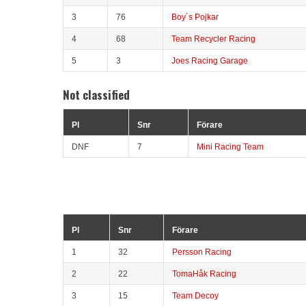
3
76
Boy´s Pojkar
4
68
Team Recycler Racing
5
3
Joes Racing Garage
Not classified
Pl
Snr
Förare
DNF
7
Mini Racing Team
Pl
Snr
Förare
1
32
Persson Racing
2
22
TomaHåk Racing
3
15
Team Decoy