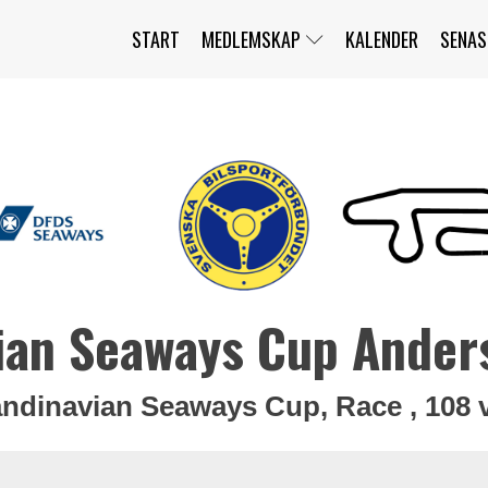
START
MEDLEMSKAP
KALENDER
SENAS
JAG HAR GLÖMT MITT LÖSENORD
MITT KONTO
BLI MEDLEM
ian Seaways Cup Ander
ndinavian Seaways Cup, Race , 108 