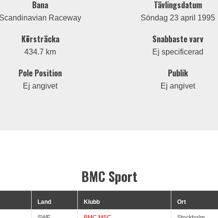
Bana
Tävlingsdatum
Scandinavian Raceway
Söndag 23 april 1995
Körsträcka
Snabbaste varv
434.7 km
Ej specificerad
Pole Position
Publik
Ej angivet
Ej angivet
BMC Sport
Land
Klubb
Ort
SWE
BMC MSC
Stockholm