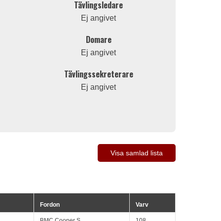
Tävlingsledare
Ej angivet
Domare
Ej angivet
Tävlingssekreterare
Ej angivet
Visa samlad lista
Fordon
Varv
BMC Cooper S
108