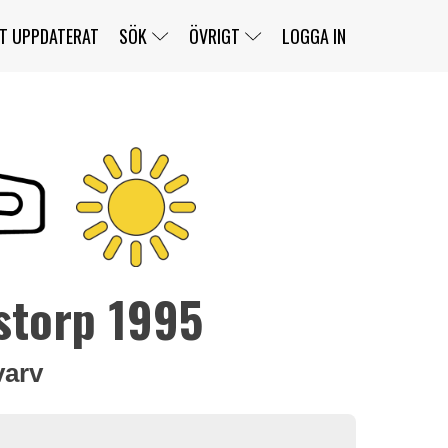
T UPPDATERAT
SÖK
ÖVRIGT
LOGGA IN
SERIER
BANOR
KLASSER
KLUBBAR
FÖRARE
TÄVLINGAR
CUSTOMER PORTAL
NEWSLETTERS UNSUBSCRIBE
SPONSORER
storp 1995
SUPER SALOON
SUPER STAR
GELLERÅSBANAN
LÄNKAR
KOMPLETTERA
PRESS
BENGANS NÖRDSIDA
OM OSS
KONTAKT
WEBBSHOP
varv