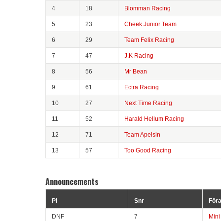
4
18
Blomman Racing
5
23
Cheek Junior Team
6
29
Team Felix Racing
7
47
J.K Racing
8
56
Mr Bean
9
61
Ectra Racing
10
27
Next Time Racing
11
52
Harald Hellum Racing
12
71
Team Apelsin
13
57
Too Good Racing
Announcements
Pl
Snr
För
DNF
7
Mini