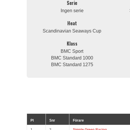
Serie
Ingen serie
Heat
Scandinavian Seaways Cup
Klass
BMC Sport
BMC Standard 1000
BMC Standard 1275
Pl
Snr
Förare
1
2
Simple Green Racing