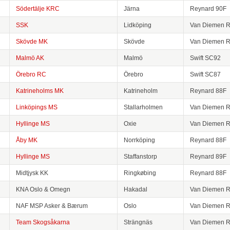
Södertälje KRC
Järna
Reynard 90F
SSK
Lidköping
Van Diemen 
Skövde MK
Skövde
Van Diemen 
Malmö AK
Malmö
Swift SC92
Örebro RC
Örebro
Swift SC87
Katrineholms MK
Katrineholm
Reynard 88F
Linköpings MS
Stallarholmen
Van Diemen 
Hyllinge MS
Oxie
Van Diemen 
Åby MK
Norrköping
Reynard 88F
Hyllinge MS
Staffanstorp
Reynard 89F
Midtjysk KK
Ringkøbing
Reynard 88F
KNA Oslo & Omegn
Hakadal
Van Diemen 
NAF MSP Asker & Bærum
Oslo
Van Diemen 
Team Skogsåkarna
Strängnäs
Van Diemen 