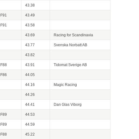
43.38
RF91
43.49
RF91
43.58
43.69
Racing for Scandinavia
43.77
Svenska Norbatt AB
43.82
RF88
43.91
Tidomat Sverige AB
RF86
44.05
44.16
Magic Racing
44.26
44.41
Dan Glas Viborg
RF89
44.53
RF89
44.59
RF88
45.22