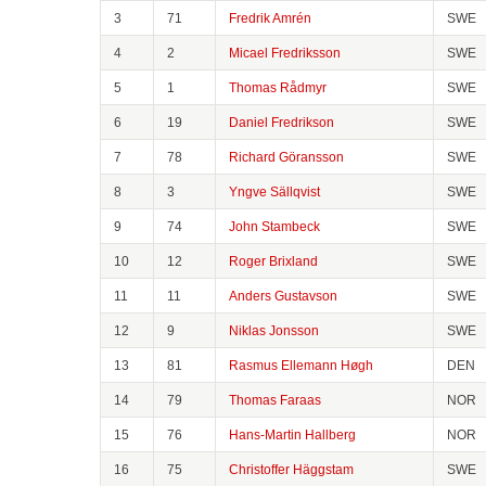
3
71
Fredrik Amrén
SWE
4
2
Micael Fredriksson
SWE
5
1
Thomas Rådmyr
SWE
6
19
Daniel Fredrikson
SWE
7
78
Richard Göransson
SWE
8
3
Yngve Sällqvist
SWE
9
74
John Stambeck
SWE
10
12
Roger Brixland
SWE
11
11
Anders Gustavson
SWE
12
9
Niklas Jonsson
SWE
13
81
Rasmus Ellemann Høgh
DEN
14
79
Thomas Faraas
NOR
15
76
Hans-Martin Hallberg
NOR
16
75
Christoffer Häggstam
SWE