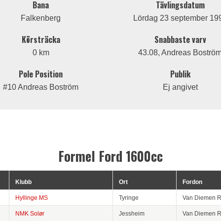
Bana
Tävlingsdatum
Falkenberg
Lördag 23 september 19
Körsträcka
Snabbaste varv
0 km
43.08, Andreas Boströ
Pole Position
Publik
#10 Andreas Boström
Ej angivet
Formel Ford 1600cc
Klubb
Ort
Fordon
Hyllinge MS
Tyringe
Van Diemen 
NMK Solør
Jessheim
Van Diemen 