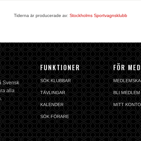
Tiderna är producerade av:
Stockholms Sportvagnsklubb
FUNKTIONER
FÖR ME
SÖK KLUBBAR
MEDLEMSKA
på Svensk
ra alla
TÄVLINGAR
BLI MEDLEM
.
KALENDER
MITT KONTO
SÖK FÖRARE