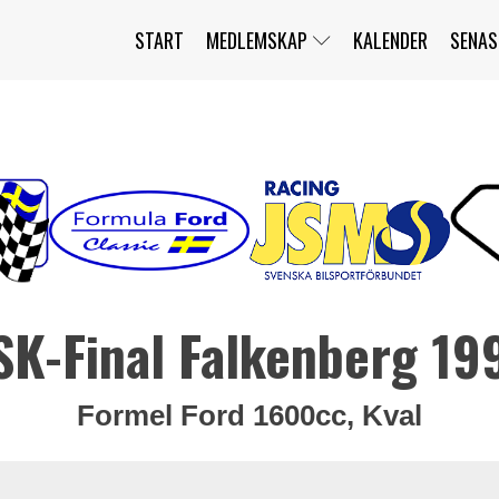
START
MEDLEMSKAP
KALENDER
SENAS
JAG HAR GLÖMT MITT LÖSENORD
MITT KONTO
BLI MEDLEM
SK-Final Falkenberg 19
Formel Ford 1600cc, Kval