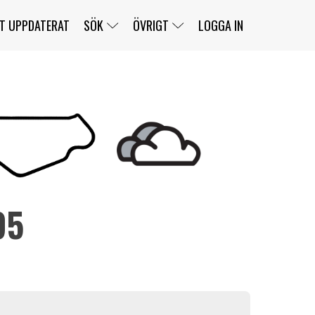
T UPPDATERAT
SÖK
ÖVRIGT
LOGGA IN
SERIER
BANOR
KLASSER
KLUBBAR
FÖRARE
TÄVLINGAR
CUSTOMER PORTAL
NEWSLETTERS UNSUBSCRIBE
SPONSORER
95
SUPER SALOON
SUPER STAR
GELLERÅSBANAN
LÄNKAR
KOMPLETTERA
PRESS
BENGANS NÖRDSIDA
OM OSS
KONTAKT
WEBBSHOP