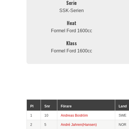
Serie
SSK-Serien
Heat
Formel Ford 1600cc
Klass
Formel Ford 1600cc
Pl
Snr
Förare
Land
1
10
Andreas Boström
SWE
2
5
André Jahren(Hansen)
NOR