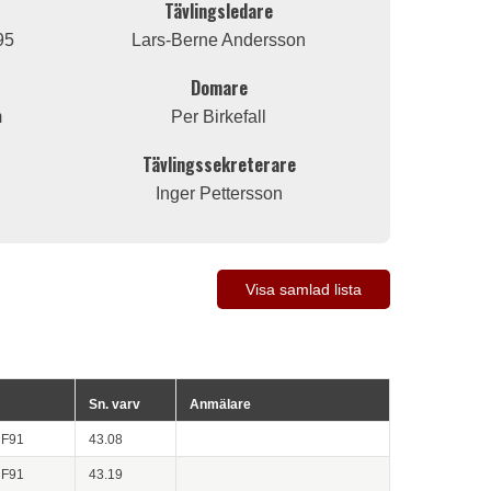
Tävlingsledare
95
Lars-Berne Andersson
Domare
m
Per Birkefall
Tävlingssekreterare
Inger Pettersson
Visa samlad lista
Sn. varv
Anmälare
RF91
43.08
RF91
43.19