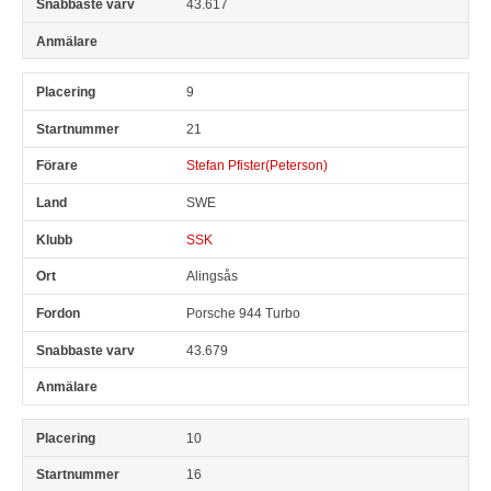
43.617
9
21
Stefan Pfister(Peterson)
SWE
SSK
Alingsås
Porsche 944 Turbo
43.679
10
16