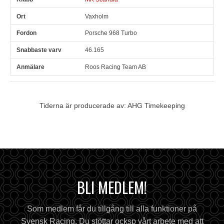
Vaxholm
Porsche 968 Turbo
46.165
Roos Racing Team AB
Tiderna är producerade av: AHG Timekeeping
BLI MEDLEM!
Som medlem får du tillgång till alla funktioner på
Svensk Racing. Du stöttar ocksp vårt arbete med att