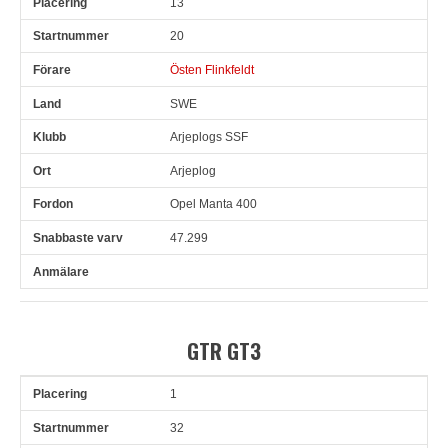
13
20
Östen Flinkfeldt
SWE
Arjeplogs SSF
Arjeplog
Opel Manta 400
47.299
GTR GT3
1
Pl
Snr
Förare
Land
Klubb
Ort
Fordon
Sn. varv
32