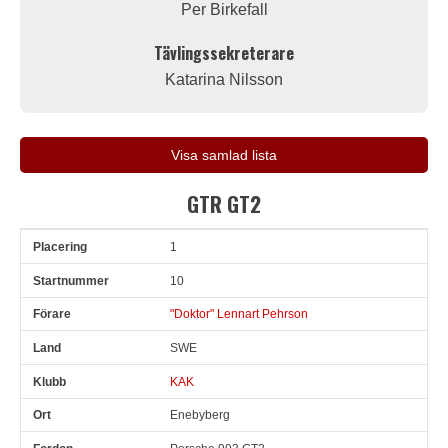
Per Birkefall
Tävlingssekreterare
Katarina Nilsson
Visa samlad lista
GTR GT2
1
Pl
Snr
Förare
Land
Klubb
Ort
Fordon
Sn. varv
10
"Doktor" Lennart Pehrson
SWE
KAK
Enebyberg