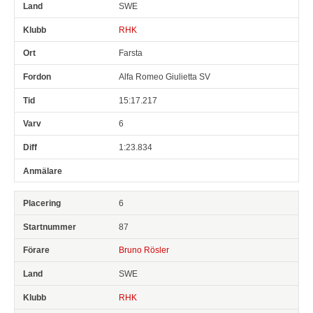
SWE
RHK
Farsta
Alfa Romeo Giulietta SV
15:17.217
6
1:23.834
6
87
Bruno Rösler
SWE
RHK