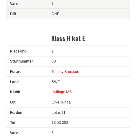
1
DNF
Klass H kat E
1
Pl
Snr
Förare
Land
Klubb
Ort
Fordon
Tid
V
83
Tommy Brorsson
SWE
Hyllinge MS
Örkelljunga
Lotus 11
13:53.383
6