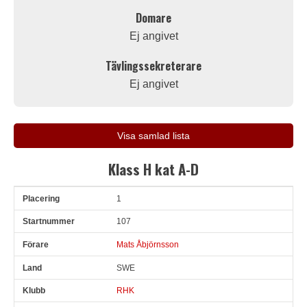
Domare
Ej angivet
Tävlingssekreterare
Ej angivet
Visa samlad lista
Klass H kat A-D
1
Pl
Snr
Förare
Land
Klubb
Ort
Fordon
Tid
V
107
Mats Åbjörnsson
SWE
RHK