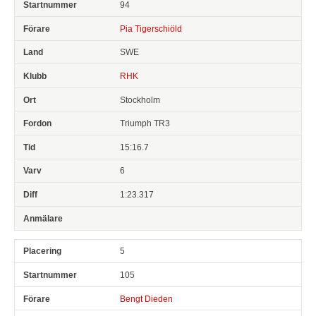
94
Pia Tigerschiöld
SWE
RHK
Stockholm
Triumph TR3
15:16.7
6
1:23.317
5
105
Bengt Dieden