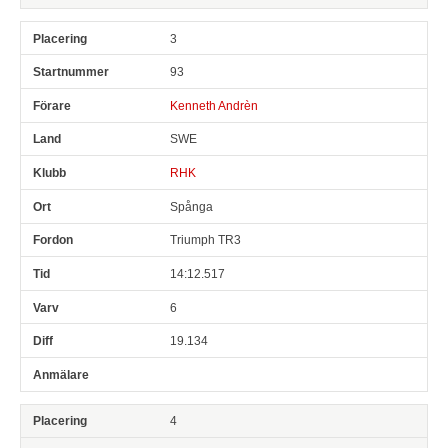
3
93
Kenneth Andrèn
SWE
RHK
Spånga
Triumph TR3
14:12.517
6
19.134
4