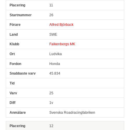
11
26
Alfred Björback
SWE
Falkenbergs MK
Ludvika
Honda
45.834
25
1v
Svenska Roadracingfabriken
12