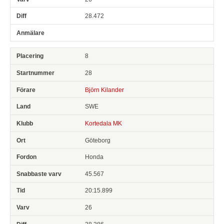
28.472
8
28
Björn Kilander
SWE
Kortedala MK
Göteborg
Honda
45.567
20:15.899
26