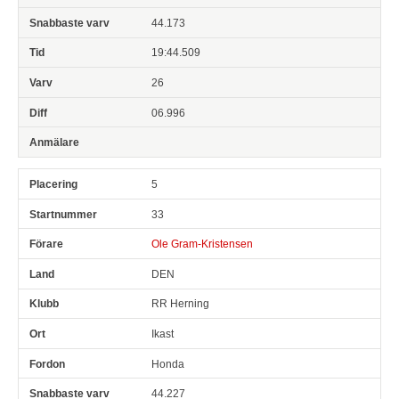
44.173
19:44.509
26
06.996
5
33
Ole Gram-Kristensen
DEN
RR Herning
Ikast
Honda
44.227