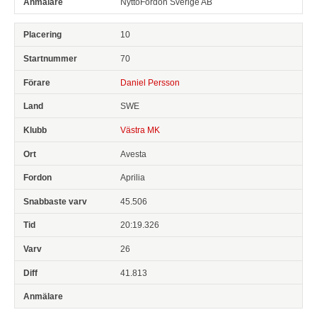
NyttoFordon Sverige AB
10
70
Daniel Persson
SWE
Västra MK
Avesta
Aprilia
45.506
20:19.326
26
41.813