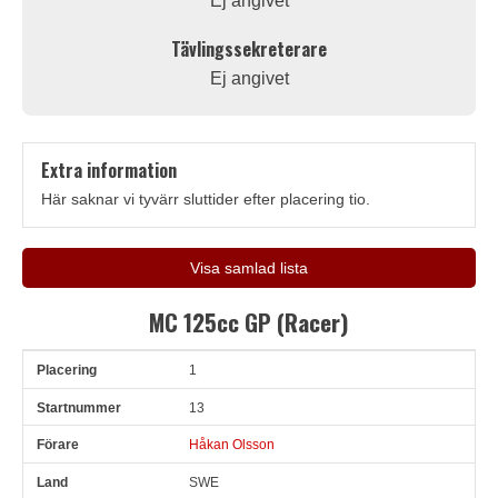
Ej angivet
Tävlingssekreterare
Ej angivet
Extra information
Här saknar vi tyvärr sluttider efter placering tio.
Visa samlad lista
MC 125cc GP (Racer)
1
Pl
Snr
Förare
Land
Klubb
Ort
Fordon
Sn. varv
13
Håkan Olsson
SWE