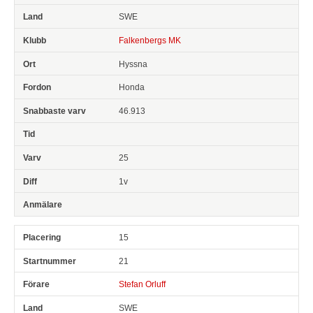
SWE
Falkenbergs MK
Hyssna
Honda
46.913
25
1v
15
21
Stefan Orluff
SWE