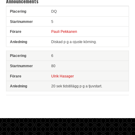
Announcements
DQ
Pl
Snr
Förare
Anledning
5
Pauli Pekkanen
Diskad p g a ojuste körning.
6
80
Ulrik Hasager
20 sek tidstillägg p g a tjuvstart.