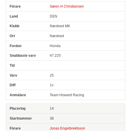
Søren H Christiansen
DEN
Næstved MK
Næstved
Honda
47.225
25
1v
Team Howard Racing
14
38
Jonas Engelbrektsson