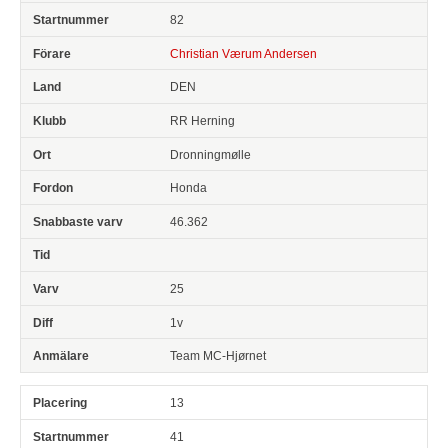
82
Christian Værum Andersen
DEN
RR Herning
Dronningmølle
Honda
46.362
25
1v
Team MC-Hjørnet
13
41