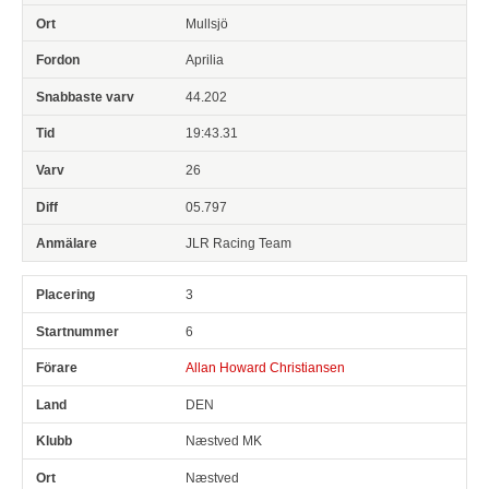
Mullsjö
Aprilia
44.202
19:43.31
26
05.797
JLR Racing Team
3
6
Allan Howard Christiansen
DEN
Næstved MK
Næstved