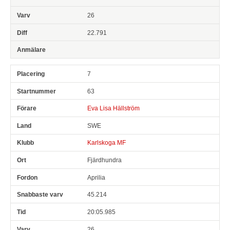
26
22.791
7
63
Eva Lisa Hällström
SWE
Karlskoga MF
Fjärdhundra
Aprilia
45.214
20:05.985
26