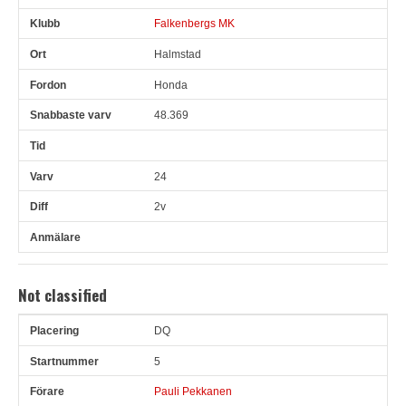
Falkenbergs MK
Halmstad
Honda
48.369
24
2v
Not classified
DQ
Pl
Snr
Förare
Land
Klubb
Ort
Fordon
Sn. varv
5
Pauli Pekkanen