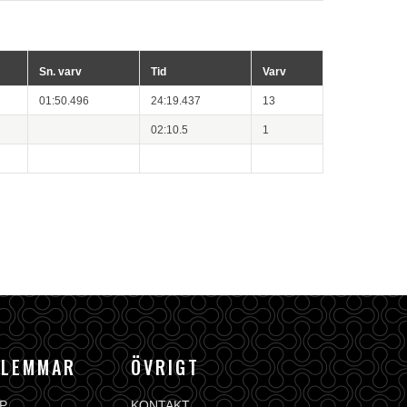
Sn. varv
Tid
Varv
01:50.496
24:19.437
13
02:10.5
1
DLEMMAR
ÖVRIGT
P
KONTAKT