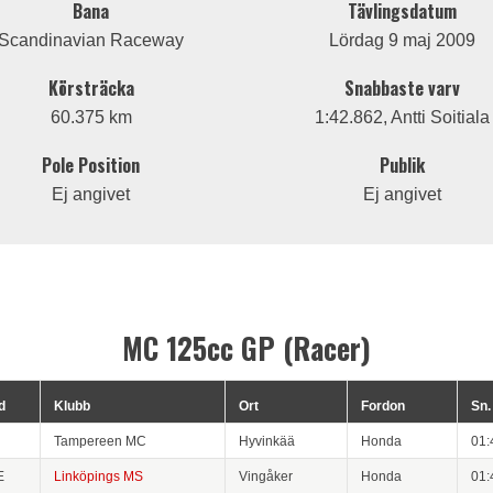
Bana
Tävlingsdatum
Scandinavian Raceway
Lördag 9 maj 2009
Körsträcka
Snabbaste varv
60.375 km
1:42.862, Antti Soitiala
Pole Position
Publik
Ej angivet
Ej angivet
MC 125cc GP (Racer)
d
Klubb
Ort
Fordon
Sn.
Tampereen MC
Hyvinkää
Honda
01:
E
Linköpings MS
Vingåker
Honda
01: