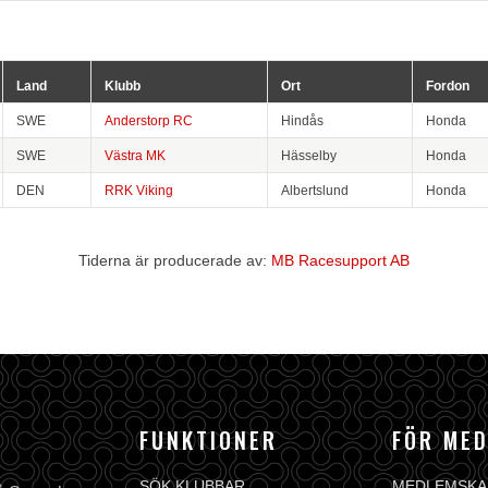
Land
Klubb
Ort
Fordon
SWE
Anderstorp RC
Hindås
Honda
SWE
Västra MK
Hässelby
Honda
DEN
RRK Viking
Albertslund
Honda
Tiderna är producerade av:
MB Racesupport AB
FUNKTIONER
FÖR ME
SÖK KLUBBAR
MEDLEMSKA