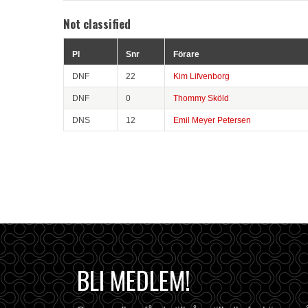
Not classified
Pl
Snr
Förare
DNF
22
Kim Lifvenborg
DNF
0
Thommy Sköld
DNS
12
Emil Meyer Petersen
BLI MEDLEM!