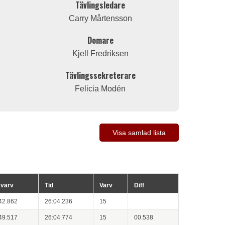
Tävlingsledare
Carry Mårtensson
Domare
Kjell Fredriksen
Tävlingssekreterare
Felicia Modén
Visa samlad lista
 varv
Tid
Varv
Diff
42.862
26:04.236
15
49.517
26:04.774
15
00.538