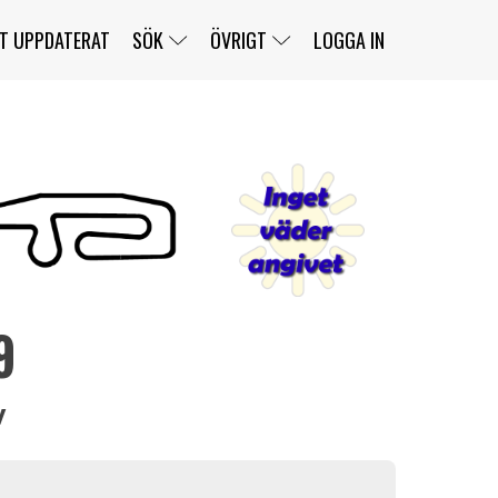
T UPPDATERAT
SÖK
ÖVRIGT
LOGGA IN
SERIER
BANOR
KLASSER
KLUBBAR
FÖRARE
TÄVLINGAR
CUSTOMER PORTAL
NEWSLETTERS UNSUBSCRIBE
SPONSORER
9
SUPER SALOON
SUPER STAR
GELLERÅSBANAN
LÄNKAR
KOMPLETTERA
PRESS
BENGANS NÖRDSIDA
OM OSS
KONTAKT
WEBBSHOP
v