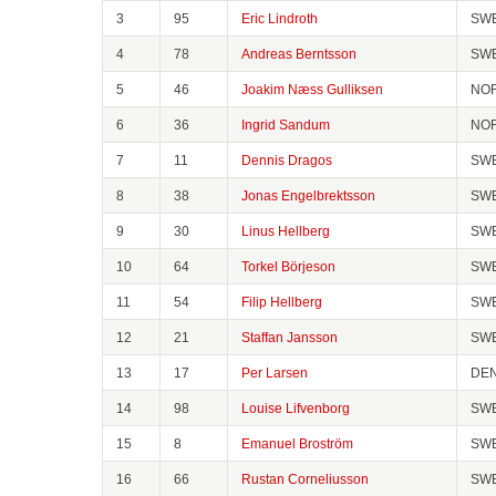
3
95
Eric Lindroth
SW
4
78
Andreas Berntsson
SW
5
46
Joakim Næss Gulliksen
NO
6
36
Ingrid Sandum
NO
7
11
Dennis Dragos
SW
8
38
Jonas Engelbrektsson
SW
9
30
Linus Hellberg
SW
10
64
Torkel Börjeson
SW
11
54
Filip Hellberg
SW
12
21
Staffan Jansson
SW
13
17
Per Larsen
DE
14
98
Louise Lifvenborg
SW
15
8
Emanuel Broström
SW
16
66
Rustan Corneliusson
SW