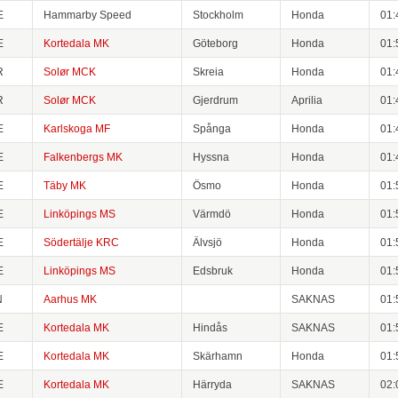
E
Hammarby Speed
Stockholm
Honda
01:
E
Kortedala MK
Göteborg
Honda
01:
R
Solør MCK
Skreia
Honda
01:
R
Solør MCK
Gjerdrum
Aprilia
01:
E
Karlskoga MF
Spånga
Honda
01:
E
Falkenbergs MK
Hyssna
Honda
01:
E
Täby MK
Ösmo
Honda
01:
E
Linköpings MS
Värmdö
Honda
01:
E
Södertälje KRC
Älvsjö
Honda
01:
E
Linköpings MS
Edsbruk
Honda
01:
N
Aarhus MK
SAKNAS
01:
E
Kortedala MK
Hindås
SAKNAS
01:
E
Kortedala MK
Skärhamn
Honda
01:
E
Kortedala MK
Härryda
SAKNAS
02: