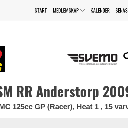
START
MEDLEMSKAP
KALENDER
SENAS
JAG HAR GLÖMT MITT LÖSENORD
MITT KONTO
BLI MEDLEM
SM RR Anderstorp 200
MC 125cc GP (Racer), Heat 1 , 15 var