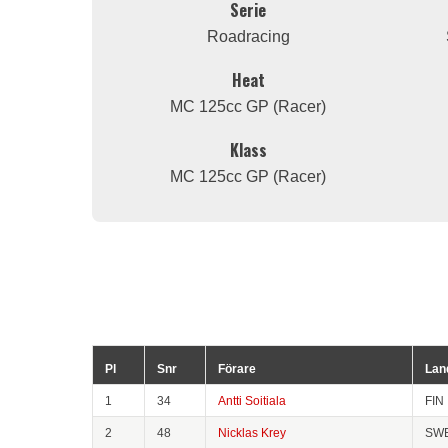
Serie
Roadracing
Heat
MC 125cc GP (Racer)
Klass
MC 125cc GP (Racer)
Pl
Snr
Förare
Lan
1
34
Antti Soitiala
FIN
2
48
Nicklas Krey
SW