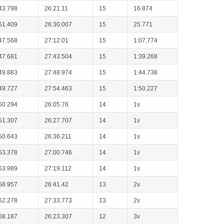
43.798
26:21.11
15
16.874
51.409
26:30.007
15
25.771
47.568
27:12.01
15
1:07.774
47.681
27:43.504
15
1:39.268
49.883
27:48.974
15
1:44.738
49.727
27:54.463
15
1:50.227
50.294
26:05.76
14
1v
51.307
26:27.707
14
1v
50.643
26:36.211
14
1v
53.378
27:00.746
14
1v
53.989
27:19.112
14
1v
58.957
26:41.42
13
2v
52.278
27:33.773
13
2v
08.187
26:23.307
12
3v