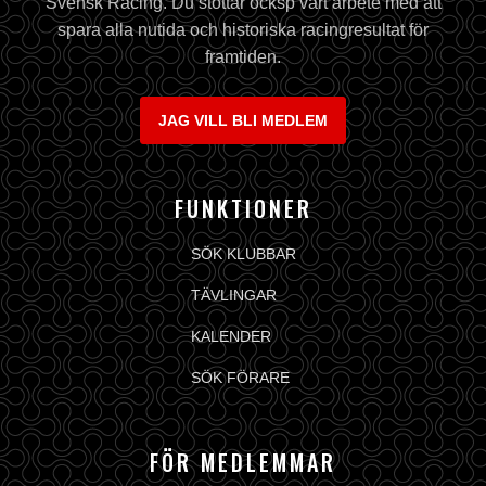
Svensk Racing. Du stöttar ocksp vårt arbete med att
spara alla nutida och historiska racingresultat för
framtiden.
JAG VILL BLI MEDLEM
FUNKTIONER
SÖK KLUBBAR
TÄVLINGAR
KALENDER
SÖK FÖRARE
FÖR MEDLEMMAR