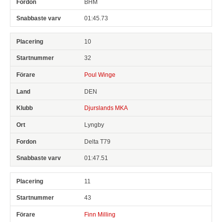
BHM
01:45.73
10
32
Poul Winge
DEN
Djurslands MKA
Lyngby
Delta T79
01:47.51
11
43
Finn Milling