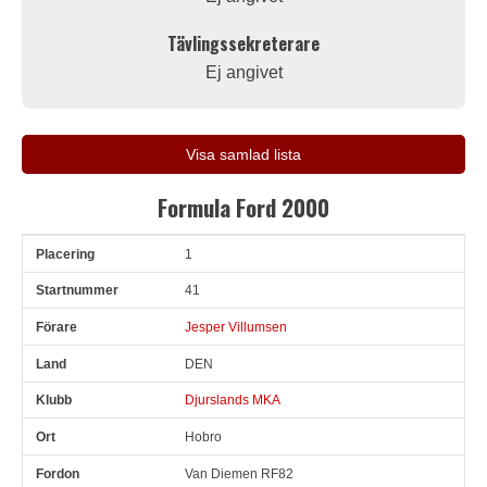
Tävlingssekreterare
Ej angivet
Visa samlad lista
Formula Ford 2000
1
Pl
Snr
Förare
Land
Klubb
Ort
Fordon
Sn. varv
41
Jesper Villumsen
DEN
Djurslands MKA
Hobro
Van Diemen RF82