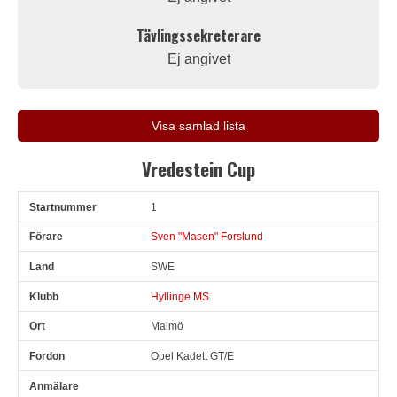
Tävlingssekreterare
Ej angivet
Visa samlad lista
Vredestein Cup
1
Snr
Förare
Land
Klubb
Ort
Fordon
Anmälare
Sven "Masen" Forslund
SWE
Hyllinge MS
Malmö
Opel Kadett GT/E