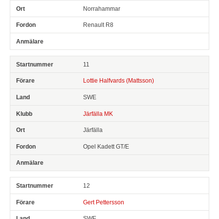
Norrahammar
Renault R8
11
Lottie Halfvards (Mattsson)
SWE
Järfälla MK
Järfälla
Opel Kadett GT/E
12
Gert Pettersson
SWE