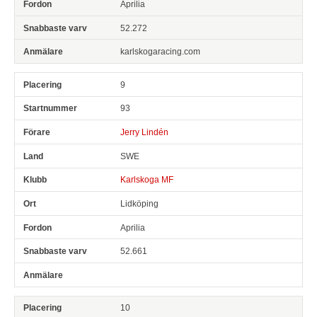
Aprilia
52.272
karlskogaracing.com
9
93
Jerry Lindén
SWE
Karlskoga MF
Lidköping
Aprilia
52.661
10