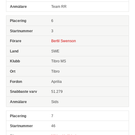
Team RR
6
3
Bertil Swenson
SWE
Tibro MS
Tibro
Aprilia
51.279
Sids
7
46