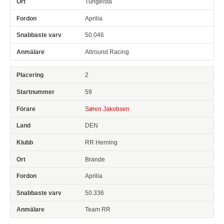
Tungelsta
Aprilia
50.046
Allround Racing
2
59
Søren Jakobsen
DEN
RR Herning
Brande
Aprilia
50.336
Team RR