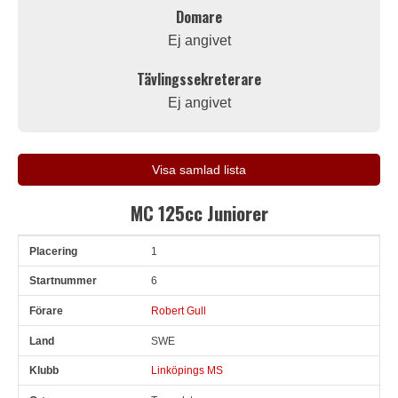
Domare
Ej angivet
Tävlingssekreterare
Ej angivet
Visa samlad lista
MC 125cc Juniorer
1
Pl
Snr
Förare
Land
Klubb
Ort
Fordon
Sn. varv
6
Robert Gull
SWE
Linköpings MS