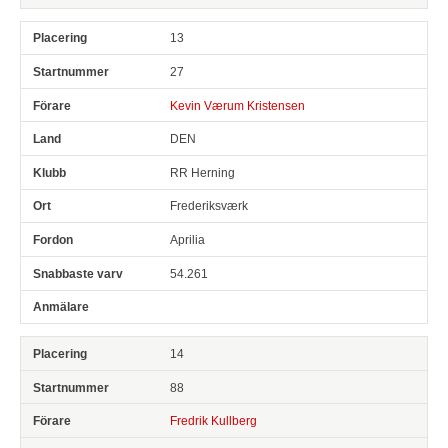
13
27
Kevin Værum Kristensen
DEN
RR Herning
Frederiksværk
Aprilia
54.261
14
88
Fredrik Kullberg