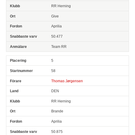
RR Herning
Give
Aprilia
50.477
Team RR
5
58
Thomas Jørgensen
DEN
RR Herning
Brande
Aprilia
50.875