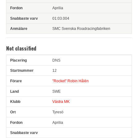
Aprilia
01:03.004
SMC Svenska Roadracingfabriken
Not classified
DNS
Pl
Snr
Förare
Land
Klubb
Ort
Fordon
Sn. varv
12
”Rocket” Robin Hålén
SWE
Västra MK
Tyresö
Aprilia