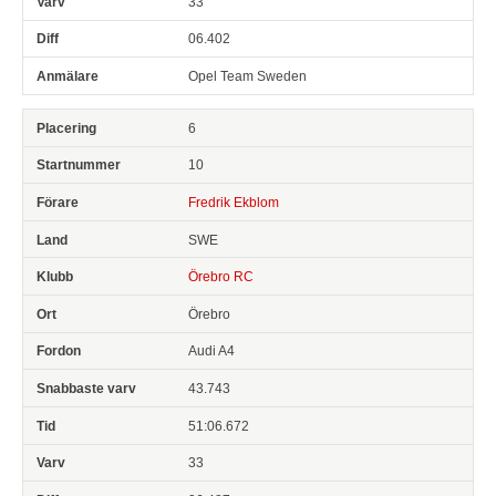
33
06.402
Opel Team Sweden
6
10
Fredrik Ekblom
SWE
Örebro RC
Örebro
Audi A4
43.743
51:06.672
33