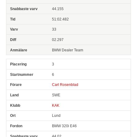
44.155
51:02.482
33
02.297
BMW Dealer Team
3
6
Carl Rosenblad
SWE
KAK
Lund
BMW 320i E46
44.02