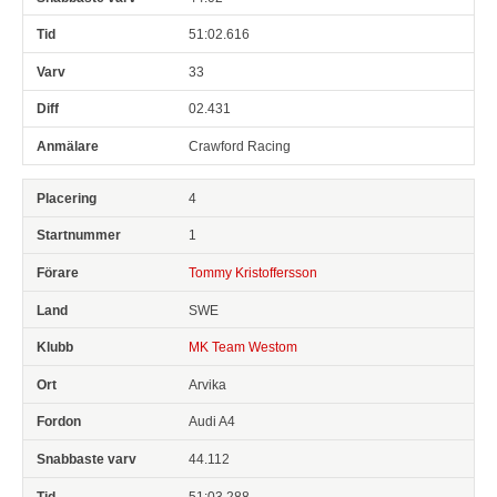
51:02.616
33
02.431
Crawford Racing
4
1
Tommy Kristoffersson
SWE
MK Team Westom
Arvika
Audi A4
44.112
51:03.288