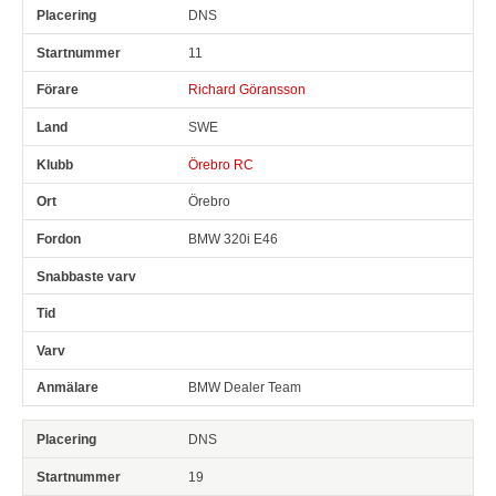
DNS
Pl
Snr
Förare
Land
Klubb
Ort
Fordon
Sn. varv
11
Richard Göransson
SWE
Örebro RC
Örebro
BMW 320i E46
BMW Dealer Team
DNS
19