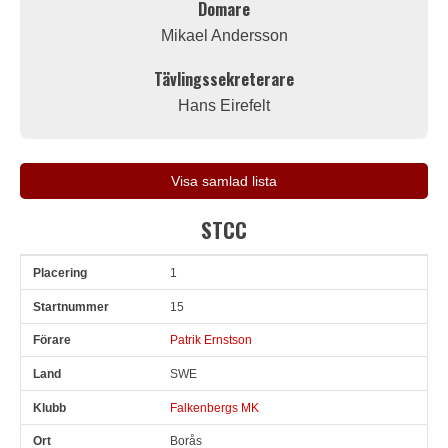
Domare
Mikael Andersson
Tävlingssekreterare
Hans Eirefelt
Visa samlad lista
STCC
1
Pl
Snr
Förare
Land
Klubb
Ort
Fordon
Sn. varv
15
Patrik Ernstson
SWE
Falkenbergs MK
Borås