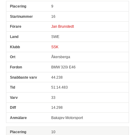
9
16
Jan Brunstedt
SWE
SSK
Åkersberga
BMW 320i E46
44.238
51:14.483
33
14.298
Bakajev Motorsport
10