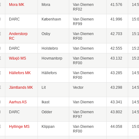
E
Mora MK
Mora
Van Diemen
41.576
14:
RF02
N
DARC
København
Van Diemen
41.996
15:
RF99
E
Anderstorp
Osby
Van Diemen
42.703
15:
RC
RF00
N
DARC
Holstebro
Van Diemen
42.555
15:
E
Wäxjö MS
Hovmantorp
Van Diemen
43.132
15:
RF00
E
Hällefors MK
Hällefors
Van Diemen
43.285
14:
RF00
E
Jämtlands MK
Lit
Vector
43.298
14:
N
Aarhus AS
Ikast
Van Diemen
43.341
14:
N
DARC
Odder
Van Diemen
43.802
14:
RF97
E
Hyllinge MS
Klippan
Van Diemen
44.058
15:
RF00