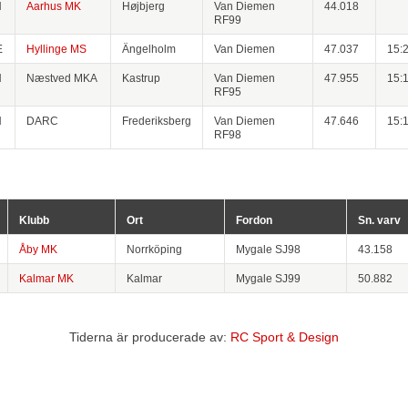
N
Aarhus MK
Højbjerg
Van Diemen
44.018
RF99
E
Hyllinge MS
Ängelholm
Van Diemen
47.037
15:
N
Næstved MKA
Kastrup
Van Diemen
47.955
15:
RF95
N
DARC
Frederiksberg
Van Diemen
47.646
15:
RF98
Klubb
Ort
Fordon
Sn. varv
Åby MK
Norrköping
Mygale SJ98
43.158
Kalmar MK
Kalmar
Mygale SJ99
50.882
Tiderna är producerade av:
RC Sport & Design