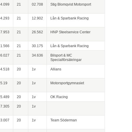
54.099
21
02.708
Stig Blomqvist Motorsport
04.293
21
12.902
Lån & Sparbank Racing
17.953
21
26.562
HNP Steelservice Center
21.566
21
30.175
Lån & Sparbank Racing
26.027
21
34.636
Bilsport & MC
Specialförsäkringar
54.518
20
1v
Allians
55.19
20
1v
Motorsportgymnasiet
55.489
20
1v
OK Racing
57.305
20
1v
03.007
20
1v
Team Söderman