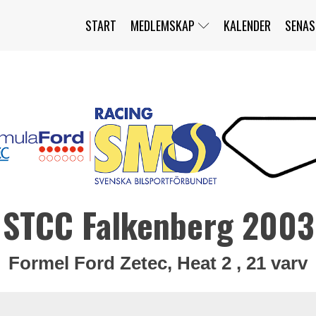
START
MEDLEMSKAP
KALENDER
SENAS
JAG HAR GLÖMT MITT LÖSENORD
MITT KONTO
BLI MEDLEM
STCC Falkenberg 2003
Formel Ford Zetec, Heat 2 , 21 varv