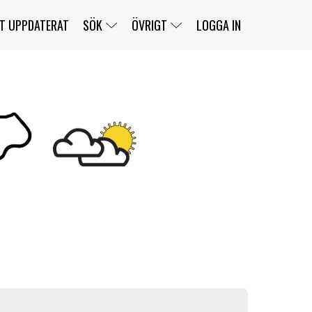
T UPPDATERAT
SÖK
ÖVRIGT
LOGGA IN
SERIER
BANOR
KLASSER
KLUBBAR
FÖRARE
TÄVLINGAR
CUSTOMER PORTAL
NEWSLETTERS UNSUBSCRIBE
SPONSORER
SUPER SALOON
SUPER STAR
GELLERÅSBANAN
LÄNKAR
KOMPLETTERA
PRESS
BENGANS NÖRDSIDA
OM OSS
KONTAKT
WEBBSHOP