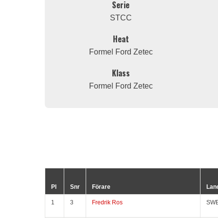
Serie
STCC
Heat
Formel Ford Zetec
Klass
Formel Ford Zetec
Pl
Snr
Förare
Lan
1
3
Fredrik Ros
SW