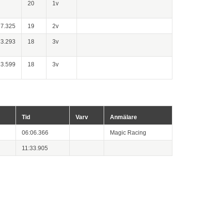
20
1v
27.325
19
2v
13.293
18
3v
13.599
18
3v
Tid
Varv
Anmälare
06:06.366
Magic Racing
11:33.905