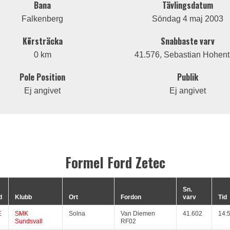
Bana
Tävlingsdatum
Falkenberg
Söndag 4 maj 2003
Körsträcka
Snabbaste varv
0 km
41.576, Sebastian Hohent
Pole Position
Publik
Ej angivet
Ej angivet
Formel Ford Zetec
Sn.
d
Klubb
Ort
Fordon
varv
Tid
E
SMK
Solna
Van Diemen
41.602
14:
Sundsvall
RF02