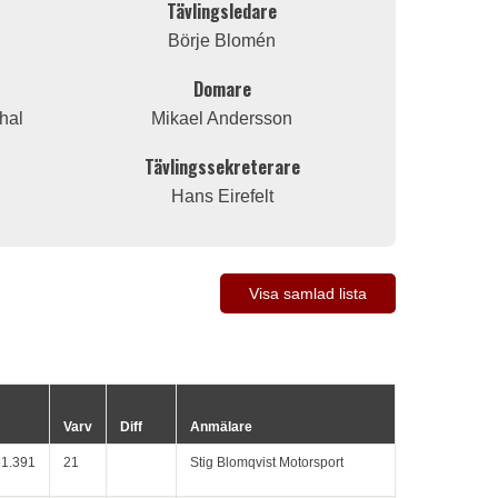
Tävlingsledare
Börje Blomén
Domare
hal
Mikael Andersson
Tävlingssekreterare
Hans Eirefelt
Visa samlad lista
Varv
Diff
Anmälare
51.391
21
Stig Blomqvist Motorsport