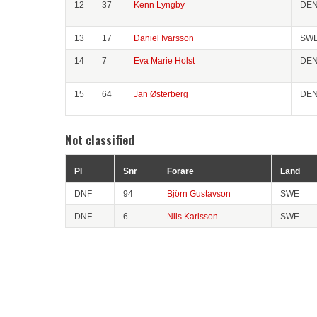
12
37
Kenn Lyngby
DE
13
17
Daniel Ivarsson
SW
14
7
Eva Marie Holst
DE
15
64
Jan Østerberg
DE
Not classified
Pl
Snr
Förare
Land
DNF
94
Björn Gustavson
SWE
DNF
6
Nils Karlsson
SWE