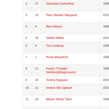
2
27
Sebastian Hohenthal
SW
3
32
Peer Olander Nørgaard
DE
4
9
Max Nilsson
SW
5
38
Steffen Møller
DE
6
8
Tim Lindborg
SW
7
1
Reine Bergström
SW
8
21
Fredric "Freddie"
SW
Hemborg(Magnusson)
9
34
Tommy Nygaard
DE
10
31
Anders Ole Egebart
DE
11
16
Mikael "Micke" Bern
SW