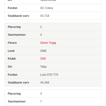
AC Cobra
43.718
2
4
Sören Trygg
SWE
SSK
Täby
Lola GTD T70
44.268
3
7