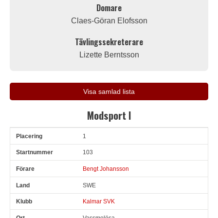
Domare
Claes-Göran Elofsson
Tävlingssekreterare
Lizette Berntsson
Visa samlad lista
Modsport I
1
Pl
Snr
Förare
Land
Klubb
Ort
Fordon
Sn. varv
103
Bengt Johansson
SWE
Kalmar SVK
Vassmolösa