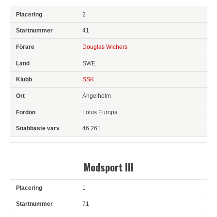
2
41
Douglas Wichers
SWE
SSK
Ängelholm
Lotus Europa
46.261
Modsport III
1
Pl
Snr
Förare
Land
Klubb
Ort
Fordon
Sn. varv
71