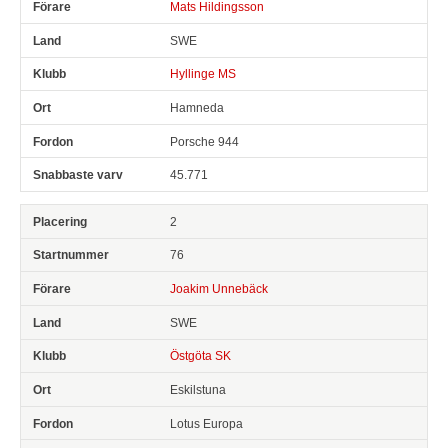
Mats Hildingsson
SWE
Hyllinge MS
Hamneda
Porsche 944
45.771
2
76
Joakim Unnebäck
SWE
Östgöta SK
Eskilstuna
Lotus Europa