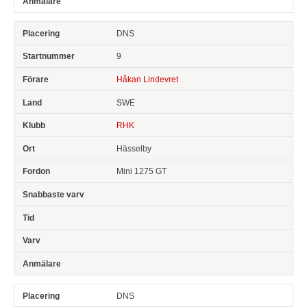
DNS
9
Håkan Lindevret
SWE
RHK
Hässelby
Mini 1275 GT
DNS