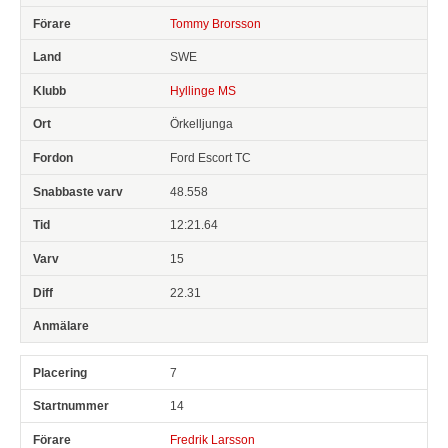
Tommy Brorsson
SWE
Hyllinge MS
Örkelljunga
Ford Escort TC
48.558
12:21.64
15
22.31
7
14
Fredrik Larsson