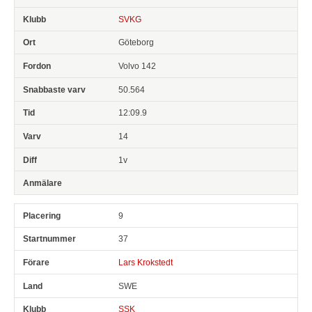
SVKG
Göteborg
Volvo 142
50.564
12:09.9
14
1v
9
37
Lars Krokstedt
SWE
SSK