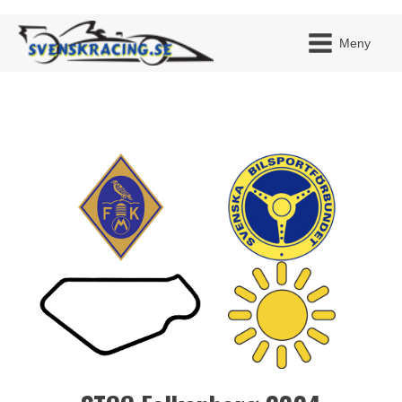
Meny
JAG H
MITT 
BLI ME