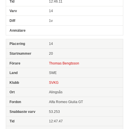
12:46.11
14
1v
14
20
Thomas Bengtsson
SWE
SVKG
Alingsås
Alfa Romeo Giulia GT
53.253
12:47.47