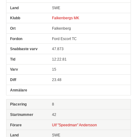
SWE
Falkenbergs MK
Falkenberg
Ford Escort TC
47.873
12:22.81
15
23.48
8
42
Ulf "Speedman" Andersson
SWE