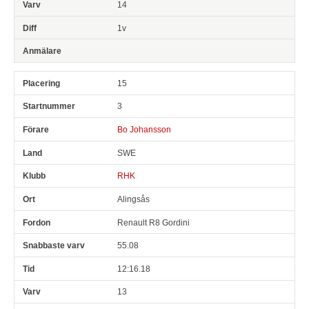
14
1v
15
3
Bo Johansson
SWE
RHK
Alingsås
Renault R8 Gordini
55.08
12:16.18
13