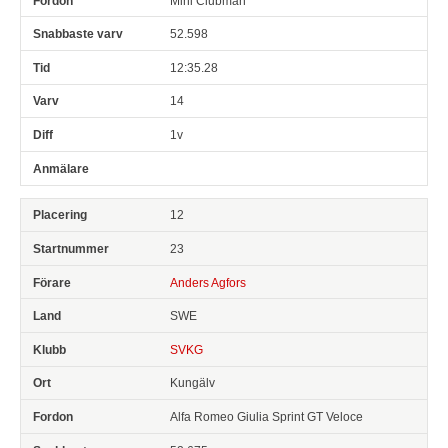
Mini Clubman
52.598
12:35.28
14
1v
12
23
Anders Agfors
SWE
SVKG
Kungälv
Alfa Romeo Giulia Sprint GT Veloce