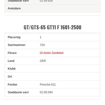
01:59.926
GT/GTS-65 GT11 F 1601-2500
1
Pl
Snr
Förare
Land
Klubb
Ort
Fordon
Sn. varv
704
Dr Armin Zumtobel
GER
Porsche 911
01:58.094