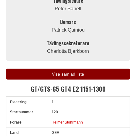
Tävlingsledare
Peter Sanell
Domare
Patrick Quiniou
Tävlingssekreterare
Charlotta Bjerkborn
Visa samlad lista
GT/GTS-65 GT4 E2 1151-1300
1
Pl
Snr
Förare
Land
Klubb
Ort
Fordon
Sn. varv
120
Reimer Stöhrmann
GER