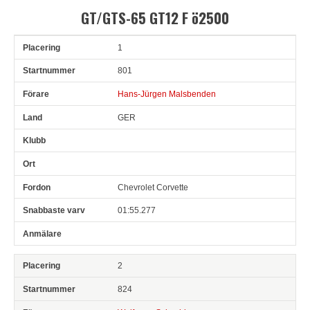
GT/GTS-65 GT12 F ö2500
1
Pl
Snr
Förare
Land
Klubb
Ort
Fordon
Sn. varv
801
Hans-Jürgen Malsbenden
GER
Chevrolet Corvette
01:55.277
2
824