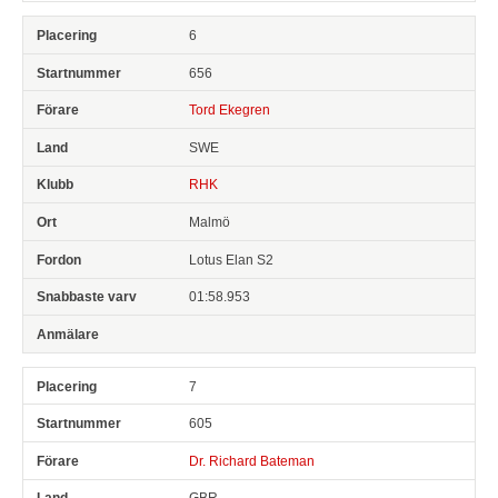
6
656
Tord Ekegren
SWE
RHK
Malmö
Lotus Elan S2
01:58.953
7
605
Dr. Richard Bateman
GBR