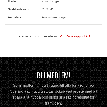
Jaguar E-Type
02:02.043
Derichs Rennwagen
Tiderna är producerade av:
MB Racesupport AB
BLI MEDLEM!
Som medlem får du tillgång till alla funktioner på
Svensk Racing. Du stöttar ocksp vårt arbete med att
spara alla nutida och historiska racingresultat för
framtiden.