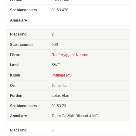
01:53.478
2
650
Rolf "Myggan" Nilsson
SWE
Hyllinge MS
Tomelilla
Lotus Elan
01:53.73
Team CaWalli Bilsport & MC
3