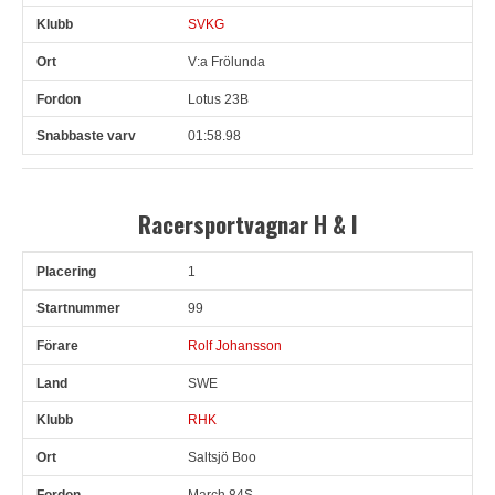
SVKG
V:a Frölunda
Lotus 23B
01:58.98
Racersportvagnar H & I
1
Pl
Snr
Förare
Land
Klubb
Ort
Fordon
Sn. varv
99
Rolf Johansson
SWE
RHK
Saltsjö Boo
March 84S