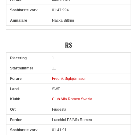
01:47.994
Nacka Biltrim
RS
1
Pl
Snr
Förare
Land
Klubb
Ort
Fordon
Sn. varv
11
Fredrik Sigbjörnsson
SWE
Club Alfa Romeo Svezia
Fjugesta
Lucchini P3/Alfa Romeo
01:41.91