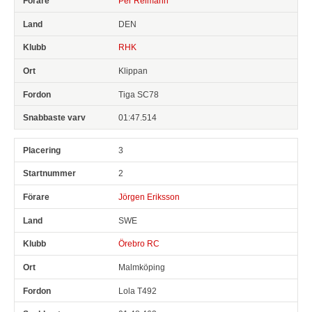
Per Reimann
DEN
RHK
Klippan
Tiga SC78
01:47.514
3
2
Jörgen Eriksson
SWE
Örebro RC
Malmköping
Lola T492