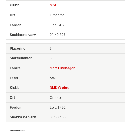
MSCC
Limhamn
Tiga SC79
01:49.826
6
3
Mats Lindhagen
SWE
SMK Örebro
Örebro
Lola T492
01:50.456
7