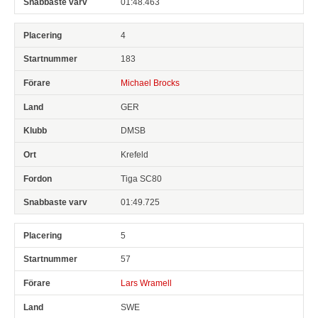
01:48.463
4
183
Michael Brocks
GER
DMSB
Krefeld
Tiga SC80
01:49.725
5
57
Lars Wramell
SWE