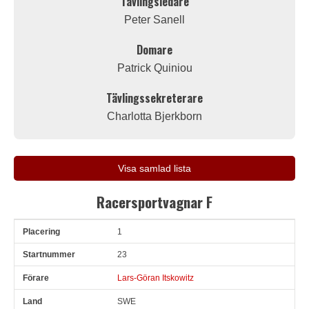
Tävlingsledare
Peter Sanell
Domare
Patrick Quiniou
Tävlingssekreterare
Charlotta Bjerkborn
Visa samlad lista
Racersportvagnar F
1
Pl
Snr
Förare
Land
Klubb
Ort
Fordon
Sn. varv
23
Lars-Göran Itskowitz
SWE