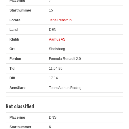
7
15
Jens Renstrup
DEN
Aarhus AS
Sholsborg
Formula Renault 2.0
11:54.95
17.14
Team Aarhus Racing
Not classified
DNS
Pl
Snr
Förare
Land
Klubb
Ort
Fordon
Tid
A
6