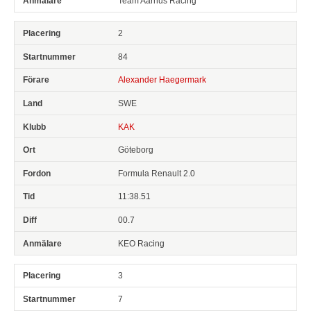
Team Aarhus Racing
2
84
Alexander Haegermark
SWE
KAK
Göteborg
Formula Renault 2.0
11:38.51
00.7
KEO Racing
3
7