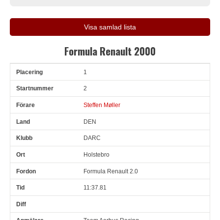
Visa samlad lista
Formula Renault 2000
1
Pl
Snr
Förare
Land
Klubb
Ort
Fordon
Tid
D
2
Steffen Møller
DEN
DARC
Holstebro
Formula Renault 2.0
11:37.81