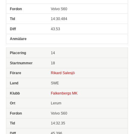
Volvo S60
14:30.484
43.53
14
18
Rikard Salesjö
SWE
Falkenbergs MK
Lerum
Volvo S60
14:32.35
45.396