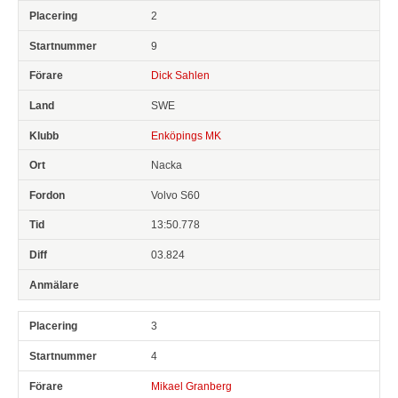
2
9
Dick Sahlen
SWE
Enköpings MK
Nacka
Volvo S60
13:50.778
03.824
3
4
Mikael Granberg