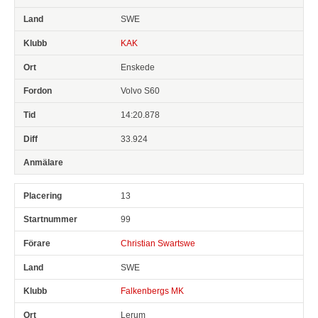
SWE
KAK
Enskede
Volvo S60
14:20.878
33.924
13
99
Christian Swartswe
SWE
Falkenbergs MK
Lerum