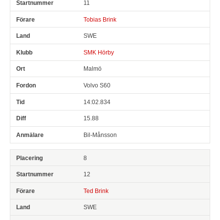
11
Tobias Brink
SWE
SMK Hörby
Malmö
Volvo S60
14:02.834
15.88
Bil-Månsson
8
12
Ted Brink
SWE