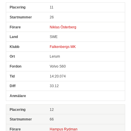
11
26
Niklas Österberg
SWE
Falkenbergs MK
Lerum
Volvo S60
14:20.074
33.12
12
66
Hampus Rydman