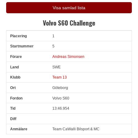
Visa samlad lista
Volvo S60 Challenge
1
Pl
Snr
Förare
Land
Klubb
Ort
Fordon
Tid
D
5
Andreas Simonsen
SWE
Team 13
Göteborg
Volvo S60
13:46.954
Team CaWalli Bilsport & MC