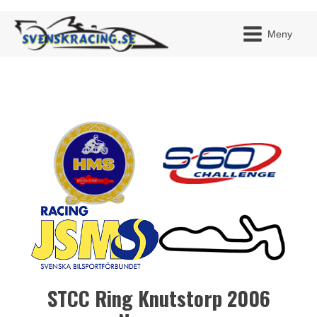
Meny
JAG H
MITT 
BLI ME
STCC Ring Knutstorp 2006