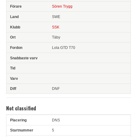
Sören Trygg
SWE
SSK
Täby
Lola GTD T70
DNF
Not classified
DNS
Pl
Snr
Förare
Land
Klubb
Ort
Fordon
Sn. varv
5