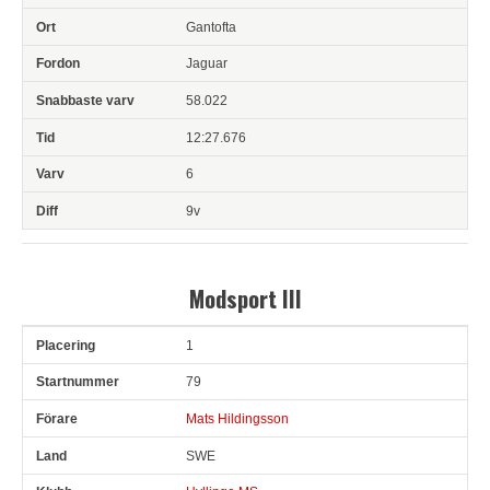
Gantofta
Jaguar
58.022
12:27.676
6
9v
Modsport III
1
Pl
Snr
Förare
Land
Klubb
Ort
Fordon
Sn. varv
79
Mats Hildingsson
SWE