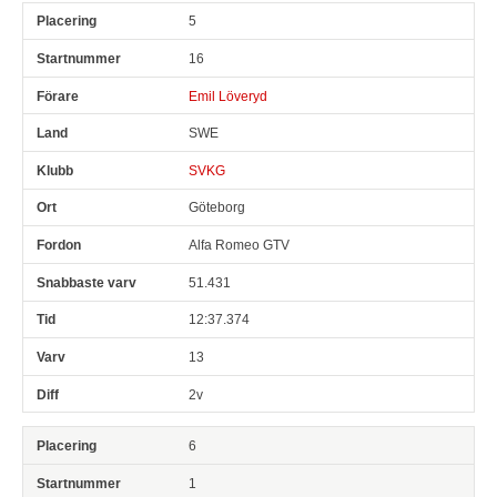
5
16
Emil Löveryd
SWE
SVKG
Göteborg
Alfa Romeo GTV
51.431
12:37.374
13
2v
6
1