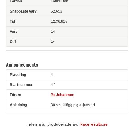
Lotus Elan
52.653
12:36.915
14
1v
Announcements
4
Pl
Snr
Förare
Anledning
47
Bo Johansson
30 sek tillägg p g a tjuvstart.
Tiderna är producerade av:
Raceresults.se