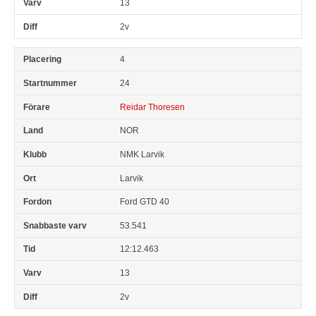
13
2v
4
24
Reidar Thoresen
NOR
NMK Larvik
Larvik
Ford GTD 40
53.541
12:12.463
13
2v