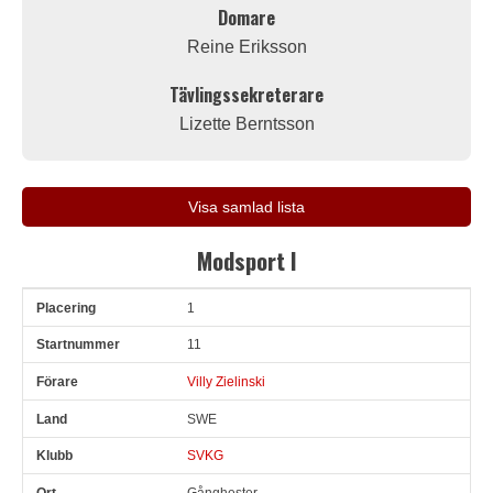
Domare
Reine Eriksson
Tävlingssekreterare
Lizette Berntsson
Visa samlad lista
Modsport I
1
Pl
Snr
Förare
Land
Klubb
Ort
Fordon
Sn. varv
11
Villy Zielinski
SWE
SVKG
Gånghester