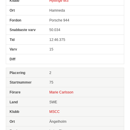
Hyllinge MS
Hamneda
Porsche 944
50.034
12:46.375
15
2
75
Marie Carlsson
SWE
MSCC
Ängelholm