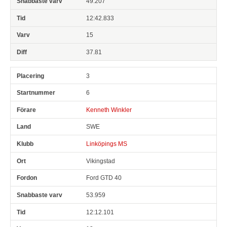
49.207
12:42.833
15
37.81
3
6
Kenneth Winkler
SWE
Linköpings MS
Vikingstad
Ford GTD 40
53.959
12:12.101