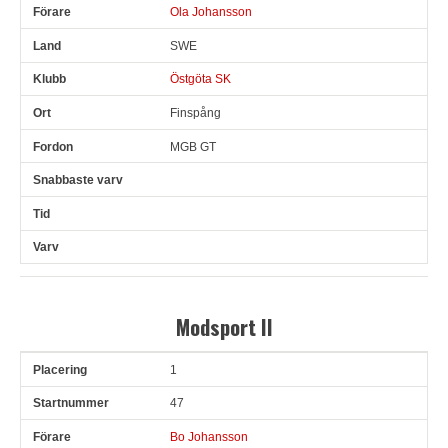
Ola Johansson
SWE
Östgöta SK
Finspång
MGB GT
Modsport II
1
Pl
Snr
Förare
Land
Klubb
Ort
Fordon
Sn. varv
47
Bo Johansson