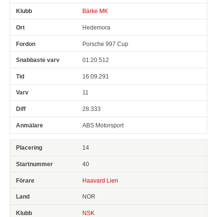
Bärke MK
Hedemora
Porsche 997 Cup
01:20.512
16:09.291
11
28.333
ABS Motorsport
14
40
Haavard Lien
NOR
NSK