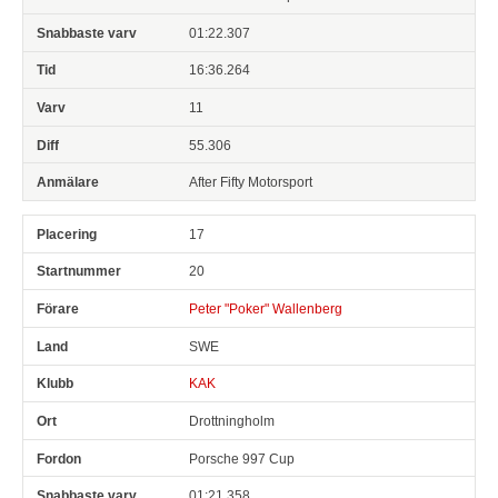
01:22.307
16:36.264
11
55.306
After Fifty Motorsport
17
20
Peter "Poker" Wallenberg
SWE
KAK
Drottningholm
Porsche 997 Cup
01:21.358