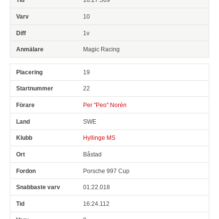
10
1v
Magic Racing
19
22
Per "Peo" Norén
SWE
Hyllinge MS
Båstad
Porsche 997 Cup
01:22.018
16:24.112