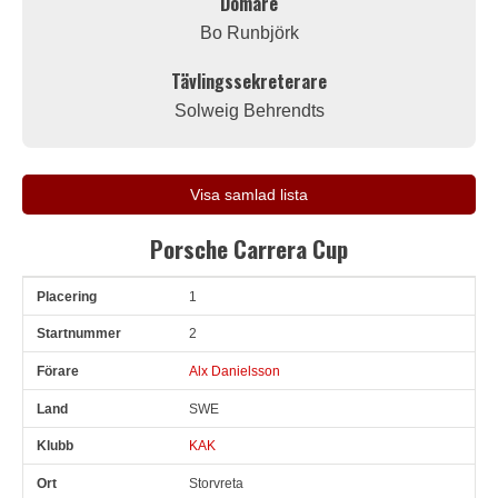
Domare
Bo Runbjörk
Tävlingssekreterare
Solweig Behrendts
Visa samlad lista
Porsche Carrera Cup
1
Pl
Snr
Förare
Land
Klubb
Ort
Fordon
Sn. varv
2
Alx Danielsson
SWE
KAK
Storvreta