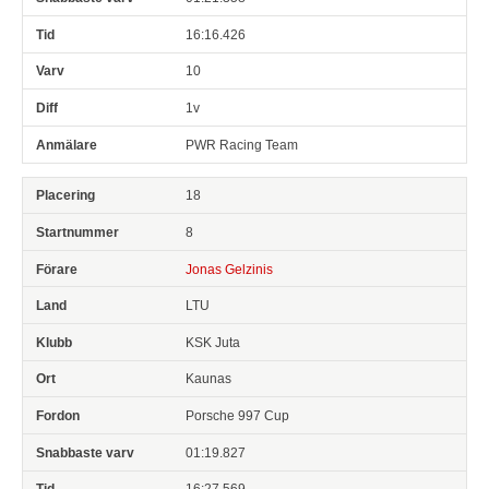
16:16.426
10
1v
PWR Racing Team
18
8
Jonas Gelzinis
LTU
KSK Juta
Kaunas
Porsche 997 Cup
01:19.827
16:27.569