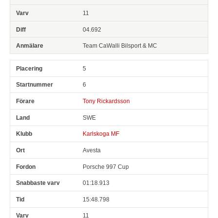
11
04.692
Team CaWalli Bilsport & MC
5
6
Tony Rickardsson
SWE
Karlskoga MF
Avesta
Porsche 997 Cup
01:18.913
15:48.798
11