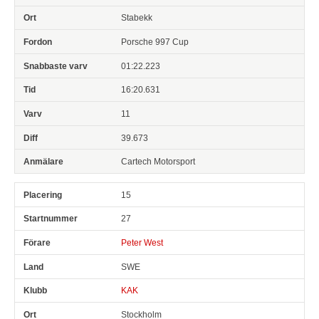
Stabekk
Porsche 997 Cup
01:22.223
16:20.631
11
39.673
Cartech Motorsport
15
27
Peter West
SWE
KAK
Stockholm