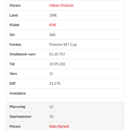
Håkan Ricknäs
SWE
KAK
Skå
Porsche 997 Cup
01:20.757
16:05.236
11
24.278
12
15
Mats Myrsell