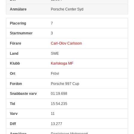
Porsche Center Syd
7
3
Carl-Olov Carlsson
SWE
Karlskoga MF
Frövi
Porsche 997 Cup
01:19.698
15:54.235
11
13.277
Danielsson Motorsport