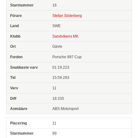
16
Stefan Söderberg
SWE
Sandvikens MK
Gävle
Porsche 997 Cup
01:19.223
15:59.293
11
18.335
ABS Motorsport
11
99