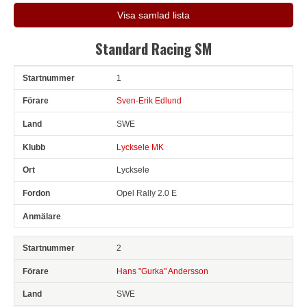
Visa samlad lista
Standard Racing SM
1
Snr
Förare
Land
Klubb
Ort
Fordon
Anmälare
Sven-Erik Edlund
SWE
Lycksele MK
Lycksele
Opel Rally 2.0 E
2
Hans "Gurka" Andersson
SWE