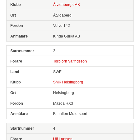
Åtvidabergs MK
Åtvidaberg
Volvo 142
Kinda Gurka AB
3
Torbjörn Valfridsson
SWE
SMK Helsingborg
Helsingborg
Mazda RX3
Bilhallen Motorsport
4
Ulf Larsson