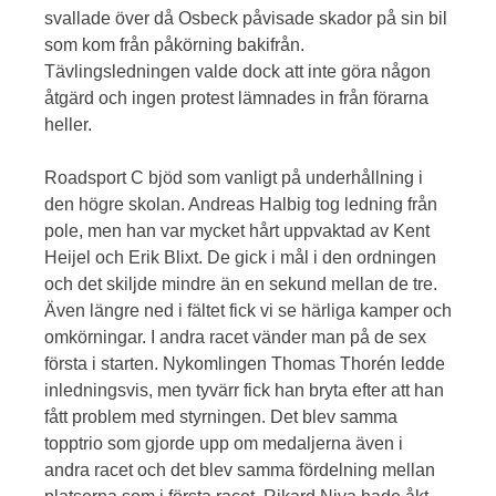
svallade över då Osbeck påvisade skador på sin bil
som kom från påkörning bakifrån.
Tävlingsledningen valde dock att inte göra någon
åtgärd och ingen protest lämnades in från förarna
heller.
Roadsport C bjöd som vanligt på underhållning i
den högre skolan. Andreas Halbig tog ledning från
pole, men han var mycket hårt uppvaktad av Kent
Heijel och Erik Blixt. De gick i mål i den ordningen
och det skiljde mindre än en sekund mellan de tre.
Även längre ned i fältet fick vi se härliga kamper och
omkörningar. I andra racet vänder man på de sex
första i starten. Nykomlingen Thomas Thorén ledde
inledningsvis, men tyvärr fick han bryta efter att han
fått problem med styrningen. Det blev samma
topptrio som gjorde upp om medaljerna även i
andra racet och det blev samma fördelning mellan