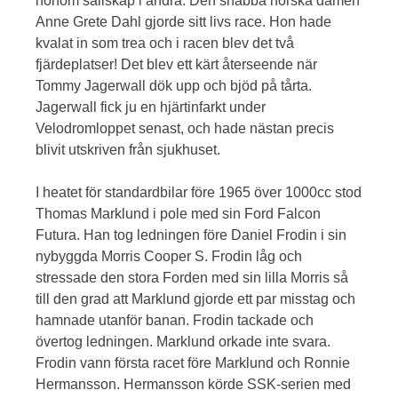
honom sällskap i andra. Den snabba norska damen
Anne Grete Dahl gjorde sitt livs race. Hon hade
kvalat in som trea och i racen blev det två
fjärdeplatser! Det blev ett kärt återseende när
Tommy Jagerwall dök upp och bjöd på tårta.
Jagerwall fick ju en hjärtinfarkt under
Velodromloppet senast, och hade nästan precis
blivit utskriven från sjukhuset.
I heatet för standardbilar före 1965 över 1000cc stod
Thomas Marklund i pole med sin Ford Falcon
Futura. Han tog ledningen före Daniel Frodin i sin
nybyggda Morris Cooper S. Frodin låg och
stressade den stora Forden med sin lilla Morris så
till den grad att Marklund gjorde ett par misstag och
hamnade utanför banan. Frodin tackade och
övertog ledningen. Marklund orkade inte svara.
Frodin vann första racet före Marklund och Ronnie
Hermansson. Hermansson körde SSK-serien med