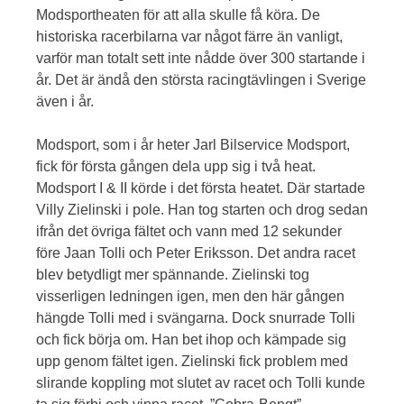
Modsportheaten för att alla skulle få köra. De
historiska racerbilarna var något färre än vanligt,
varför man totalt sett inte nådde över 300 startande i
år. Det är ändå den största racingtävlingen i Sverige
även i år.
Modsport, som i år heter Jarl Bilservice Modsport,
fick för första gången dela upp sig i två heat.
Modsport I & II körde i det första heatet. Där startade
Villy Zielinski i pole. Han tog starten och drog sedan
ifrån det övriga fältet och vann med 12 sekunder
före Jaan Tolli och Peter Eriksson. Det andra racet
blev betydligt mer spännande. Zielinski tog
visserligen ledningen igen, men den här gången
hängde Tolli med i svängarna. Dock snurrade Tolli
och fick börja om. Han bet ihop och kämpade sig
upp genom fältet igen. Zielinski fick problem med
slirande koppling mot slutet av racet och Tolli kunde