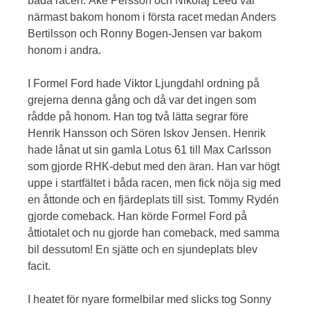
båda racen. Åke Persson och Nikolaj Leed var
närmast bakom honom i första racet medan Anders
Bertilsson och Ronny Bogen-Jensen var bakom
honom i andra.
I Formel Ford hade Viktor Ljungdahl ordning på
grejerna denna gång och då var det ingen som
rådde på honom. Han tog två lätta segrar före
Henrik Hansson och Sören Iskov Jensen. Henrik
hade lånat ut sin gamla Lotus 61 till Max Carlsson
som gjorde RHK-debut med den äran. Han var högt
uppe i startfältet i båda racen, men fick nöja sig med
en åttonde och en fjärdeplats till sist. Tommy Rydén
gjorde comeback. Han körde Formel Ford på
åttiotalet och nu gjorde han comeback, med samma
bil dessutom! En sjätte och en sjundeplats blev
facit.
I heatet för nyare formelbilar med slicks tog Sonny