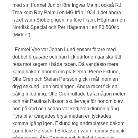
med sin Formel Junior före Ingvar Malm, också RJ.
Trea kom Roy Palm i en MG från 1934. I det andra
racet vann Sjöberg igen, nu före Frank Högman i en
Nordisk Special och Per Hågeman i en F3 500cc
(Midget).
I Formel Vee var Johan Lund ensam förare med
dubbelförgasare och han fick därför en ganska lätt
resa mot segern i båda racen. Då var desto mera
kamp bakom honom om platserna. Pierre Eklund,
Olle Gren och Stefan Persson gick i mål inom en
dryg sekund i den ordningen. Andra racet fick en
tråkig inledning. Olle Gren rullade bara någon meter
och när Paulina Nilsson skulle veja för honom blev
hon påkörd och sedan var kedjereaktionen igång.
Fyra bilar tvingades bryta medan en lyckades
komma igång igen. Eklund tog andraplatsen bakom
Lund före Persson. I B-klassen vann Tommy Bencik