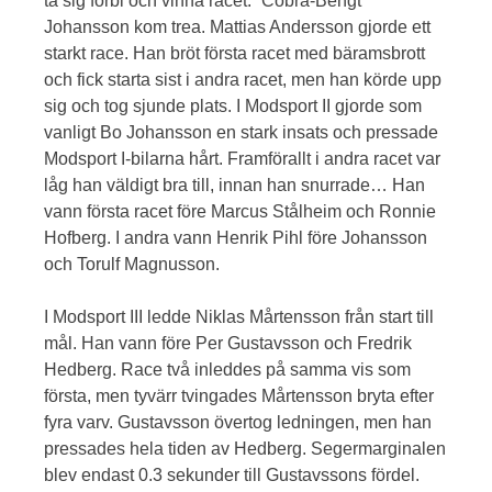
ta sig förbi och vinna racet. ”Cobra-Bengt”
Johansson kom trea. Mattias Andersson gjorde ett
starkt race. Han bröt första racet med bäramsbrott
och fick starta sist i andra racet, men han körde upp
sig och tog sjunde plats. I Modsport II gjorde som
vanligt Bo Johansson en stark insats och pressade
Modsport I-bilarna hårt. Framförallt i andra racet var
låg han väldigt bra till, innan han snurrade… Han
vann första racet före Marcus Stålheim och Ronnie
Hofberg. I andra vann Henrik Pihl före Johansson
och Torulf Magnusson.
I Modsport III ledde Niklas Mårtensson från start till
mål. Han vann före Per Gustavsson och Fredrik
Hedberg. Race två inleddes på samma vis som
första, men tyvärr tvingades Mårtensson bryta efter
fyra varv. Gustavsson övertog ledningen, men han
pressades hela tiden av Hedberg. Segermarginalen
blev endast 0.3 sekunder till Gustavssons fördel.