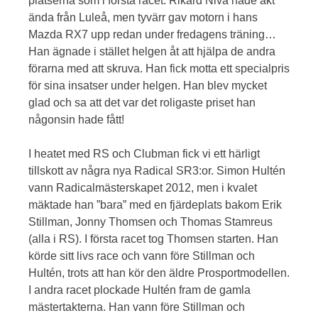
platserna som i första racet. Rikard Niva hade åkt
ända från Luleå, men tyvärr gav motorn i hans
Mazda RX7 upp redan under fredagens träning…
Han ägnade i stället helgen åt att hjälpa de andra
förarna med att skruva. Han fick motta ett specialpris
för sina insatser under helgen. Han blev mycket
glad och sa att det var det roligaste priset han
någonsin hade fått!
I heatet med RS och Clubman fick vi ett härligt
tillskott av några nya Radical SR3:or. Simon Hultén
vann Radicalmästerskapet 2012, men i kvalet
mäktade han ”bara” med en fjärdeplats bakom Erik
Stillman, Jonny Thomsen och Thomas Stamreus
(alla i RS). I första racet tog Thomsen starten. Han
körde sitt livs race och vann före Stillman och
Hultén, trots att han kör den äldre Prosportmodellen.
I andra racet plockade Hultén fram de gamla
mästertakterna. Han vann före Stillman och