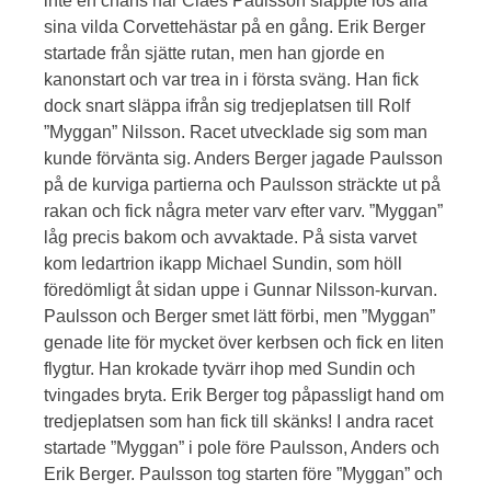
inte en chans när Claes Paulsson släppte lös alla
sina vilda Corvettehästar på en gång. Erik Berger
startade från sjätte rutan, men han gjorde en
kanonstart och var trea in i första sväng. Han fick
dock snart släppa ifrån sig tredjeplatsen till Rolf
”Myggan” Nilsson. Racet utvecklade sig som man
kunde förvänta sig. Anders Berger jagade Paulsson
på de kurviga partierna och Paulsson sträckte ut på
rakan och fick några meter varv efter varv. ”Myggan”
låg precis bakom och avvaktade. På sista varvet
kom ledartrion ikapp Michael Sundin, som höll
föredömligt åt sidan uppe i Gunnar Nilsson-kurvan.
Paulsson och Berger smet lätt förbi, men ”Myggan”
genade lite för mycket över kerbsen och fick en liten
flygtur. Han krokade tyvärr ihop med Sundin och
tvingades bryta. Erik Berger tog påpassligt hand om
tredjeplatsen som han fick till skänks! I andra racet
startade ”Myggan” i pole före Paulsson, Anders och
Erik Berger. Paulsson tog starten före ”Myggan” och