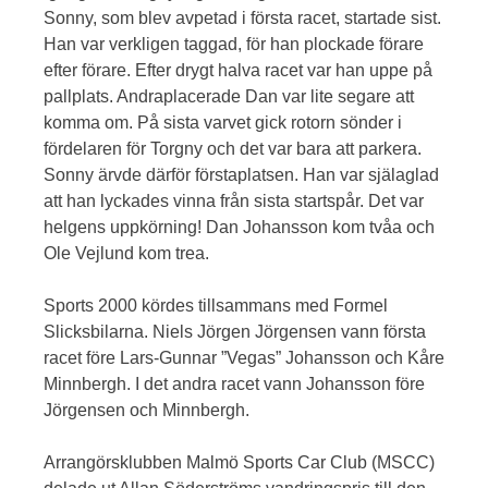
Sonny, som blev avpetad i första racet, startade sist.
Han var verkligen taggad, för han plockade förare
efter förare. Efter drygt halva racet var han uppe på
pallplats. Andraplacerade Dan var lite segare att
komma om. På sista varvet gick rotorn sönder i
fördelaren för Torgny och det var bara att parkera.
Sonny ärvde därför förstaplatsen. Han var själaglad
att han lyckades vinna från sista startspår. Det var
helgens uppkörning! Dan Johansson kom tvåa och
Ole Vejlund kom trea.
Sports 2000 kördes tillsammans med Formel
Slicksbilarna. Niels Jörgen Jörgensen vann första
racet före Lars-Gunnar ”Vegas” Johansson och Kåre
Minnbergh. I det andra racet vann Johansson före
Jörgensen och Minnbergh.
Arrangörsklubben Malmö Sports Car Club (MSCC)