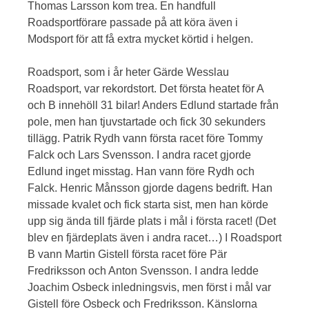
Thomas Larsson kom trea. En handfull
Roadsportförare passade på att köra även i
Modsport för att få extra mycket körtid i helgen.
Roadsport, som i år heter Gärde Wesslau
Roadsport, var rekordstort. Det första heatet för A
och B innehöll 31 bilar! Anders Edlund startade från
pole, men han tjuvstartade och fick 30 sekunders
tillägg. Patrik Rydh vann första racet före Tommy
Falck och Lars Svensson. I andra racet gjorde
Edlund inget misstag. Han vann före Rydh och
Falck. Henric Månsson gjorde dagens bedrift. Han
missade kvalet och fick starta sist, men han körde
upp sig ända till fjärde plats i mål i första racet! (Det
blev en fjärdeplats även i andra racet…) I Roadsport
B vann Martin Gistell första racet före Pär
Fredriksson och Anton Svensson. I andra ledde
Joachim Osbeck inledningsvis, men först i mål var
Gistell före Osbeck och Fredriksson. Känslorna