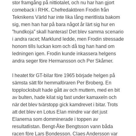
stor framgång på nittiotalet, och nu har han gjort
comeback i RHK. Chefredaktören Frodin från
Teknikens Värld har inte lika lång meritlista bakom
sig, men han har på bara något år lärt sig hur en
”hundkoja” skall hanteras! Det blev samma scenario
i andra racet; Marklund ledde, men Frodin stressade
honom tills luckan kom och då tog han hand om
ledningen igen. Frodin kunde inkassera helgens
andra seger före Hermansson och Per Skårner.
I heatet för GT-bilar före 1965 började helgen på
sämsta sätt för hemmaföraren Per Broberg. En
topplocksbult hade gått av och muttern, med en bit
av bulten, hade kilat sig fast under kamaxeln och
när det blev tvärstopp gick kamdrevet i bitar. Trots
att det blev en Lotus Elan mindre var det just
Elanerna som domminerade i toppen av
resultatlistan. Bengt-Åke Bengtsson vann båda
racen före Lars Bondesson. Claes Andersson var