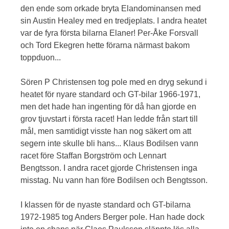
den ende som orkade bryta Elandominansen med
sin Austin Healey med en tredjeplats. I andra heatet
var de fyra första bilarna Elaner! Per-Åke Forsvall
och Tord Ekegren hette förarna närmast bakom
toppduon...
Sören P Christensen tog pole med en dryg sekund i
heatet för nyare standard och GT-bilar 1966-1971,
men det hade han ingenting för då han gjorde en
grov tjuvstart i första racet! Han ledde från start till
mål, men samtidigt visste han nog säkert om att
segern inte skulle bli hans... Klaus Bodilsen vann
racet före Staffan Borgström och Lennart
Bengtsson. I andra racet gjorde Christensen inga
misstag. Nu vann han före Bodilsen och Bengtsson.
I klassen för de nyaste standard och GT-bilarna
1972-1985 tog Anders Berger pole. Han hade dock