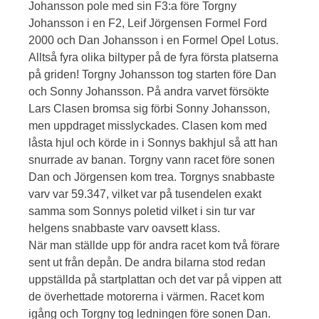
Johansson pole med sin F3:a före Torgny
Johansson i en F2, Leif Jörgensen Formel Ford
2000 och Dan Johansson i en Formel Opel Lotus.
Alltså fyra olika biltyper på de fyra första platserna
på griden! Torgny Johansson tog starten före Dan
och Sonny Johansson. På andra varvet försökte
Lars Clasen bromsa sig förbi Sonny Johansson,
men uppdraget misslyckades. Clasen kom med
låsta hjul och körde in i Sonnys bakhjul så att han
snurrade av banan. Torgny vann racet före sonen
Dan och Jörgensen kom trea. Torgnys snabbaste
varv var 59.347, vilket var på tusendelen exakt
samma som Sonnys poletid vilket i sin tur var
helgens snabbaste varv oavsett klass.
När man ställde upp för andra racet kom två förare
sent ut från depån. De andra bilarna stod redan
uppställda på startplattan och det var på vippen att
de överhettade motorerna i värmen. Racet kom
igång och Torgny tog ledningen före sonen Dan.