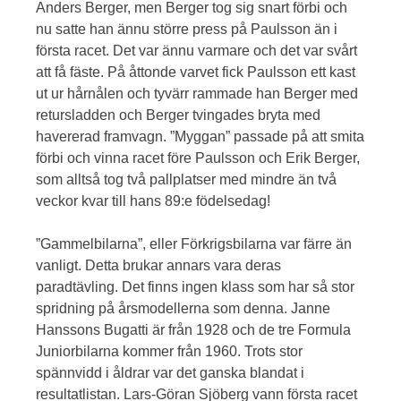
Anders Berger, men Berger tog sig snart förbi och
nu satte han ännu större press på Paulsson än i
första racet. Det var ännu varmare och det var svårt
att få fäste. På åttonde varvet fick Paulsson ett kast
ut ur hårnålen och tyvärr rammade han Berger med
retursladden och Berger tvingades bryta med
havererad framvagn. ”Myggan” passade på att smita
förbi och vinna racet före Paulsson och Erik Berger,
som alltså tog två pallplatser med mindre än två
veckor kvar till hans 89:e födelsedag!
”Gammelbilarna”, eller Förkrigsbilarna var färre än
vanligt. Detta brukar annars vara deras
paradtävling. Det finns ingen klass som har så stor
spridning på årsmodellerna som denna. Janne
Hanssons Bugatti är från 1928 och de tre Formula
Juniorbilarna kommer från 1960. Trots stor
spännvidd i åldrar var det ganska blandat i
resultatlistan. Lars-Göran Sjöberg vann första racet