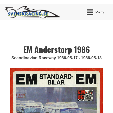
Meny
EM Anderstorp 1986
JAG H
MITT 
BLI ME
Scandinavian Raceway 1986-05-17 - 1986-05-18