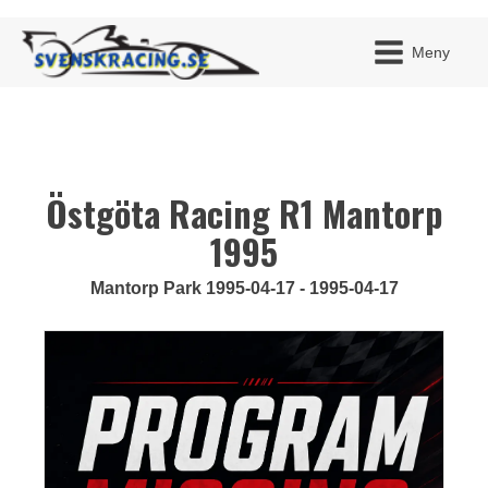
Meny
Östgöta Racing R1 Mantorp
JAG H
MITT 
BLI ME
1995
Mantorp Park 1995-04-17 - 1995-04-17