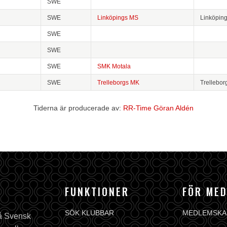
SWE
SWE
Linköpings MS
Linköpin
SWE
SWE
SWE
SMK Motala
SWE
Trelleborgs MK
Trellebor
Tiderna är producerade av:
RR-Time Göran Aldén
FUNKTIONER
FÖR ME
SÖK KLUBBAR
MEDLEMSKA
på Svensk