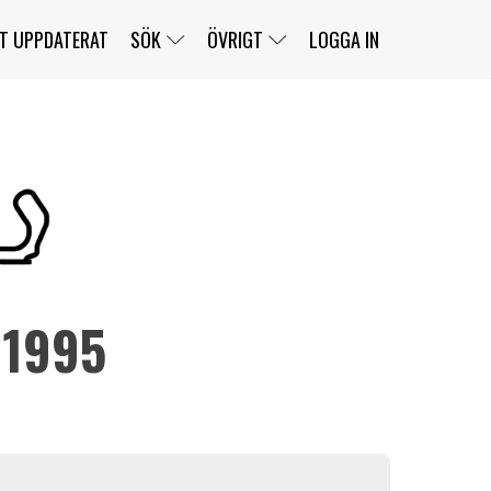
T UPPDATERAT
SÖK
ÖVRIGT
LOGGA IN
SERIER
BANOR
KLASSER
KLUBBAR
FÖRARE
TÄVLINGAR
CUSTOMER PORTAL
NEWSLETTERS UNSUBSCRIBE
SPONSORER
 1995
SUPER SALOON
SUPER STAR
GELLERÅSBANAN
LÄNKAR
KOMPLETTERA
PRESS
BENGANS NÖRDSIDA
OM OSS
KONTAKT
WEBBSHOP