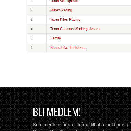
1
Team Air Express
2
Matex Racing
3
Team Kilen Racing
4
Team Cartrans Working Heroes
5
Family
6
Scaniabilar Trelleborg
BLI MEDLEM!
Som medlem får du tillgång till alla funktioner 