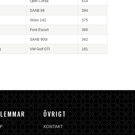
Opel Corsa
414
g
SAAB 99
394
Volvo 142
375
Ford Escort
366
SAAB 900i
342
g
VW Golf GTI
181
DLEMMAR
ÖVRIGT
P
KONTAKT