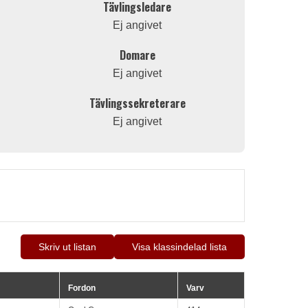
Tävlingsledare
Ej angivet
Domare
Ej angivet
Tävlingssekreterare
Ej angivet
Skriv ut listan
Visa klassindelad lista
Fordon
Varv