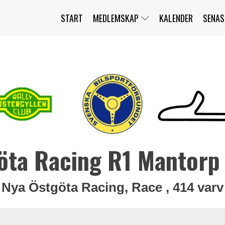
START
MEDLEMSKAP
KALENDER
SENAS
JAG HAR GLÖMT MITT LÖSENORD
MITT KONTO
BLI MEDLEM
öta Racing R1 Mantorp
Nya Östgöta Racing, Race , 414 varv