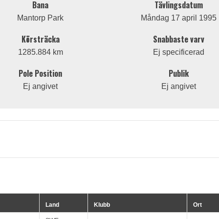
Bana
Tävlingsdatum
Mantorp Park
Måndag 17 april 1995
Körsträcka
Snabbaste varv
1285.884 km
Ej specificerad
Pole Position
Publik
Ej angivet
Ej angivet
Land
Klubb
Ort