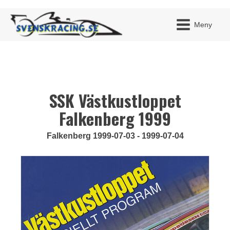
Meny
SSK Västkustloppet
JAG H
MITT 
BLI ME
Falkenberg 1999
Falkenberg 1999-07-03 - 1999-07-04