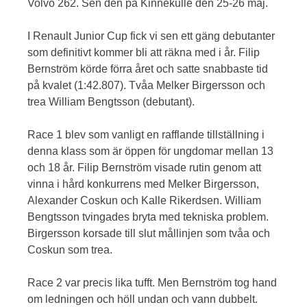
Volvo 262. Sen den på Kinnekulle den 25-26 maj.
I Renault Junior Cup fick vi sen ett gäng debutanter
som definitivt kommer bli att räkna med i år. Filip
Bernström körde förra året och satte snabbaste tid
på kvalet (1:42.807). Tvåa Melker Birgersson och
trea William Bengtsson (debutant).
Race 1 blev som vanligt en rafflande tillställning i
denna klass som är öppen för ungdomar mellan 13
och 18 år. Filip Bernström visade rutin genom att
vinna i hård konkurrens med Melker Birgersson,
Alexander Coskun och Kalle Rikerdsen. William
Bengtsson tvingades bryta med tekniska problem.
Birgersson korsade till slut mållinjen som tvåa och
Coskun som trea.
Race 2 var precis lika tufft. Men Bernström tog hand
om ledningen och höll undan och vann dubbelt.