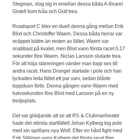
Stegman, slog sig in emellan dessa båda A-förare!
Gistell kom tvåa och Gräf trea.
Roadsport C blev en duell denna gång mellan Erik
Blixt och Christoffer Waern. Dessa båda herrar var
snäppet bättre än resten av fältet. Waern var
snabbast på kvalet, men Blixt vann första racet 0.17
sekunder före Waern. Niclas Larsson slutade trea.
För att höja stämningen vänder man topp sex till
andra racet. Hans Drangel startade i pole och han
lyckades leda fältet ett par varv, sedan blåste
toppduon förbi. Denna gången vann Waern med
halvsekunden före Blixt med Larsson på en ny
tredjeplats.
Det var glädjande att se att RS & Clubmanheatet
hade det största startfältet! Johan Kylberg tog pole
med sin sprillans nya Wolf. Efter en hård fight med
Erik Stillman vann Kylberg det första racet före