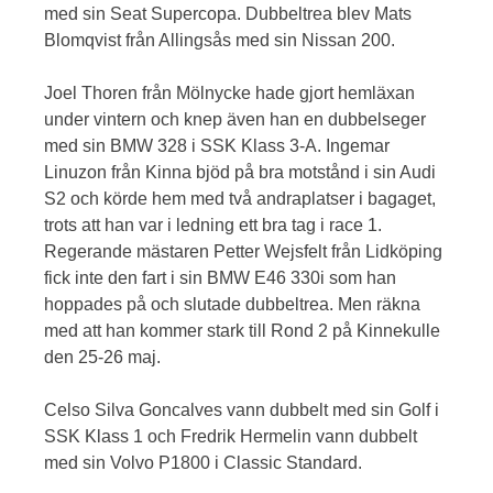
med sin Seat Supercopa. Dubbeltrea blev Mats
Blomqvist från Allingsås med sin Nissan 200.
Joel Thoren från Mölnycke hade gjort hemläxan
under vintern och knep även han en dubbelseger
med sin BMW 328 i SSK Klass 3-A. Ingemar
Linuzon från Kinna bjöd på bra motstånd i sin Audi
S2 och körde hem med två andraplatser i bagaget,
trots att han var i ledning ett bra tag i race 1.
Regerande mästaren Petter Wejsfelt från Lidköping
fick inte den fart i sin BMW E46 330i som han
hoppades på och slutade dubbeltrea. Men räkna
med att han kommer stark till Rond 2 på Kinnekulle
den 25-26 maj.
Celso Silva Goncalves vann dubbelt med sin Golf i
SSK Klass 1 och Fredrik Hermelin vann dubbelt
med sin Volvo P1800 i Classic Standard.