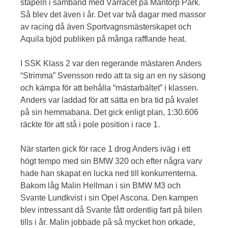
stapeln i samband med Vårracet på Mantorp Park.
Så blev det även i år. Det var två dagar med massor
av racing då även Sportvagnsmästerskapet och
Aquila bjöd publiken på många rafflande heat.
I SSK Klass 2 var den regerande mästaren Anders
“Strimma” Svensson redo att ta sig an en ny säsong
och kämpa för att behålla “mästarbältet” i klassen.
Anders var laddad för att sätta en bra tid på kvalet
på sin hemmabana. Det gick enligt plan, 1:30.606
räckte för att stå i pole position i race 1.
När starten gick för race 1 drog Anders iväg i ett
högt tempo med sin BMW 320 och efter några varv
hade han skapat en lucka ned till konkurrenterna.
Bakom låg Malin Hellman i sin BMW M3 och
Svante Lundkvist i sin Opel Ascona. Den kampen
blev intressant då Svante fått ordentlig fart på bilen
tills i år. Malin jobbade på så mycket hon orkade,