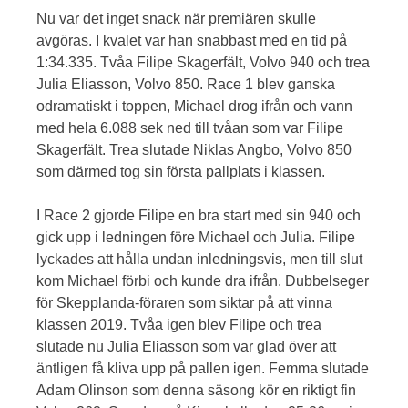
Nu var det inget snack när premiären skulle
avgöras. I kvalet var han snabbast med en tid på
1:34.335. Tvåa Filipe Skagerfält, Volvo 940 och trea
Julia Eliasson, Volvo 850. Race 1 blev ganska
odramatiskt i toppen, Michael drog ifrån och vann
med hela 6.088 sek ned till tvåan som var Filipe
Skagerfält. Trea slutade Niklas Angbo, Volvo 850
som därmed tog sin första pallplats i klassen.
I Race 2 gjorde Filipe en bra start med sin 940 och
gick upp i ledningen före Michael och Julia. Filipe
lyckades att hålla undan inledningsvis, men till slut
kom Michael förbi och kunde dra ifrån. Dubbelseger
för Skepplanda-föraren som siktar på att vinna
klassen 2019. Tvåa igen blev Filipe och trea
slutade nu Julia Eliasson som var glad över att
äntligen få kliva upp på pallen igen. Femma slutade
Adam Olinson som denna säsong kör en riktigt fin