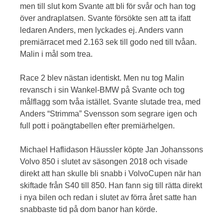
men till slut kom Svante att bli för svår och han tog
över andraplatsen. Svante försökte sen att ta ifatt
ledaren Anders, men lyckades ej. Anders vann
premiärracet med 2.163 sek till godo ned till tvåan.
Malin i mål som trea.
Race 2 blev nästan identiskt. Men nu tog Malin
revansch i sin Wankel-BMW på Svante och tog
målflagg som tvåa istället. Svante slutade trea, med
Anders “Strimma” Svensson som segrare igen och
full pott i poängtabellen efter premiärhelgen.
Michael Haflidason Häussler köpte Jan Johanssons
Volvo 850 i slutet av säsongen 2018 och visade
direkt att han skulle bli snabb i VolvoCupen när han
skiftade från S40 till 850. Han fann sig till rätta direkt
i nya bilen och redan i slutet av förra året satte han
snabbaste tid på dom banor han körde.