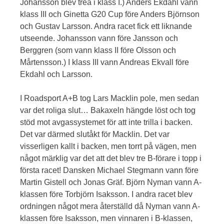
Johansson blev trea i klass I.) Anders Ekdahl vann
klass III och Ginetta G20 Cup före Anders Björnson
och Gustav Larsson. Andra racet fick ett liknande
utseende. Johansson vann före Jansson och
Berggren (som vann klass II före Olsson och
Mårtensson.) I klass III vann Andreas Ekvall före
Ekdahl och Larsson.
I Roadsport A+B tog Lars Macklin pole, men sedan
var det roliga slut… Bakaxeln hängde löst och tog
stöd mot avgassystemet för att inte trilla i backen.
Det var därmed slutåkt för Macklin. Det var
visserligen kallt i backen, men torrt på vägen, men
något märklig var det att det blev tre B-förare i topp i
första racet! Dansken Michael Stegmann vann före
Martin Gistell och Jonas Gräf. Björn Nyman vann A-
klassen före Torbjörn Isaksson. I andra racet blev
ordningen något mera återställd då Nyman vann A-
klassen före Isaksson, men vinnaren i B-klassen,