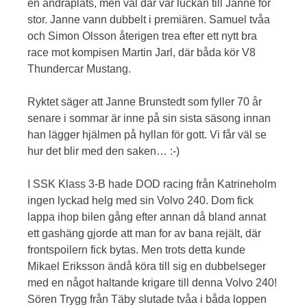
en andraplats, men väl där var luckan till Janne för
stor. Janne vann dubbelt i premiären. Samuel tvåa
och Simon Olsson återigen trea efter ett nytt bra
race mot kompisen Martin Jarl, där båda kör V8
Thundercar Mustang.
Ryktet säger att Janne Brunstedt som fyller 70 år
senare i sommar är inne på sin sista säsong innan
han lägger hjälmen på hyllan för gott. Vi får väl se
hur det blir med den saken… :-)
I SSK Klass 3-B hade DOD racing från Katrineholm
ingen lyckad helg med sin Volvo 240. Dom fick
lappa ihop bilen gång efter annan då bland annat
ett gashäng gjorde att man for av bana rejält, där
frontspoilern fick bytas. Men trots detta kunde
Mikael Eriksson ändå köra till sig en dubbelseger
med en något haltande krigare till denna Volvo 240!
Sören Trygg från Täby slutade tvåa i båda loppen