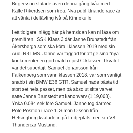
Birgersson slutade även denna gång tvåa med
Kalle Rikerdsen som trea. Nya publikfriande race är
att vänta i deltävling två på Kinnekulle.
I ett tidigare inlägg här på hemsidan kan ni läsa om
premiären i SSK Klass 3 där Janne Brunstedt från
Åkersberga som ska köra i klassen 2019 med sin
Audi R8 LMS. Janne var taggad för att ge sina “nya”
konkurrenter en god match i just C-klassen. I kvalet
var det supertajt. Samuel Johansson från
Falkenberg som vann klassen 2018, var som vanligt
snabb i sin BMW E36 GTR. Samuel hade bästa tid i
stort set hela passet, men på absolut sitta varvet
satte Janne Brunstedt ett kanonvarv (1:19,068).
Ynka 0.084 sek före Samuel. Janne tog därmed
Pole Position i race 1. Simon Olsson från
Helsingborg kvalade in på tredjeplats med sin V8
Thundercar Mustang.