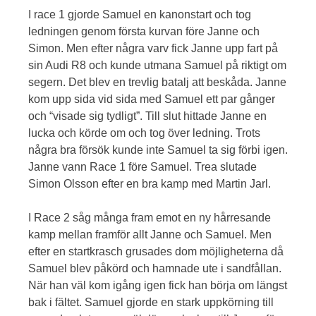
I race 1 gjorde Samuel en kanonstart och tog
ledningen genom första kurvan före Janne och
Simon. Men efter några varv fick Janne upp fart på
sin Audi R8 och kunde utmana Samuel på riktigt om
segern. Det blev en trevlig batalj att beskåda. Janne
kom upp sida vid sida med Samuel ett par gånger
och “visade sig tydligt”. Till slut hittade Janne en
lucka och körde om och tog över ledning. Trots
några bra försök kunde inte Samuel ta sig förbi igen.
Janne vann Race 1 före Samuel. Trea slutade
Simon Olsson efter en bra kamp med Martin Jarl.
I Race 2 såg många fram emot en ny hårresande
kamp mellan framför allt Janne och Samuel. Men
efter en startkrasch grusades dom möjligheterna då
Samuel blev påkörd och hamnade ute i sandfållan.
När han väl kom igång igen fick han börja om längst
bak i fältet. Samuel gjorde en stark uppkörning till