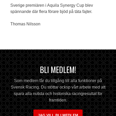
Sverige premiären i Aquila Synergy Cup blev
spännande där flera förare bjöd på täta fajter.
Thomas Nilsson
BLI MEDLEM!
Som medlem får du tillgång till alla funktioner på
Svensk Racing. Du stöttar ocksp vårt arbete med att
spara alla nutida och historiska racingresultat för
framtiden.
JAG VILL BLI MEDLEM