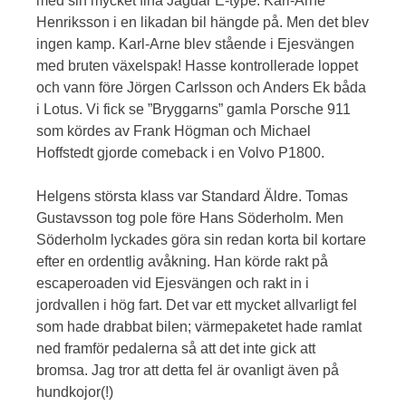
med sin mycket fina Jaguar E-type. Karl-Arne
Henriksson i en likadan bil hängde på. Men det blev
ingen kamp. Karl-Arne blev stående i Ejesvängen
med bruten växelspak! Hasse kontrollerade loppet
och vann före Jörgen Carlsson och Anders Ek båda
i Lotus. Vi fick se ”Bryggarns” gamla Porsche 911
som kördes av Frank Högman och Michael
Hoffstedt gjorde comeback i en Volvo P1800.
Helgens största klass var Standard Äldre. Tomas
Gustavsson tog pole före Hans Söderholm. Men
Söderholm lyckades göra sin redan korta bil kortare
efter en ordentlig avåkning. Han körde rakt på
escaperoaden vid Ejesvängen och rakt in i
jordvallen i hög fart. Det var ett mycket allvarligt fel
som hade drabbat bilen; värmepaketet hade ramlat
ned framför pedalerna så att det inte gick att
bromsa. Jag tror att detta fel är ovanligt även på
hundkojor(!)