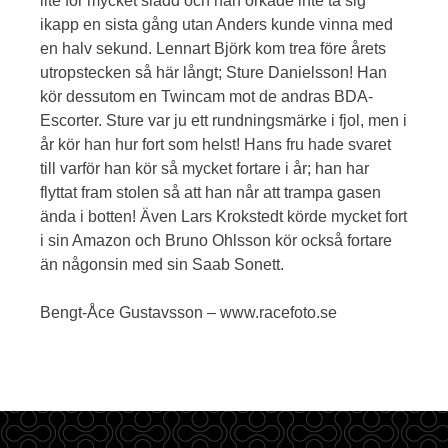
lite för mycket sladd och han orkade inte ta sig
ikapp en sista gång utan Anders kunde vinna med
en halv sekund. Lennart Björk kom trea före årets
utropstecken så här långt; Sture Danielsson! Han
kör dessutom en Twincam mot de andras BDA-
Escorter. Sture var ju ett rundningsmärke i fjol, men i
år kör han hur fort som helst! Hans fru hade svaret
till varför han kör så mycket fortare i år; han har
flyttat fram stolen så att han når att trampa gasen
ända i botten! Även Lars Krokstedt körde mycket fort
i sin Amazon och Bruno Ohlsson kör också fortare
än någonsin med sin Saab Sonett.
Bengt-Åce Gustavsson – www.racefoto.se