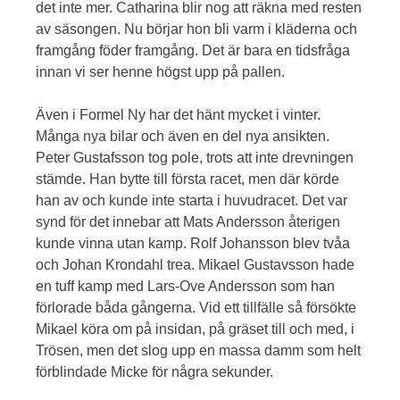
det inte mer. Catharina blir nog att räkna med resten
av säsongen. Nu börjar hon bli varm i kläderna och
framgång föder framgång. Det är bara en tidsfråga
innan vi ser henne högst upp på pallen.
Även i Formel Ny har det hänt mycket i vinter.
Många nya bilar och även en del nya ansikten.
Peter Gustafsson tog pole, trots att inte drevningen
stämde. Han bytte till första racet, men där körde
han av och kunde inte starta i huvudracet. Det var
synd för det innebar att Mats Andersson återigen
kunde vinna utan kamp. Rolf Johansson blev tvåa
och Johan Krondahl trea. Mikael Gustavsson hade
en tuff kamp med Lars-Ove Andersson som han
förlorade båda gångerna. Vid ett tillfälle så försökte
Mikael köra om på insidan, på gräset till och med, i
Trösen, men det slog upp en massa damm som helt
förblindade Micke för några sekunder.