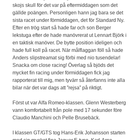
skojs skull för det var på eftermiddagen som det
gällde poängen. Personligen hann jag bara se det
sista racet under förmiddagen, det för Standard Ny.
Efter en trög start så hade far och son Berger
lekstuga efter de hade manövrerat ut Lennart Björk i
en taktisk manöver. De bytte position ideligen och
hade full koll på racet. När målflaggan föll så hade
Anders slipstreamat sig förbi med nio tusendelar!
Snacka om close racing! Överlag så bjöds det
mycket fin racing under förmiddagen fick jag
rapporterat till mig, men tyvärr så återfanns inte alla
bilar när det var dags att ”rejsa” på riktigt.
Först ut var Alfa Romeo-klassen. Glenn Westerberg
vann komfortabelt från pole med 17 sekunder före
Claudio Manchini och Pelle Brusebäck.
I klassen GT/GTS tog Hans-Erik Johansson starten