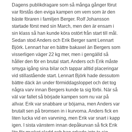
Dagens publikdragare som så många gånger förut
var förstås den eviga kampen om vem som är den
bäste föraren i familjen Berger. Rolf Johansson
startade först med sin March, men den är ensam i
sin klass så han kunde köra ostört från start till mål.
Sedan stod Anders och Erik Berger samt Lennart
Björk. Lennart har en bättre bakaxel än Bergers som
visserligen väger 22 kg mer, men i gengälld så
håller den för en brutal start. Anders och Erik måste
smyga igång sina bilar och tappar alltid placeringar
vid stillastående start. Lennart Björk hade dessutom
bättre däck än under förmiddagsloppet och det tog
några varv innan Bergers kunde ta sig förbi. När så
väl var fallet så började kampen som nu var på
allvar. Erik var snabbare ur böjarna, men Anders var
brutalt sen på bromsen in i kurvorna. Anders fick en
liten lucka vid en varvning, men Erik var snart i kapp
igen. I sista vänstern innan depåkurvan så fick Erik