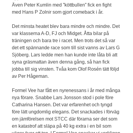
Även Peter Kumlin med ”köttbullen” fick en fight
med Hans P Zolnir som gjort comeback i år.
Det minsta heatet blev bara mindre och mindre. Det
var klasserna A-D, FJ och Midget. Åtta bilar på
träningen och bara tre i racet. Men trots det så var
det ett spännande race som till sist vanns av Lars G
Sjöberg. Lars ledde men han kunde inte låta bli att
syna gräsmattan även denna gång, så han fick
jobba till sig vinsten. Tvåa kom Olof Rosén tätt följd
av Per Hågeman.
Formel Vee har fått en nyrenessans i år med många
nya förare. Snabbe Lars Jonsson stod i pole före
Catharina Hansen. Det var erfarenhet och tyngd
före lätt ungdomlig elegans. Det snackades i förväg
om jämförelsen mot STCC där förarna ser det som
en katastrof att släpa på 40 kg extra i en bil som