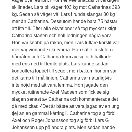
väger över ett ton. I Formel Vee snackar vi verkligen
skillnader. Lars bil väger 403 kg mot Catharinas 393
kg. Sedan så väger väl Lars i runda slängar 30 kg
mer än Catharina. Dessutom har de bara 75 hästar
att lita till. Efter alla ekvationer så tog mycket riktigt
Catharina starten och höll ledningen några varv.
Hon var snabb på rakan, men Lars tuffare körstil var
mer vägvinnande i kurvorna. Han satte in stöten i
hårnålen och Catharina kom av sig och halkade
med ens ned till femte plats. Lars kunde sedan
kontrollera loppet till seger, men bakom honom var
det kamp till mållinjen. Catharina var naturligtvis
inte nöjd med att vara femma. Hon jagade den
mycket rutinerade Axel Madsen som fick se sig
slagen senast av Catharina och kommenterade det
då med citat: -”Det är bättre att vara jagad av en ung
tjej än en gammal kärring!”. Catharina tog sig förbi
Axel och Roger Johansson tog sig förbi Lars G
Johansson upp på andra plats. Men sedan hände