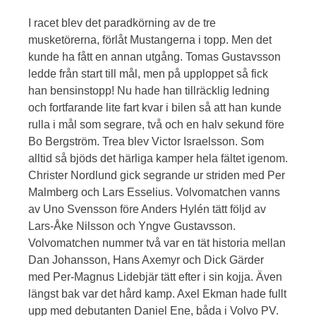
I racet blev det paradkörning av de tre
musketörerna, förlåt Mustangerna i topp. Men det
kunde ha fått en annan utgång. Tomas Gustavsson
ledde från start till mål, men på upploppet så fick
han bensinstopp! Nu hade han tillräcklig ledning
och fortfarande lite fart kvar i bilen så att han kunde
rulla i mål som segrare, två och en halv sekund före
Bo Bergström. Trea blev Victor Israelsson. Som
alltid så bjöds det härliga kamper hela fältet igenom.
Christer Nordlund gick segrande ur striden med Per
Malmberg och Lars Esselius. Volvomatchen vanns
av Uno Svensson före Anders Hylén tätt följd av
Lars-Åke Nilsson och Yngve Gustavsson.
Volvomatchen nummer två var en tät historia mellan
Dan Johansson, Hans Axemyr och Dick Gärder
med Per-Magnus Lidebjär tätt efter i sin kojja. Även
längst bak var det hård kamp. Axel Ekman hade fullt
upp med debutanten Daniel Ene, båda i Volvo PV.