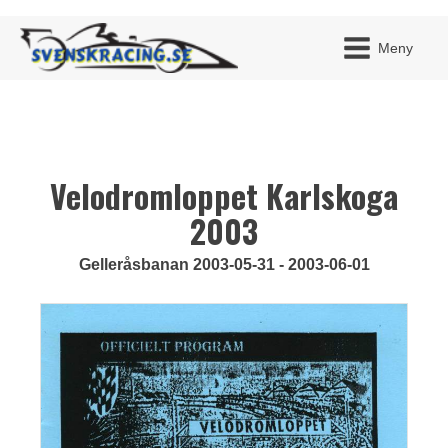
Meny
Velodromloppet Karlskoga
JAG H
MITT 
BLI ME
2003
Gelleråsbanan 2003-05-31 - 2003-06-01