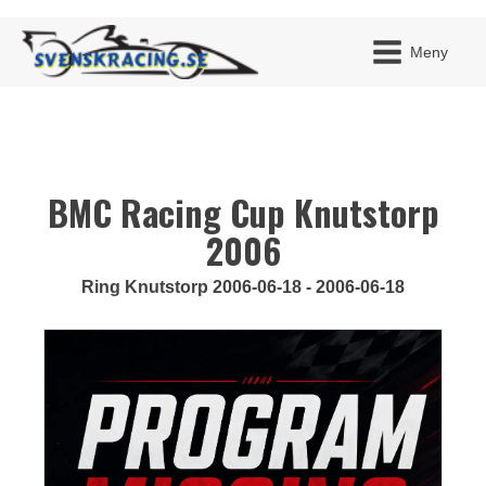
Meny
BMC Racing Cup Knutstorp
JAG H
MITT 
BLI ME
2006
Ring Knutstorp 2006-06-18 - 2006-06-18