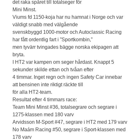
det raka spåret till totalseger för
Mini Minst.
Viums fd 1150-koja har nu hamnat i Norge och var
väldigt snabb med välgående
svenskbyggd 1000-motor och Autoclassic Racing
har fått ordentlig fart i ”Sportkombin,”
men tyvärr tvingades bägge norska ekipagen att
bryta.
I HT2 var kampen om seger hårdast. Knappt 5
sekunder skilde ettan och tvåan efter
4 timmar. Inget regn och ingen Safety Car innebar
att bensinen inte riktigt räckte till
för alla HT2-team.
Resultat efter 4 timmars race:
Team Mini Minst #36, totalsegrare och segrare i
1275-klassen med 180 varv
Arvidsson M-Sport #47, segrare i HT2 med 179 varv
No Maám Racing #50, segrare i Sport-klassen med
178 varv