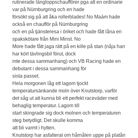
rutinerade långloppschaufförer pga att en ordinarie
var på Nürnburgring och en hade
försökt sig på att åka rollerblades! No Maám hade
också en chaufför på Nürnburgring
och en på tjänsteresa i öriket och hade fått låna en
spakskötare från Mini Minst. No
More hade fått jaga rätt på en kille på stan (nåja han
har kört tävlingsbil förut, dock
inte dessa sammanhang) och VB Racing hade en
debutant i dessa sammanhang för
sista passet.
Hela morgonen låg ett lagom tjockt
temperatursänkande moln över Knutstorp, varför
det såg ut att kunna bli ett perfekt raceväder med
behaglig temperatur. Lagom till
start skingrade sig dock molnen och temperaturen
steg betydligt. Det skulle komma
att bli varmt i hytten.
Knutstorp har asfalterat om hårnålen uppe på platån