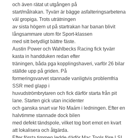
och även rätat ut utgången på
start/målrakan. Tyvärr är bägge asfalteringsarbetena
väl gropiga. Trots uträtningen
av sista högern ut på startrakan har banan blivit
långsammare utom för Sport-klassen
med sitt betydligt bättre fäste.
Austin Power och Wahlbecks Racing fick tyvärr
kasta in handduken redan efter
träningen, båda pga kopplingshaveri, varför 26 bilar
ställde upp på griden. På
formeringsvarvet stannade vanligtvis problemfria
SSR med glapp i
huvudströmbrytaren och fick därför starta från pit
lane. Starten gick utan incidenter
och ganska snart var No Maám i ledningen. Efter en
halvtimme stannade dock bilen
med defekt tändspole, vilket tog bort emot en kvart
att lokalisera och åtgärda.
Efter första timmen ledde därför Mac Tools före LSL