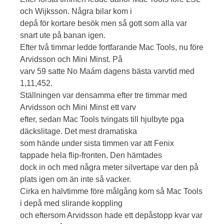
och Wijksson. Några bilar kom i
depå för kortare besök men så gott som alla var
snart ute på banan igen.
Efter två timmar ledde fortfarande Mac Tools, nu före
Arvidsson och Mini Minst. På
varv 59 satte No Maám dagens bästa varvtid med
1,11,452.
Ställningen var densamma efter tre timmar med
Arvidsson och Mini Minst ett varv
efter, sedan Mac Tools tvingats till hjulbyte pga
däckslitage. Det mest dramatiska
som hände under sista timmen var att Fenix
tappade hela flip-fronten. Den hämtades
dock in och med några meter silvertape var den på
plats igen om än inte så vacker.
Cirka en halvtimme före målgång kom så Mac Tools
i depå med slirande koppling
och eftersom Arvidsson hade ett depåstopp kvar var