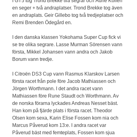
I GT5 tog Trond Brekke två segrar och Ådne Kollen
en seger + två andraplatser. Trond Brekke tog även
en andraplats. Geir Gillebo tog två tredjeplatser och
Remi Brenden Ödegård en.
I den danska klassen Yokohama Super Cup fick vi
se tre olika segrare. Lasse Murman Sörensen vann
första, Mikkel Johansen vann andra och Jakob
Borum vann tredje.
I Citroën DS3 Cup vann Rasmus Klarskov Larsen
första racet från pole före Jacob Mathiassen och
Jörgen Worthmann. I det andra racet vann
Mathiassen före Rune Staudt och Worthmann. Av
de norska förarna lyckades Andreas Nesset bäst.
Han kom på fjärde plats i första racet. Theodor
Olsen kom sexa, Karin Elise Fossen kom nia och
Marcus Påverud kom 13:e. I andra racet var
Påverud bäst med femteplats, Fossen kom sjua