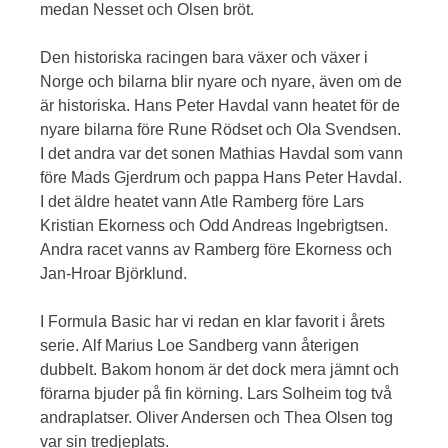
medan Nesset och Olsen bröt.
Den historiska racingen bara växer och växer i
Norge och bilarna blir nyare och nyare, även om de
är historiska. Hans Peter Havdal vann heatet för de
nyare bilarna före Rune Rödset och Ola Svendsen.
I det andra var det sonen Mathias Havdal som vann
före Mads Gjerdrum och pappa Hans Peter Havdal.
I det äldre heatet vann Atle Ramberg före Lars
Kristian Ekorness och Odd Andreas Ingebrigtsen.
Andra racet vanns av Ramberg före Ekorness och
Jan-Hroar Björklund.
I Formula Basic har vi redan en klar favorit i årets
serie. Alf Marius Loe Sandberg vann återigen
dubbelt. Bakom honom är det dock mera jämnt och
förarna bjuder på fin körning. Lars Solheim tog två
andraplatser. Oliver Andersen och Thea Olsen tog
var sin tredjeplats.