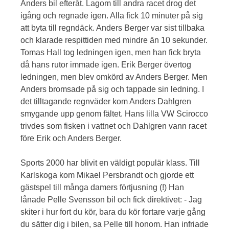
Anders bil efteråt. Lagom till andra racet drog det
igång och regnade igen. Alla fick 10 minuter på sig
att byta till regndäck. Anders Berger var sist tillbaka
och klarade respittiden med mindre än 10 sekunder.
Tomas Hall tog ledningen igen, men han fick bryta
då hans rutor immade igen. Erik Berger övertog
ledningen, men blev omkörd av Anders Berger. Men
Anders bromsade på sig och tappade sin ledning. I
det tilltagande regnväder kom Anders Dahlgren
smygande upp genom fältet. Hans lilla VW Scirocco
trivdes som fisken i vattnet och Dahlgren vann racet
före Erik och Anders Berger.
Sports 2000 har blivit en väldigt populär klass. Till
Karlskoga kom Mikael Persbrandt och gjorde ett
gästspel till många damers förtjusning (!) Han
lånade Pelle Svensson bil och fick direktivet: - Jag
skiter i hur fort du kör, bara du kör fortare varje gång
du sätter dig i bilen, sa Pelle till honom. Han infriade