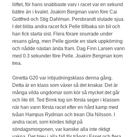
löftet, för hans snabbaste varv i racet var en sekund
bättre än i kvalet. Joakim Bergman vann före Cai
Gottfred och Stig Dahlman. Persbrandt slutade sjua.
I det blöta andra racet fick Pelle tillbaka sin bil och
han fick starta sist. Flera förare snurrade under
resans gång, men Pelle gjorde en stark uppkörning
och nådde nästan ända fram. Dag Finn Larsen vann
med 0.3 sekunder före Pelle. Joakim Bergman kom
trea.
Ginetta G20 var inbjudningsklass denna gång.
Detta är en klass som växer så det knakar. Det är
många vilda ungdomar som kör så mycket det går
och lite till. Ted Brink tog sin första seger i klassen
när han vann första racet efter en hård kamp med
tvåan Hampus Rydman och trean Ola Nilsson. I
andra racet, som kördes tidigt på
söndagsmorgonen, var kanske alla inte riktigt
vakna. Det blev i alla fall för trångt i Esset och flera