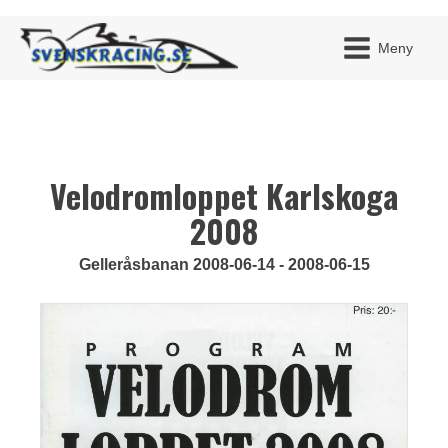
Meny
Velodromloppet Karlskoga
JAG H
MITT 
BLI ME
2008
Gelleråsbanan 2008-06-14 - 2008-06-15