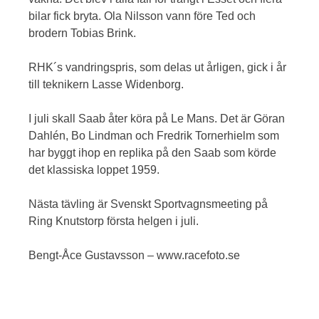
bilar fick bryta. Ola Nilsson vann före Ted och
brodern Tobias Brink.
RHK´s vandringspris, som delas ut årligen, gick i år
till teknikern Lasse Widenborg.
I juli skall Saab åter köra på Le Mans. Det är Göran
Dahlén, Bo Lindman och Fredrik Tornerhielm som
har byggt ihop en replika på den Saab som körde
det klassiska loppet 1959.
Nästa tävling är Svenskt Sportvagnsmeeting på
Ring Knutstorp första helgen i juli.
Bengt-Åce Gustavsson – www.racefoto.se