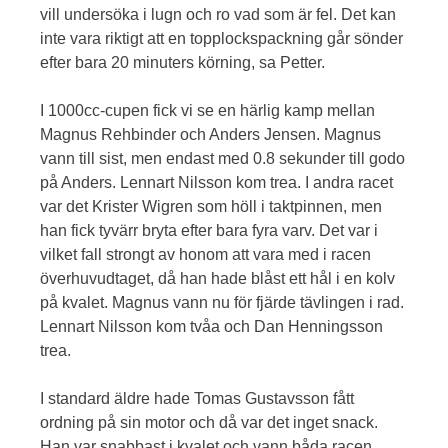
vill undersöka i lugn och ro vad som är fel. Det kan
inte vara riktigt att en topplockspackning går sönder
efter bara 20 minuters körning, sa Petter.
I 1000cc-cupen fick vi se en härlig kamp mellan
Magnus Rehbinder och Anders Jensen. Magnus
vann till sist, men endast med 0.8 sekunder till godo
på Anders. Lennart Nilsson kom trea. I andra racet
var det Krister Wigren som höll i taktpinnen, men
han fick tyvärr bryta efter bara fyra varv. Det var i
vilket fall strongt av honom att vara med i racen
överhuvudtaget, då han hade blåst ett hål i en kolv
på kvalet. Magnus vann nu för fjärde tävlingen i rad.
Lennart Nilsson kom tvåa och Dan Henningsson
trea.
I standard äldre hade Tomas Gustavsson fått
ordning på sin motor och då var det inget snack.
Han var snabbast i kvalet och vann båda racen.