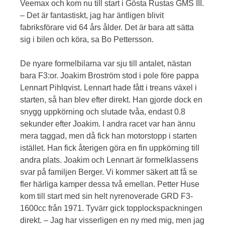
Veemax och kom nu till start i Gösta Rustas GMS III.
– Det är fantastiskt, jag har äntligen blivit
fabriksförare vid 64 års ålder. Det är bara att sätta
sig i bilen och köra, sa Bo Pettersson.
De nyare formelbilarna var sju till antalet, nästan
bara F3:or. Joakim Broström stod i pole före pappa
Lennart Pihlqvist. Lennart hade fått i treans växel i
starten, så han blev efter direkt. Han gjorde dock en
snygg uppkörning och slutade tvåa, endast 0.8
sekunder efter Joakim. I andra racet var han ännu
mera taggad, men då fick han motorstopp i starten
istället. Han fick återigen göra en fin uppkörning till
andra plats. Joakim och Lennart är formelklassens
svar på familjen Berger. Vi kommer säkert att få se
fler härliga kamper dessa två emellan. Petter Huse
kom till start med sin helt nyrenoverade GRD F3-
1600cc från 1971. Tyvärr gick topplockspackningen
direkt. – Jag har visserligen en ny med mig, men jag