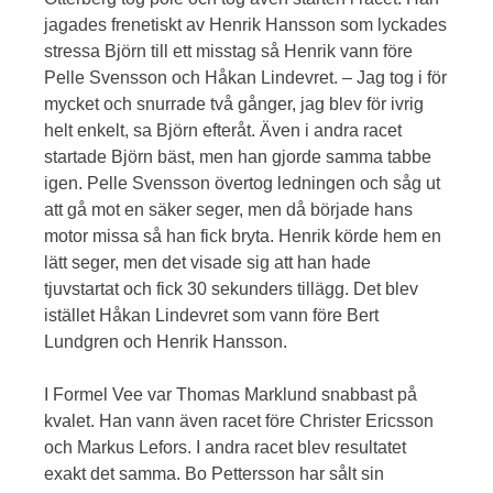
jagades frenetiskt av Henrik Hansson som lyckades
stressa Björn till ett misstag så Henrik vann före
Pelle Svensson och Håkan Lindevret. – Jag tog i för
mycket och snurrade två gånger, jag blev för ivrig
helt enkelt, sa Björn efteråt. Även i andra racet
startade Björn bäst, men han gjorde samma tabbe
igen. Pelle Svensson övertog ledningen och såg ut
att gå mot en säker seger, men då började hans
motor missa så han fick bryta. Henrik körde hem en
lätt seger, men det visade sig att han hade
tjuvstartat och fick 30 sekunders tillägg. Det blev
istället Håkan Lindevret som vann före Bert
Lundgren och Henrik Hansson.
I Formel Vee var Thomas Marklund snabbast på
kvalet. Han vann även racet före Christer Ericsson
och Markus Lefors. I andra racet blev resultatet
exakt det samma. Bo Pettersson har sålt sin