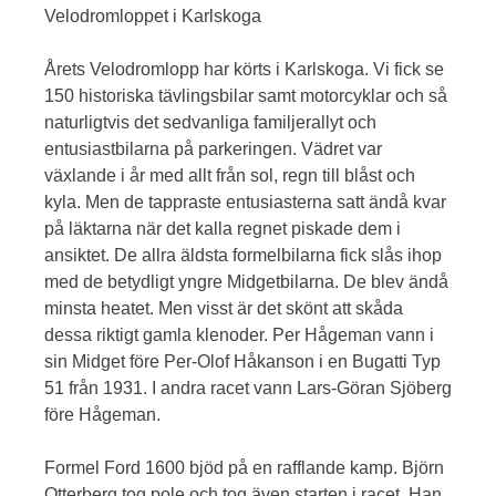
Velodromloppet i Karlskoga
Årets Velodromlopp har körts i Karlskoga. Vi fick se
150 historiska tävlingsbilar samt motorcyklar och så
naturligtvis det sedvanliga familjerallyt och
entusiastbilarna på parkeringen. Vädret var
växlande i år med allt från sol, regn till blåst och
kyla. Men de tappraste entusiasterna satt ändå kvar
på läktarna när det kalla regnet piskade dem i
ansiktet. De allra äldsta formelbilarna fick slås ihop
med de betydligt yngre Midgetbilarna. De blev ändå
minsta heatet. Men visst är det skönt att skåda
dessa riktigt gamla klenoder. Per Hågeman vann i
sin Midget före Per-Olof Håkanson i en Bugatti Typ
51 från 1931. I andra racet vann Lars-Göran Sjöberg
före Hågeman.
Formel Ford 1600 bjöd på en rafflande kamp. Björn
Otterberg tog pole och tog även starten i racet. Han