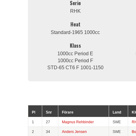
Serie
RHK
Heat
Standard-1965 1000cc
Klass
1000cc Period E
1000cc Period F
STD-65 CT6 F 1001-1150
Pl
Snr
Förare
Land
Kl
1
27
Magnus Rehbinder
SWE
R
2
34
Anders Jensen
SWE
Bo