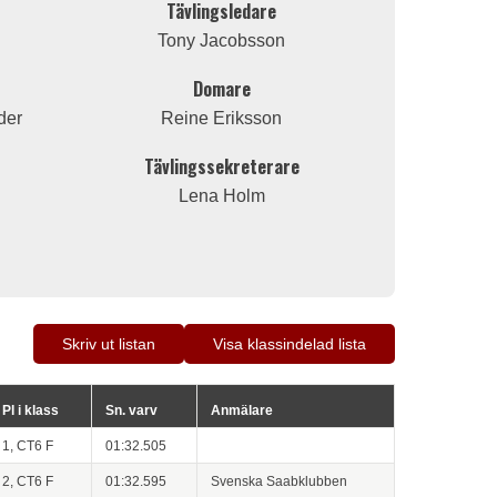
Tävlingsledare
Tony Jacobsson
Domare
der
Reine Eriksson
Tävlingssekreterare
Lena Holm
Skriv ut listan
Visa klassindelad lista
Pl i klass
Sn. varv
Anmälare
1, CT6 F
01:32.505
2, CT6 F
01:32.595
Svenska Saabklubben