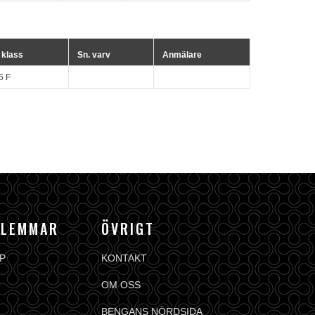
i klass
Sn. varv
Anmälare
6 F
DLEMMAR
ÖVRIGT
P
KONTAKT
OM OSS
BENGANS NÖRDSIDA