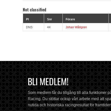
Not classified
Pl
Snr
Förare
DNS
44
Johan Wållgren
BLI MEDLEM!
Som medlem får du tillgång till alla funktioner 
Racing. Du stöttar ocksp vårt arbete med att spa
nutida och historiska racingresultat för framtiden