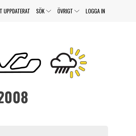
T UPPDATERAT
SÖK
ÖVRIGT
LOGGA IN
SERIER
BANOR
KLASSER
KLUBBAR
FÖRARE
TÄVLINGAR
CUSTOMER PORTAL
NEWSLETTERS UNSUBSCRIBE
SPONSORER
 2008
SUPER SALOON
SUPER STAR
GELLERÅSBANAN
LÄNKAR
KOMPLETTERA
PRESS
BENGANS NÖRDSIDA
OM OSS
KONTAKT
WEBBSHOP