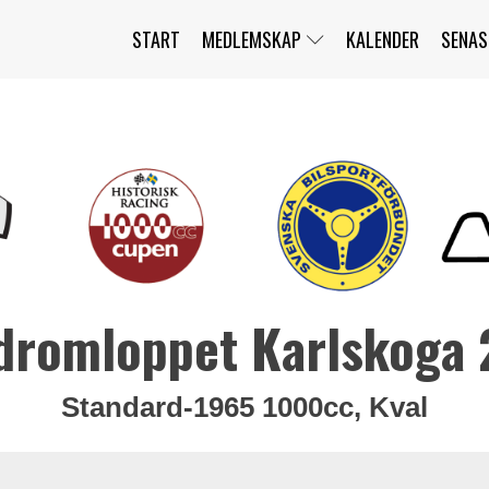
START
MEDLEMSKAP
KALENDER
SENAS
JAG HAR GLÖMT MITT LÖSENORD
MITT KONTO
BLI MEDLEM
dromloppet Karlskoga
Standard-1965 1000cc, Kval