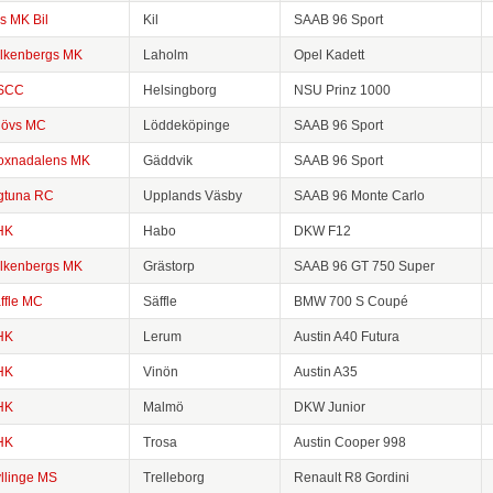
ls MK Bil
Kil
SAAB 96 Sport
lkenbergs MK
Laholm
Opel Kadett
SCC
Helsingborg
NSU Prinz 1000
lövs MC
Löddeköpinge
SAAB 96 Sport
xnadalens MK
Gäddvik
SAAB 96 Sport
gtuna RC
Upplands Väsby
SAAB 96 Monte Carlo
HK
Habo
DKW F12
lkenbergs MK
Grästorp
SAAB 96 GT 750 Super
ffle MC
Säffle
BMW 700 S Coupé
HK
Lerum
Austin A40 Futura
HK
Vinön
Austin A35
HK
Malmö
DKW Junior
HK
Trosa
Austin Cooper 998
llinge MS
Trelleborg
Renault R8 Gordini