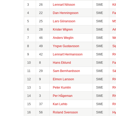
3
26
Lennart Nilsson
SWE
Ki
4
22
Dan Henningsson
SWE
Fa
5
25
Lars Göransson
SWE
M
6
28
Krister Wigren
SWE
Ar
7
46
Anders Weglin
SWE
Wo
8
49
Yngve Gustavsson
SWE
Si
9
42
Lennart Hermansson
SWE
R
10
8
Hans Eklund
SWE
Fa
11
29
Sam Bernhardsson
SWE
Sä
12
9
Elmon Larsson
SWE
R
13
1
Peter Kumlin
SWE
R
14
3
Per Hågeman
SWE
R
15
37
Kari Lehto
SWE
R
16
56
Roland Svensson
SWE
Hy