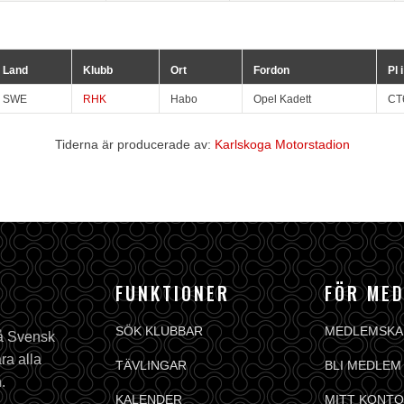
Land
Klubb
Ort
Fordon
Pl 
SWE
RHK
Habo
Opel Kadett
CT
Tiderna är producerade av:
Karlskoga Motorstadion
FUNKTIONER
FÖR ME
SÖK KLUBBAR
MEDLEMSKA
på Svensk
ra alla
TÄVLINGAR
BLI MEDLEM
.
KALENDER
MITT KONTO