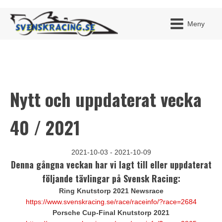
Meny
Nytt och uppdaterat vecka
JAG H
MITT 
BLI ME
40 / 2021
2021-10-03 - 2021-10-09
Denna gångna veckan har vi lagt till eller uppdaterat
följande tävlingar på Svensk Racing:
Ring Knutstorp 2021 Newsrace
https://www.svenskracing.se/race/raceinfo/?race=2684
Porsche Cup-Final Knutstorp 2021