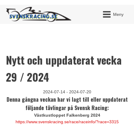
Meny
Nytt och uppdaterat vecka
JAG H
MITT 
BLI ME
29 / 2024
2024-07-14 - 2024-07-20
Denna gångna veckan har vi lagt till eller uppdaterat
följande tävlingar på Svensk Racing:
Västkustloppet Falkenberg 2024
https://www.svenskracing.se/race/raceinfo/?race=3315