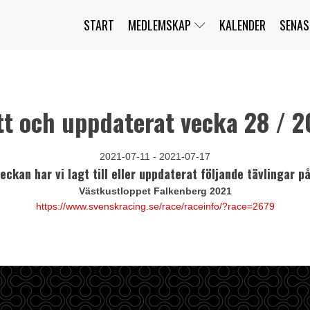
START
MEDLEMSKAP
KALENDER
SENAS
JAG HAR GLÖMT MITT LÖSENORD
MITT KONTO
BLI MEDLEM
tt och uppdaterat vecka 28 / 2
2021-07-11 - 2021-07-17
ckan har vi lagt till eller uppdaterat följande tävlingar p
Västkustloppet Falkenberg 2021
https://www.svenskracing.se/race/raceinfo/?race=2679