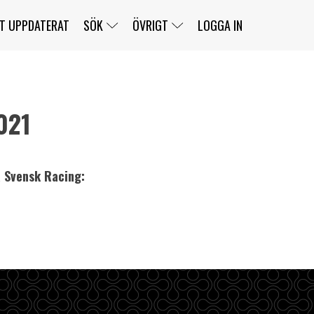
T UPPDATERAT
SÖK
ÖVRIGT
LOGGA IN
021
SERIER
BANOR
KLASSER
KLUBBAR
FÖRARE
TÄVLINGAR
å Svensk Racing:
CUSTOMER PORTAL
NEWSLETTERS UNSUBSCRIBE
SPONSORER
SUPER SALOON
SUPER STAR
GELLERÅSBANAN
LÄNKAR
KOMPLETTERA
PRESS
BENGANS NÖRDSIDA
OM OSS
KONTAKT
WEBBSHOP