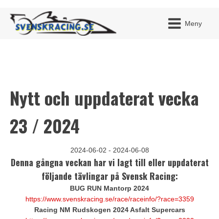
Meny
Nytt och uppdaterat vecka
JAG H
MITT 
BLI ME
23 / 2024
2024-06-02 - 2024-06-08
Denna gångna veckan har vi lagt till eller uppdaterat
följande tävlingar på Svensk Racing:
BUG RUN Mantorp 2024
https://www.svenskracing.se/race/raceinfo/?race=3359
Racing NM Rudskogen 2024 Asfalt Supercars