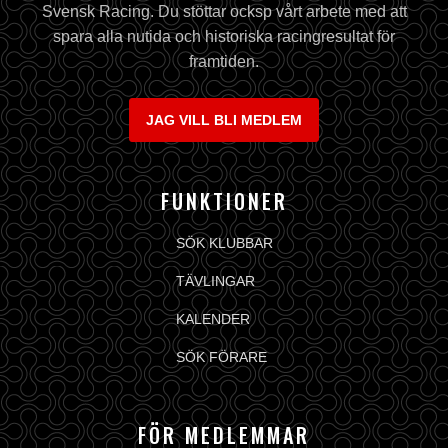
Svensk Racing. Du stöttar ocksp vårt arbete med att
spara alla nutida och historiska racingresultat för
framtiden.
JAG VILL BLI MEDLEM
FUNKTIONER
SÖK KLUBBAR
TÄVLINGAR
KALENDER
SÖK FÖRARE
FÖR MEDLEMMAR