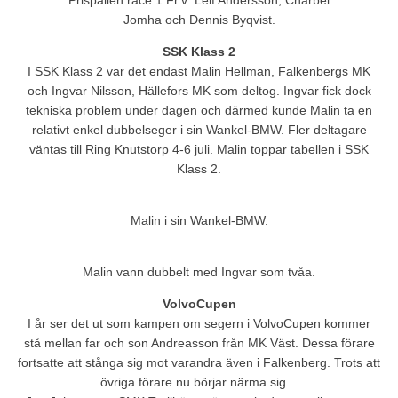
Prispallen race 1 Fr.v: Leif Andersson, Charbel
Jomha och Dennis Byqvist.
SSK Klass 2
I SSK Klass 2 var det endast Malin Hellman, Falkenbergs MK
och Ingvar Nilsson, Hällefors MK som deltog. Ingvar fick dock
tekniska problem under dagen och därmed kunde Malin ta en
relativt enkel dubbelseger i sin Wankel-BMW. Fler deltagare
väntas till Ring Knutstorp 4-6 juli. Malin toppar tabellen i SSK
Klass 2.
Malin i sin Wankel-BMW.
Malin vann dubbelt med Ingvar som tvåa.
VolvoCupen
I år ser det ut som kampen om segern i VolvoCupen kommer
stå mellan far och son Andreasson från MK Väst. Dessa förare
fortsatte att stånga sig mot varandra även i Falkenberg. Trots att
övriga förare nu börjar närma sig…