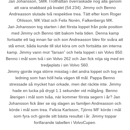
Jan Johansson, SMK Trollhättan överraskade nog alla genom
att vara snabbast på kvalet (54.234). Jimmy och Benno
Andreasson slutade två respektive trea. Tätt efter kom Roger
Ohlsson, MK Väst och Felix Norén, Falkenbergs MK.
Jan Johansson tog starten i det första loppet från pole position
med Jimmy och Benno tätt bakom hela tiden. Denna kamp
fortsatte ett tag innan far och son Andreasson blev för svåra att
stå emot, båda kunde till slut köra om och fortsätta sin interna
kamp. Jimmy vann mot “farsan” och hela loppet i sin Volvo 850.
Benno i mål som två i sin Volvo 262 och Jan fick nöja sig med en
tredjeplats i sin Volvo S60.
Jimmy gjorde inga större misstag i det andra loppet och tog en
ledning som han höll hela vägen till mål. Pappa Benno
stressade så mycket han orkade, men det räckte inte. Jimmy
hade en lucka på drygt 1.1 sekunder vid målgång. Benno
återigen i mål som tvåa, när kommer första segern i år? Jan
Johansson fick åter se sig slagen av familjen Andreasson och
körde i mål som trea. Felicia Karlsson, Tjörns MF körde i mål
som fyra och gjorde sitt bästa resultat i år. Jimmy toppar
fortfarande tabellen i VolvoCupen.