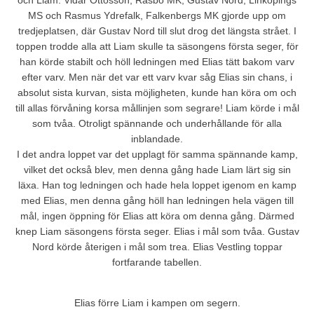
och Liam. Vidar Ottosson, Rasbo MK, Gustav Nord, Linköpings
MS och Rasmus Ydrefalk, Falkenbergs MK gjorde upp om
tredjeplatsen, där Gustav Nord till slut drog det längsta strået. I
toppen trodde alla att Liam skulle ta säsongens första seger, för
han körde stabilt och höll ledningen med Elias tätt bakom varv
efter varv. Men när det var ett varv kvar såg Elias sin chans, i
absolut sista kurvan, sista möjligheten, kunde han köra om och
till allas förvåning korsa mållinjen som segrare! Liam körde i mål
som tvåa. Otroligt spännande och underhållande för alla
inblandade.
I det andra loppet var det upplagt för samma spännande kamp,
vilket det också blev, men denna gång hade Liam lärt sig sin
läxa. Han tog ledningen och hade hela loppet igenom en kamp
med Elias, men denna gång höll han ledningen hela vägen till
mål, ingen öppning för Elias att köra om denna gång. Därmed
knep Liam säsongens första seger. Elias i mål som tvåa. Gustav
Nord körde återigen i mål som trea. Elias Vestling toppar
fortfarande tabellen.
Elias förre Liam i kampen om segern.