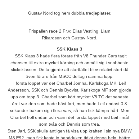
Gustav Nord tog hem dubbla tredjeplatser.
Prispallen race 2 Fr.v: Elias Vestling, Liam
Rikardsen och Gustav Nord.
SSK Klass 3
I SSK Klass 3 hade flera förare från V8 Thunder Cars tagit
chansen till extra mycket körning och anmält sig i snabbaste
slicksklassen. Detta gjorde att startfältet blev relativt stort då
även förare från MSCC deltog i samma lopp.
I första loppet var det Charbel Jomha, Karlskoga MK, Leif
Andersson, SSK och Dennis Byqvist, Karlskoga MF som gjorde
upp om topp 3. Charbel som kört mycket V8 TC det senaste
året var den som hade bäst fart, men hade Leif endast 0.3
sekunder bakom sig i flera varv, så han fick kämpa hårt. Men
Charbel höll undan och vann det första loppet med Leif i mål
som tvåa och Dennis som trea.
Sten Jarl, SSK skulle äntligen få visa upp kraften i sin nya BMW
M3 E92, men fick kasta in handduken tidigt denna helg, bättre