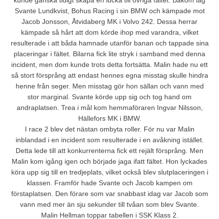
kunde ganska tidigt skapa en lucka till övriga fältet. Bakom låg
Svante Lundkvist, Bohus Racing i sin BMW och kämpade mot
Jacob Jonsson, Åtvidaberg MK i Volvo 242. Dessa herrar
kämpade så hårt att dom körde ihop med varandra, vilket
resulterade i att båda hamnade utanför banan och tappade sina
placeringar i fältet. Bilarna fick lite stryk i samband med denna
incident, men dom kunde trots detta fortsätta. Malin hade nu ett
så stort försprång att endast hennes egna misstag skulle hindra
henne från seger. Men misstag gör hon sällan och vann med
stor marginal. Svante körde upp sig och tog hand om
andraplatsen. Trea i mål kom hemmaföraren Ingvar Nilsson,
Hällefors MK i BMW.
I race 2 blev det nästan ombyta roller. För nu var Malin
inblandad i en incident som resulterade i en avåkning istället.
Detta lede till att konkurrenterna fick ett rejält försprång. Men
Malin kom igång igen och började jaga ifatt fältet. Hon lyckades
köra upp sig till en tredjeplats, vilket också blev slutplaceringen i
klassen. Framför hade Svante och Jacob kampen om
förstaplatsen. Den förare som var snabbast idag var Jacob som
vann med mer än sju sekunder till tvåan som blev Svante.
Malin Hellman toppar tabellen i SSK Klass 2.