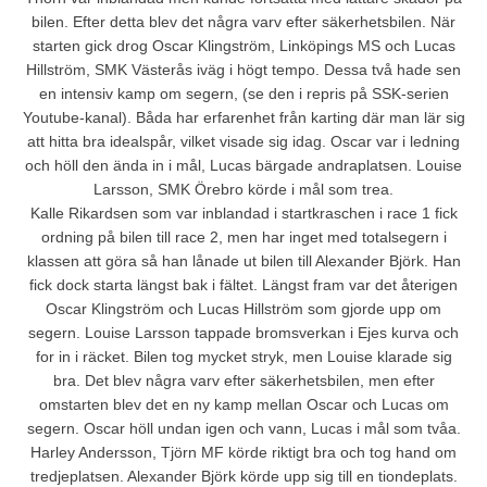
bilen. Efter detta blev det några varv efter säkerhetsbilen. När
starten gick drog Oscar Klingström, Linköpings MS och Lucas
Hillström, SMK Västerås iväg i högt tempo. Dessa två hade sen
en intensiv kamp om segern, (se den i repris på SSK-serien
Youtube-kanal). Båda har erfarenhet från karting där man lär sig
att hitta bra idealspår, vilket visade sig idag. Oscar var i ledning
och höll den ända in i mål, Lucas bärgade andraplatsen. Louise
Larsson, SMK Örebro körde i mål som trea.
Kalle Rikardsen som var inblandad i startkraschen i race 1 fick
ordning på bilen till race 2, men har inget med totalsegern i
klassen att göra så han lånade ut bilen till Alexander Björk. Han
fick dock starta längst bak i fältet. Längst fram var det återigen
Oscar Klingström och Lucas Hillström som gjorde upp om
segern. Louise Larsson tappade bromsverkan i Ejes kurva och
for in i räcket. Bilen tog mycket stryk, men Louise klarade sig
bra. Det blev några varv efter säkerhetsbilen, men efter
omstarten blev det en ny kamp mellan Oscar och Lucas om
segern. Oscar höll undan igen och vann, Lucas i mål som tvåa.
Harley Andersson, Tjörn MF körde riktigt bra och tog hand om
tredjeplatsen. Alexander Björk körde upp sig till en tiondeplats.