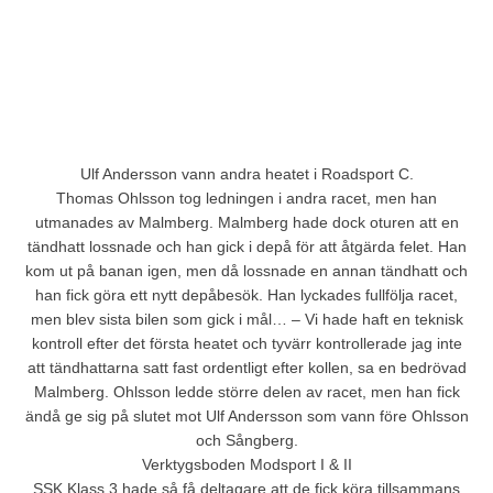
Ulf Andersson vann andra heatet i Roadsport C.
Thomas Ohlsson tog ledningen i andra racet, men han
utmanades av Malmberg. Malmberg hade dock oturen att en
tändhatt lossnade och han gick i depå för att åtgärda felet. Han
kom ut på banan igen, men då lossnade en annan tändhatt och
han fick göra ett nytt depåbesök. Han lyckades fullfölja racet,
men blev sista bilen som gick i mål… – Vi hade haft en teknisk
kontroll efter det första heatet och tyvärr kontrollerade jag inte
att tändhattarna satt fast ordentligt efter kollen, sa en bedrövad
Malmberg. Ohlsson ledde större delen av racet, men han fick
ändå ge sig på slutet mot Ulf Andersson som vann före Ohlsson
och Sångberg.
Verktygsboden Modsport I & II
SSK Klass 3 hade så få deltagare att de fick köra tillsammans