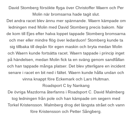
David Stomberg försökte flyga över Christoffer Waern och Per
Molin när bromsarna hade tagit slut.
Det andra racet blev ännu mer spännande. Waern kämpade om
ledningen med Molin med David Stomberg precis bakom. När
de kom till Ejes efter halva loppet tappade Stomberg bromsarna
och mer eller mindre flög över ledarduon! Stomberg kunde ta
sig tillbaka till depån för egen maskin och bryta medan Molin
och Waern kunde fortsätta racet. Waern tappade i princip inget
på händelsen, medan Molin fick ta en sväng genom sandfållan
och han tappade många platser. Det blev ytterligare en incident
senare i racet en bit ned i fältet. Waern kunde hålla undan och
vinna knappt före Eckemark och Lars Hultman.
Roadsport C by Nankang
De övriga Mazdorna återfanns i Roadsport C. David Malmberg
tog ledningen från pole och han kämpade om segern med
Torkel Kristensson. Malmberg drog det längsta strået och vann
före Kristensson och Petter Sångberg.