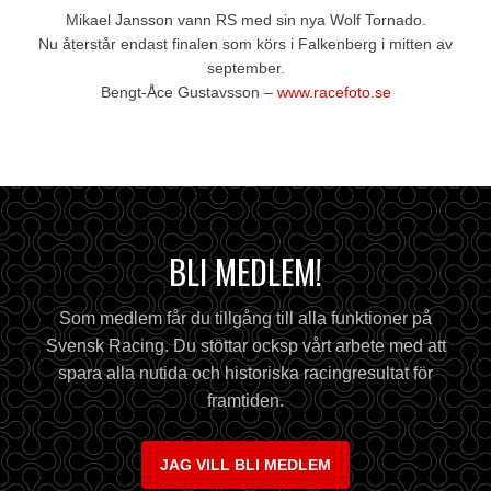
Mikael Jansson vann RS med sin nya Wolf Tornado.
Nu återstår endast finalen som körs i Falkenberg i mitten av
september.
Bengt-Åce Gustavsson –
www.racefoto.se
BLI MEDLEM!
Som medlem får du tillgång till alla funktioner på
Svensk Racing. Du stöttar ocksp vårt arbete med att
spara alla nutida och historiska racingresultat för
framtiden.
JAG VILL BLI MEDLEM