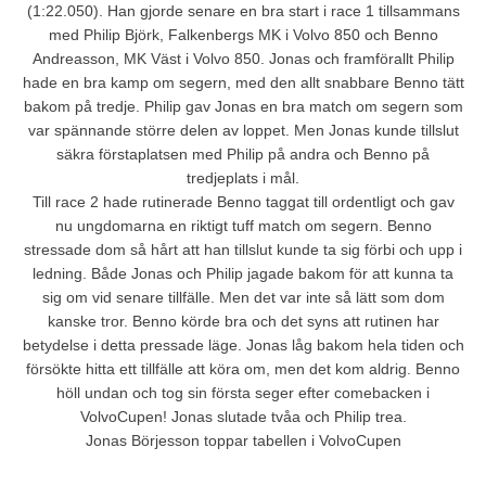
(1:22.050). Han gjorde senare en bra start i race 1 tillsammans
med Philip Björk, Falkenbergs MK i Volvo 850 och Benno
Andreasson, MK Väst i Volvo 850. Jonas och framförallt Philip
hade en bra kamp om segern, med den allt snabbare Benno tätt
bakom på tredje. Philip gav Jonas en bra match om segern som
var spännande större delen av loppet. Men Jonas kunde tillslut
säkra förstaplatsen med Philip på andra och Benno på
tredjeplats i mål.
Till race 2 hade rutinerade Benno taggat till ordentligt och gav
nu ungdomarna en riktigt tuff match om segern. Benno
stressade dom så hårt att han tillslut kunde ta sig förbi och upp i
ledning. Både Jonas och Philip jagade bakom för att kunna ta
sig om vid senare tillfälle. Men det var inte så lätt som dom
kanske tror. Benno körde bra och det syns att rutinen har
betydelse i detta pressade läge. Jonas låg bakom hela tiden och
försökte hitta ett tillfälle att köra om, men det kom aldrig. Benno
höll undan och tog sin första seger efter comebacken i
VolvoCupen! Jonas slutade tvåa och Philip trea.
Jonas Börjesson toppar tabellen i VolvoCupen