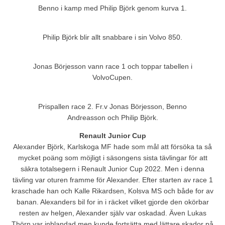
Benno i kamp med Philip Björk genom kurva 1.
Philip Björk blir allt snabbare i sin Volvo 850.
Jonas Börjesson vann race 1 och toppar tabellen i
VolvoCupen.
Prispallen race 2. Fr.v Jonas Börjesson, Benno
Andreasson och Philip Björk.
Renault Junior Cup
Alexander Björk, Karlskoga MF hade som mål att försöka ta så
mycket poäng som möjligt i säsongens sista tävlingar för att
säkra totalsegern i Renault Junior Cup 2022. Men i denna
tävling var oturen framme för Alexander. Efter starten av race 1
kraschade han och Kalle Rikardsen, Kolsva MS och både for av
banan. Alexanders bil for in i räcket vilket gjorde den okörbar
resten av helgen, Alexander själv var oskadad. Även Lukas
Thörn var inblandad men kunde fortsätta med lättare skador på