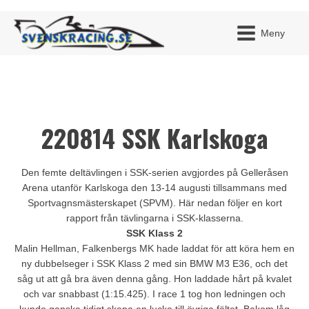
Meny
220814 SSK Karlskoga
JAG H
MITT 
BLI ME
Den femte deltävlingen i SSK-serien avgjordes på Gelleråsen
Arena utanför Karlskoga den 13-14 augusti tillsammans med
Sportvagnsmästerskapet (SPVM). Här nedan följer en kort
rapport från tävlingarna i SSK-klasserna.
SSK Klass 2
Malin Hellman, Falkenbergs MK hade laddat för att köra hem en
ny dubbelseger i SSK Klass 2 med sin BMW M3 E36, och det
såg ut att gå bra även denna gång. Hon laddade hårt på kvalet
och var snabbast (1:15.425). I race 1 tog hon ledningen och