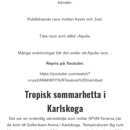
kanaler.
Publikfriande race mellan Kevin och Joel.
Täta race som alltid i Aquila.
Många omkörningar blir det under ett Aquila race…
Repris på Youtube:
https://youtube.com/watch?
v=ya2ANll4W0Y%3Ffeature%3Doembed
Tropisk sommarhetta i
Karlskoga
Det var en ordentlig värmebölja som mötte SPVM-förarna när
de kom till Gelleråsen Arena i Karlskoga. Temperaturen låg runt