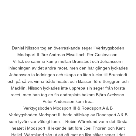
Daniel Nilsson tog en överraskande seger i Verktygsboden
Modsport II före Andreas Ekvall och Per Gustavsson.
Vi fick se samma kamp mellan Brunstedt och Johansson i
inledningen av det andra racet, men den här gången lyckades
Johansson ta ledningen och skapa en liten lucka till Brunstedt
och på så vis vinna både heatet och klassen före Berggren och
Macklin. Nilsson lyckades inte upprepa sin seger från första
racet, men han tog en fin andraplats bakom Björn Axelsson.
Peter Andersson kom trea.
Verktygsboden Modsport III & Roadsport A & B
Verktygsboden Modsport III hade sällskap av Roadsport A & B
som tyvärr var väldigt tunn… Robin Wärmlund vann det första
heatet i Modsport III lekande lätt före Joel Thorén och Kent
Heijel. Wärmlund såg ut att gå mot en lika säker seger i det