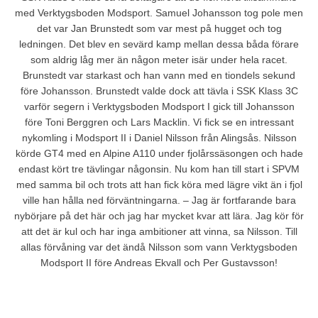
med Verktygsboden Modsport. Samuel Johansson tog pole men
det var Jan Brunstedt som var mest på hugget och tog
ledningen. Det blev en sevärd kamp mellan dessa båda förare
som aldrig låg mer än någon meter isär under hela racet.
Brunstedt var starkast och han vann med en tiondels sekund
före Johansson. Brunstedt valde dock att tävla i SSK Klass 3C
varför segern i Verktygsboden Modsport I gick till Johansson
före Toni Berggren och Lars Macklin. Vi fick se en intressant
nykomling i Modsport II i Daniel Nilsson från Alingsås. Nilsson
körde GT4 med en Alpine A110 under fjolårssäsongen och hade
endast kört tre tävlingar någonsin. Nu kom han till start i SPVM
med samma bil och trots att han fick köra med lägre vikt än i fjol
ville han hålla ned förväntningarna. – Jag är fortfarande bara
nybörjare på det här och jag har mycket kvar att lära. Jag kör för
att det är kul och har inga ambitioner att vinna, sa Nilsson. Till
allas förvåning var det ändå Nilsson som vann Verktygsboden
Modsport II före Andreas Ekvall och Per Gustavsson!