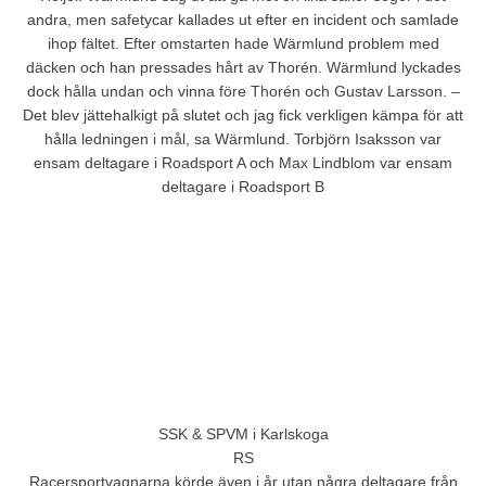
andra, men safetycar kallades ut efter en incident och samlade
ihop fältet. Efter omstarten hade Wärmlund problem med
däcken och han pressades hårt av Thorén. Wärmlund lyckades
dock hålla undan och vinna före Thorén och Gustav Larsson. –
Det blev jättehalkigt på slutet och jag fick verkligen kämpa för att
hålla ledningen i mål, sa Wärmlund. Torbjörn Isaksson var
ensam deltagare i Roadsport A och Max Lindblom var ensam
deltagare i Roadsport B
SSK & SPVM i Karlskoga
RS
Racersportvagnarna körde även i år utan några deltagare från