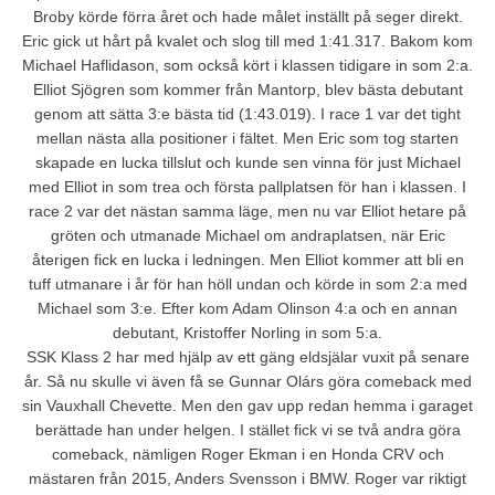
Broby körde förra året och hade målet inställt på seger direkt.
Eric gick ut hårt på kvalet och slog till med 1:41.317. Bakom kom
Michael Haflidason, som också kört i klassen tidigare in som 2:a.
Elliot Sjögren som kommer från Mantorp, blev bästa debutant
genom att sätta 3:e bästa tid (1:43.019). I race 1 var det tight
mellan nästa alla positioner i fältet. Men Eric som tog starten
skapade en lucka tillslut och kunde sen vinna för just Michael
med Elliot in som trea och första pallplatsen för han i klassen. I
race 2 var det nästan samma läge, men nu var Elliot hetare på
gröten och utmanade Michael om andraplatsen, när Eric
återigen fick en lucka i ledningen. Men Elliot kommer att bli en
tuff utmanare i år för han höll undan och körde in som 2:a med
Michael som 3:e. Efter kom Adam Olinson 4:a och en annan
debutant, Kristoffer Norling in som 5:a.
SSK Klass 2 har med hjälp av ett gäng eldsjälar vuxit på senare
år. Så nu skulle vi även få se Gunnar Olárs göra comeback med
sin Vauxhall Chevette. Men den gav upp redan hemma i garaget
berättade han under helgen. I stället fick vi se två andra göra
comeback, nämligen Roger Ekman i en Honda CRV och
mästaren från 2015, Anders Svensson i BMW. Roger var riktigt