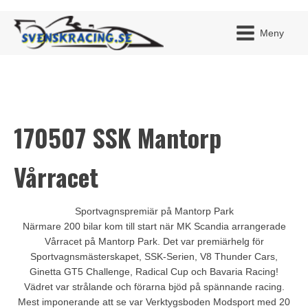
Meny
170507 SSK Mantorp
JAG H
MITT 
BLI ME
Vårracet
Sportvagnspremiär på Mantorp Park
Närmare 200 bilar kom till start när MK Scandia arrangerade
Vårracet på Mantorp Park. Det var premiärhelg för
Sportvagnsmästerskapet, SSK-Serien, V8 Thunder Cars,
Ginetta GT5 Challenge, Radical Cup och Bavaria Racing!
Vädret var strålande och förarna bjöd på spännande racing.
Mest imponerande att se var Verktygsboden Modsport med 20