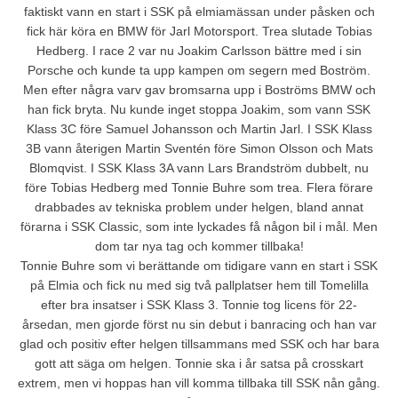
faktiskt vann en start i SSK på elmiamässan under påsken och
fick här köra en BMW för Jarl Motorsport. Trea slutade Tobias
Hedberg. I race 2 var nu Joakim Carlsson bättre med i sin
Porsche och kunde ta upp kampen om segern med Boström.
Men efter några varv gav bromsarna upp i Boströms BMW och
han fick bryta. Nu kunde inget stoppa Joakim, som vann SSK
Klass 3C före Samuel Johansson och Martin Jarl. I SSK Klass
3B vann återigen Martin Sventén före Simon Olsson och Mats
Blomqvist. I SSK Klass 3A vann Lars Brandström dubbelt, nu
före Tobias Hedberg med Tonnie Buhre som trea. Flera förare
drabbades av tekniska problem under helgen, bland annat
förarna i SSK Classic, som inte lyckades få någon bil i mål. Men
dom tar nya tag och kommer tillbaka!
Tonnie Buhre som vi berättande om tidigare vann en start i SSK
på Elmia och fick nu med sig två pallplatser hem till Tomelilla
efter bra insatser i SSK Klass 3. Tonnie tog licens för 22-
årsedan, men gjorde först nu sin debut i banracing och han var
glad och positiv efter helgen tillsammans med SSK och har bara
gott att säga om helgen. Tonnie ska i år satsa på crosskart
extrem, men vi hoppas han vill komma tillbaka till SSK nån gång.