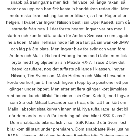
snabb på träningarna men fick i fel växel på långa rakan, så
motor gav upp och han fick kasta in handduken redan där.  Men
motorn ska fixas och jag kommer tillbaka, sa han Roger efter
helgen. I kvalet var Ingvar Nilsson bäst i sin Opel Kadett, som då
startade från ruta 1 i det första heatet. Ingvar var bra med i
starten och kunde hålla undan för Anders Svensson som jagade
hela tiden. Malin Hellman hade fått bra fart på sin wankel-BMW
och låg på 3:e plats. Men Ingvar blev för svår och vann före
Anders och Malin. Richard Edberg fanns med i fältet men fick
bryta med hög oljetemp i sin Mazda RX-7. I race 2 blev det
betydligt tuffare, nog det tuffaste på länge i klassen. Ingvar
Nilsson, Tim Svensson, Malin Hellman och Mikael Levander
körde oerhört jämt. Tim och Ingvar i topp byte positioner ett par
gånger under loppet. Men efter att flera gånger kört jämsides
runt banan kunde tillslut Tim vinna i sin Opel Kadett, med Ingvar
som 2:a och Mikael Levander som trea, efter att han kört om
Malin i absolut sista kurvan innan mål. Nya tuffa race lär det bli
när dom andra också får i ordning på sina bilar i SSK Klass 2.
Dom snabbaste bilarna fick vi se i SSK Klass 3 där även flest
bilar kom till start under premiären. Dom snabbaste åker just nu
BMW i klassen, där även Andreas Boström från Tyringe passar