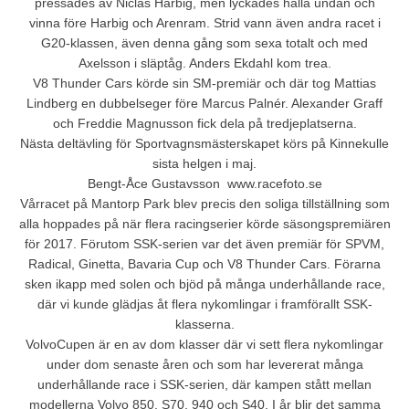
pressades av Niclas Harbig, men lyckades hålla undan och
vinna före Harbig och Arenram. Strid vann även andra racet i
G20-klassen, även denna gång som sexa totalt och med
Axelsson i släptåg. Anders Ekdahl kom trea.
V8 Thunder Cars körde sin SM-premiär och där tog Mattias
Lindberg en dubbelseger före Marcus Palnér. Alexander Graff
och Freddie Magnusson fick dela på tredjeplatserna.
Nästa deltävling för Sportvagnsmästerskapet körs på Kinnekulle
sista helgen i maj.
Bengt-Åce Gustavsson  www.racefoto.se
Vårracet på Mantorp Park blev precis den soliga tillställning som
alla hoppades på när flera racingserier körde säsongspremiären
för 2017. Förutom SSK-serien var det även premiär för SPVM,
Radical, Ginetta, Bavaria Cup och V8 Thunder Cars. Förarna
sken ikapp med solen och bjöd på många underhållande race,
där vi kunde glädjas åt flera nykomlingar i framförallt SSK-
klasserna.
VolvoCupen är en av dom klasser där vi sett flera nykomlingar
under dom senaste åren och som har levererat många
underhållande race i SSK-serien, där kampen stått mellan
modellerna Volvo 850, S70, 940 och S40. I år blir det samma