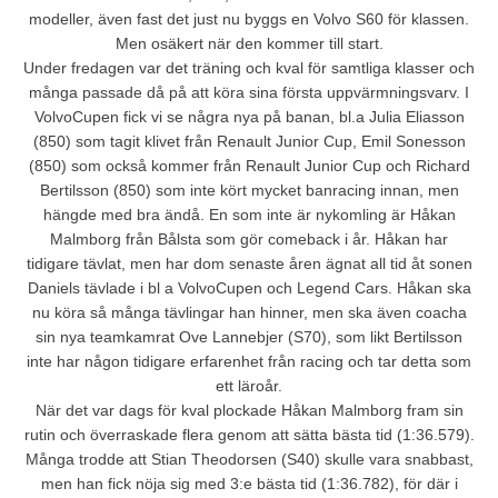
modeller, även fast det just nu byggs en Volvo S60 för klassen.
Men osäkert när den kommer till start.
Under fredagen var det träning och kval för samtliga klasser och
många passade då på att köra sina första uppvärmningsvarv. I
VolvoCupen fick vi se några nya på banan, bl.a Julia Eliasson
(850) som tagit klivet från Renault Junior Cup, Emil Sonesson
(850) som också kommer från Renault Junior Cup och Richard
Bertilsson (850) som inte kört mycket banracing innan, men
hängde med bra ändå. En som inte är nykomling är Håkan
Malmborg från Bålsta som gör comeback i år. Håkan har
tidigare tävlat, men har dom senaste åren ägnat all tid åt sonen
Daniels tävlade i bl a VolvoCupen och Legend Cars. Håkan ska
nu köra så många tävlingar han hinner, men ska även coacha
sin nya teamkamrat Ove Lannebjer (S70), som likt Bertilsson
inte har någon tidigare erfarenhet från racing och tar detta som
ett läroår.
När det var dags för kval plockade Håkan Malmborg fram sin
rutin och överraskade flera genom att sätta bästa tid (1:36.579).
Många trodde att Stian Theodorsen (S40) skulle vara snabbast,
men han fick nöja sig med 3:e bästa tid (1:36.782), för där i