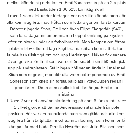
mellan klämde sig debutanten Emil Sonesson in på en 2:a plats
med bästa tiden 1:36.629. En riktig skräll!
I race 1 som gick under lördagen var det stillastående start där
alla kom iväg bra, med Håkan som ledare genom första kurvan.
Därefter jagade Stian, Emil och även Filipe Skagerfält (940),
som bara dagar innan premiären hoppat omkring på kryckor
efter en skada under en fotbollsmatch. Men kampen om första
platsen blev efter ett tag riktigt bra, när Stian kom ifatt Håkan
kunde han tillslut gå om och upp i ledningen. Håkan fick senare
även ge vika för Emil som var oerhört snabb i sin 850 och gick
upp på andraplatsen. Ställningen höll sedan ända in i mål med
Stian som segrare, men där alla var mest imponerade av Emil
Sonesson som knep sin första pallplats i VolvoCupen redan i
premiären. -Detta som skulle bli ett läroår ,sa Emil efter
målgång!
I Race 2 var det omvänd startordning på dom 6 första från race
1 vilket gjorde att Sanna Andreassson startade från pole
position. Här var det nu rullande start som gällde och alla kom
iväg bra från startplattan med Sanna i ledning, som kommer få
kämpa i år med både Pernilla Nyström och Julia Eliasson som