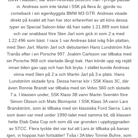
in. Andreas som inte tävlat i SSK på flera år, gjorde nu
comeback i sin egenbyggda BMW M3 GTR. Andreas visade
direkt på kvalet att han har stor erfarenhet av att köra dessa
typer av Special Saloon-bilar då han satte 1:21.889 som bäst
och var snabbast före Sten Jarl som gick in som 2:a med
1:22.496 som bäst. I race 1 var Andreas bäst iväg från plattan,
med Sten Jarl, Martin Jarl och debutanten Hans Lundström från
Tranås efter i en Porsche 997. Joakim Carlsson var tillbaka med
sin Porsche 968 och startade långt bak. Han körde upp sig rejält
innan bilen gav upp och han fick bryta. I stället kunde Andreas
vinna med Sten på 2:a och Martin Jarl på 3:e plats. Hans
Lundström slutade fyra. Dessa herrar kör i SSK Klass 3C, där
även Ronnie Brandt var tillbaka med sin Volvo S60 och slutade
7:a. I klassen under, SSK Klass 3B vann Martin Sventén före
Simon Olsson och Mats Blomqvist. I SSK Klass 3A vann Lars
Brandström, som är tillbaka med sin klassiska Ford Sierra. Lars
som även var med under 1990-talet med samma bil, då klassen
hette Etab Data Cup och som då var grunden i uppbyggnaden
av STCC. Flera tyckte det var kul att Lars är tillbaka på banan
igen, vi hoppas han fortsätter! Tvåa i 3A blev Tonnie Buhre, som