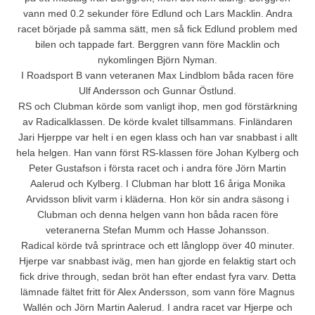
vann med 0.2 sekunder före Edlund och Lars Macklin. Andra
racet började på samma sätt, men så fick Edlund problem med
bilen och tappade fart. Berggren vann före Macklin och
nykomlingen Björn Nyman.
I Roadsport B vann veteranen Max Lindblom båda racen före
Ulf Andersson och Gunnar Östlund.
RS och Clubman körde som vanligt ihop, men god förstärkning
av Radicalklassen. De körde kvalet tillsammans. Finländaren
Jari Hjerppe var helt i en egen klass och han var snabbast i allt
hela helgen. Han vann först RS-klassen före Johan Kylberg och
Peter Gustafson i första racet och i andra före Jörn Martin
Aalerud och Kylberg. I Clubman har blott 16 åriga Monika
Arvidsson blivit varm i kläderna. Hon kör sin andra säsong i
Clubman och denna helgen vann hon båda racen före
veteranerna Stefan Mumm och Hasse Johansson.
Radical körde två sprintrace och ett långlopp över 40 minuter.
Hjerpe var snabbast iväg, men han gjorde en felaktig start och
fick drive through, sedan bröt han efter endast fyra varv. Detta
lämnade fältet fritt för Alex Andersson, som vann före Magnus
Wallén och Jörn Martin Aalerud. I andra racet var Hjerpe och