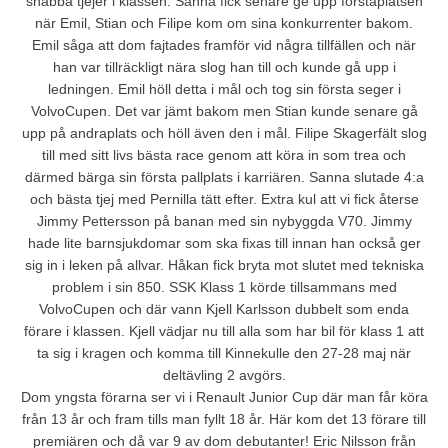
snabba tjejer i klassen. Sanna fick senare ge upp förstaplatsen
när Emil, Stian och Filipe kom om sina konkurrenter bakom.
Emil såga att dom fajtades framför vid några tillfällen och när
han var tillräckligt nära slog han till och kunde gå upp i
ledningen. Emil höll detta i mål och tog sin första seger i
VolvoCupen. Det var jämt bakom men Stian kunde senare gå
upp på andraplats och höll även den i mål. Filipe Skagerfält slog
till med sitt livs bästa race genom att köra in som trea och
därmed bärga sin första pallplats i karriären. Sanna slutade 4:a
och bästa tjej med Pernilla tätt efter. Extra kul att vi fick återse
Jimmy Pettersson på banan med sin nybyggda V70. Jimmy
hade lite barnsjukdomar som ska fixas till innan han också ger
sig in i leken på allvar. Håkan fick bryta mot slutet med tekniska
problem i sin 850. SSK Klass 1 körde tillsammans med
VolvoCupen och där vann Kjell Karlsson dubbelt som enda
förare i klassen. Kjell vädjar nu till alla som har bil för klass 1 att
ta sig i kragen och komma till Kinnekulle den 27-28 maj när
deltävling 2 avgörs.
Dom yngsta förarna ser vi i Renault Junior Cup där man får köra
från 13 år och fram tills man fyllt 18 år. Här kom det 13 förare till
premiären och då var 9 av dom debutanter! Eric Nilsson från