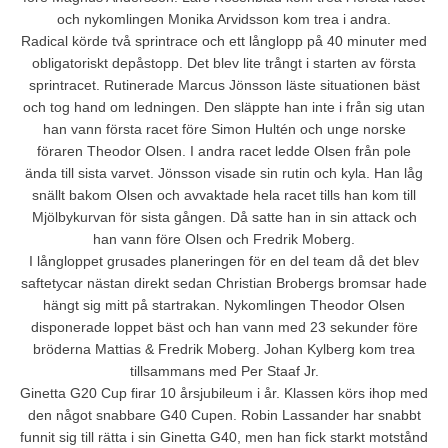
och nykomlingen Monika Arvidsson kom trea i andra.
Radical körde två sprintrace och ett långlopp på 40 minuter med
obligatoriskt depåstopp. Det blev lite trångt i starten av första
sprintracet. Rutinerade Marcus Jönsson läste situationen bäst
och tog hand om ledningen. Den släppte han inte i från sig utan
han vann första racet före Simon Hultén och unge norske
föraren Theodor Olsen. I andra racet ledde Olsen från pole
ända till sista varvet. Jönsson visade sin rutin och kyla. Han låg
snällt bakom Olsen och avvaktade hela racet tills han kom till
Mjölbykurvan för sista gången. Då satte han in sin attack och
han vann före Olsen och Fredrik Moberg.
I långloppet grusades planeringen för en del team då det blev
saftetycar nästan direkt sedan Christian Brobergs bromsar hade
hängt sig mitt på startrakan. Nykomlingen Theodor Olsen
disponerade loppet bäst och han vann med 23 sekunder före
bröderna Mattias & Fredrik Moberg. Johan Kylberg kom trea
tillsammans med Per Staaf Jr.
Ginetta G20 Cup firar 10 årsjubileum i år. Klassen körs ihop med
den något snabbare G40 Cupen. Robin Lassander har snabbt
funnit sig till rätta i sin Ginetta G40, men han fick starkt motstånd