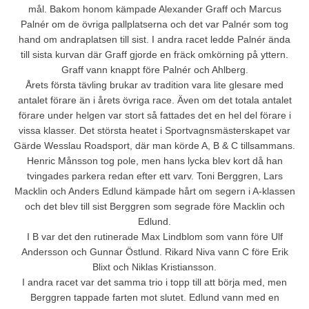
mål. Bakom honom kämpade Alexander Graff och Marcus
Palnér om de övriga pallplatserna och det var Palnér som tog
hand om andraplatsen till sist. I andra racet ledde Palnér ända
till sista kurvan där Graff gjorde en fräck omkörning på yttern.
Graff vann knappt före Palnér och Ahlberg.
Årets första tävling brukar av tradition vara lite glesare med
antalet förare än i årets övriga race. Även om det totala antalet
förare under helgen var stort så fattades det en hel del förare i
vissa klasser. Det största heatet i Sportvagnsmästerskapet var
Gärde Wesslau Roadsport, där man körde A, B & C tillsammans.
Henric Månsson tog pole, men hans lycka blev kort då han
tvingades parkera redan efter ett varv. Toni Berggren, Lars
Macklin och Anders Edlund kämpade hårt om segern i A-klassen
och det blev till sist Berggren som segrade före Macklin och
Edlund.
I B var det den rutinerade Max Lindblom som vann före Ulf
Andersson och Gunnar Östlund. Rikard Niva vann C före Erik
Blixt och Niklas Kristiansson.
I andra racet var det samma trio i topp till att börja med, men
Berggren tappade farten mot slutet. Edlund vann med en