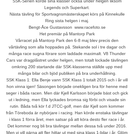
SSK-Serien körde sina klasser också under helgen liksom
Legends och Superkart.
Nästa tävling för Sportvagnsmästerskapet körs på Kinnekulle
Ring sista helgen i maj.
Bengt-Åce Gustavsson  www.racefoto.se
Het premiär på Mantorp Park
Vårracet på Mantorp Park den 6-8 maj blev precis den
vårtävling som alla hoppades på. Stekande sol i tre dagar och
många race sugna förare som laddade maximalt. V8 Thunder
Cars var dragplåstret under helgen, men totalt lockade tävlingen
omkring 200 startande där SSK-klasserna ställde upp med
många bilar och bjöd publiken på bra underhållning.
SSK Klass 1: Ella Benje vann SSK Klass 1 totalt 2015 och i år vill
hon vinna igen! Säsongen började onekligen bra för henne med
seger i båda racen. Men där Kjell Karlsson började bäst och gick
ut i ledning, men Ella lyckades bromsa sig förbi och visade sin
rutin. Båda två kör f.d JTCC-golf, men där Kjell som kommer
från Töreboda är nybörjare i racing. Han körde enstaka tävlingar
i klass 1 förra året, men satsar på att köra desto fler race i år.
Det kommer nog bli bra tävlingar mellan dessa två under 2016.
Men vi vill gärna att fler hittar ut med sina klass 1-bilar i år. Glöm