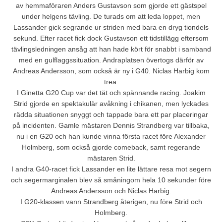
av hemmaföraren Anders Gustavson som gjorde ett gästspel
under helgens tävling. De turads om att leda loppet, men
Lassander gick segrande ur striden med bara en dryg tiondels
sekund. Efter racet fick dock Gustavson ett tidstillägg eftersom
tävlingsledningen ansåg att han hade kört för snabbt i samband
med en gulflaggssituation. Andraplatsen övertogs därför av
Andreas Andersson, som också är ny i G40. Niclas Harbig kom
trea.
I Ginetta G20 Cup var det tät och spännande racing. Joakim
Strid gjorde en spektakulär avåkning i chikanen, men lyckades
rädda situationen snyggt och tappade bara ett par placeringar
på incidenten. Gamle mästaren Dennis Strandberg var tillbaka,
nu i en G20 och han kunde vinna första racet före Alexander
Holmberg, som också gjorde comeback, samt regerande
mästaren Strid.
I andra G40-racet fick Lassander en lite lättare resa mot segern
och segermarginalen blev så småningom hela 10 sekunder före
Andreas Andersson och Niclas Harbig.
I G20-klassen vann Strandberg återigen, nu före Strid och
Holmberg.