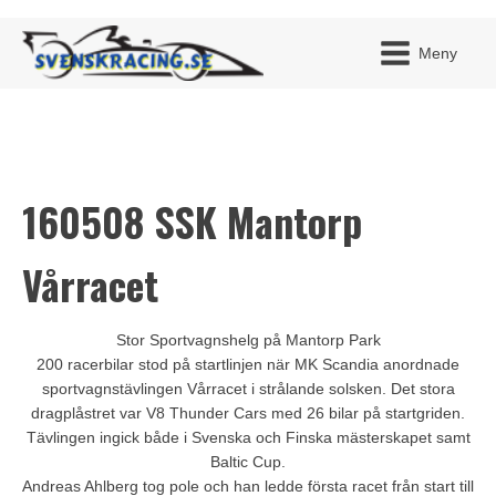
Meny
160508 SSK Mantorp
JAG H
MITT 
BLI ME
Vårracet
Stor Sportvagnshelg på Mantorp Park
200 racerbilar stod på startlinjen när MK Scandia anordnade
sportvagnstävlingen Vårracet i strålande solsken. Det stora
dragplåstret var V8 Thunder Cars med 26 bilar på startgriden.
Tävlingen ingick både i Svenska och Finska mästerskapet samt
Baltic Cup.
Andreas Ahlberg tog pole och han ledde första racet från start till