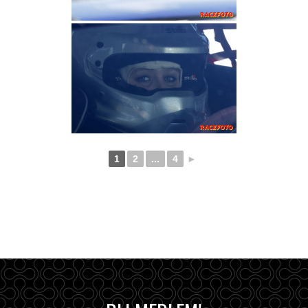
1
2
...
4
►