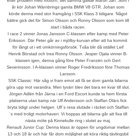
efter problem med motorn, det samma gällde Martin Jarl. Som i
år kör Johan Wärnbrings gamla BMW V8 GTR. Johan som
körde denna med stor framgång i SSK Klass 3 tidigare. Något
bättre gick det för Simon Olsson och Ronny Olsson som kom till
start i båda racen.
I race 2 vinner Jonas Jansson C-klassen efter kamp med Peter
Eriksson. Där Peter går av i mjölby-kurvan efter att ha kommit
för långt ut i ett omkörningsförsök. Tvåa blir då istället Leif
Henrik Börstad och trea Ronny Olsson. Jesper Ojala vinner B-
klassen igen, denna gång före Peter Franzén och Gert
Severinsson. I A-klassen vinner Roger Fredriksson före Thomas
Larsson.
SSK Classic: Här såg vi fram emot att få se dom gamla bilarna
göra upp mot varandra. Men tyvärr blev det bara en kvar till slut.
Jörgen Adlén från Järna i en Ford Escort kunde ta hem första
platserna utan kamp när Ulf Andersson och Staffan Olárs fick
bryta tidigt under helgen. Ulf´s resa slutade i räcket och Staffan
´s med troligt motorhaveri. Vi hoppas att bilarna går att fixa till
nästa möte på Kinnekulle ring i slutet av maj.
Renault Junior Cup: Denna klass är öppen för ungdomar mellan
13 och 18 år och här får dom möjlighet att köra riktig tävlingsbil