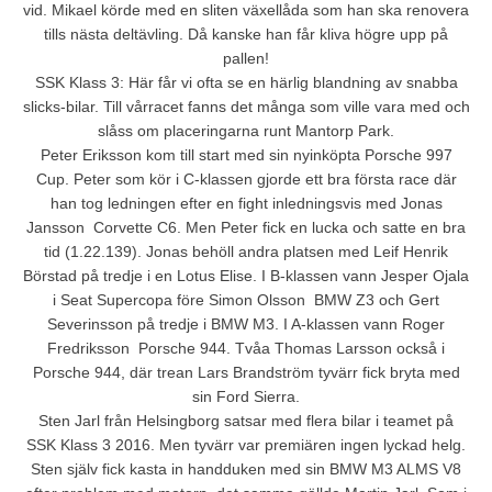
vid. Mikael körde med en sliten växellåda som han ska renovera
tills nästa deltävling. Då kanske han får kliva högre upp på
pallen!
SSK Klass 3: Här får vi ofta se en härlig blandning av snabba
slicks-bilar. Till vårracet fanns det många som ville vara med och
slåss om placeringarna runt Mantorp Park.
Peter Eriksson kom till start med sin nyinköpta Porsche 997
Cup. Peter som kör i C-klassen gjorde ett bra första race där
han tog ledningen efter en fight inledningsvis med Jonas
Jansson  Corvette C6. Men Peter fick en lucka och satte en bra
tid (1.22.139). Jonas behöll andra platsen med Leif Henrik
Börstad på tredje i en Lotus Elise. I B-klassen vann Jesper Ojala
i Seat Supercopa före Simon Olsson  BMW Z3 och Gert
Severinsson på tredje i BMW M3. I A-klassen vann Roger
Fredriksson  Porsche 944. Tvåa Thomas Larsson också i
Porsche 944, där trean Lars Brandström tyvärr fick bryta med
sin Ford Sierra.
Sten Jarl från Helsingborg satsar med flera bilar i teamet på
SSK Klass 3 2016. Men tyvärr var premiären ingen lyckad helg.
Sten själv fick kasta in handduken med sin BMW M3 ALMS V8