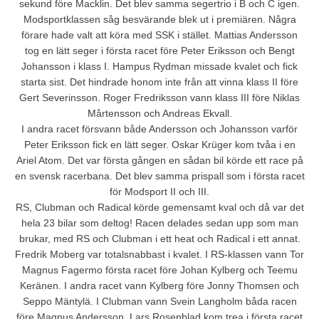
sekund före Macklin. Det blev samma segertrio i B och C igen.
Modsportklassen såg besvärande blek ut i premiären. Några
förare hade valt att köra med SSK i stället. Mattias Andersson
tog en lätt seger i första racet före Peter Eriksson och Bengt
Johansson i klass I. Hampus Rydman missade kvalet och fick
starta sist. Det hindrade honom inte från att vinna klass II före
Gert Severinsson. Roger Fredriksson vann klass III före Niklas
Mårtensson och Andreas Ekvall.
I andra racet försvann både Andersson och Johansson varför
Peter Eriksson fick en lätt seger. Oskar Krüger kom tvåa i en
Ariel Atom. Det var första gången en sådan bil körde ett race på
en svensk racerbana. Det blev samma prispall som i första racet
för Modsport II och III.
RS, Clubman och Radical körde gemensamt kval och då var det
hela 23 bilar som deltog! Racen delades sedan upp som man
brukar, med RS och Clubman i ett heat och Radical i ett annat.
Fredrik Moberg var totalsnabbast i kvalet. I RS-klassen vann Tor
Magnus Fagermo första racet före Johan Kylberg och Teemu
Keränen. I andra racet vann Kylberg före Jonny Thomsen och
Seppo Mäntylä. I Clubman vann Svein Langholm båda racen
före Magnus Andersson. Lars Rosenblad kom trea i första racet