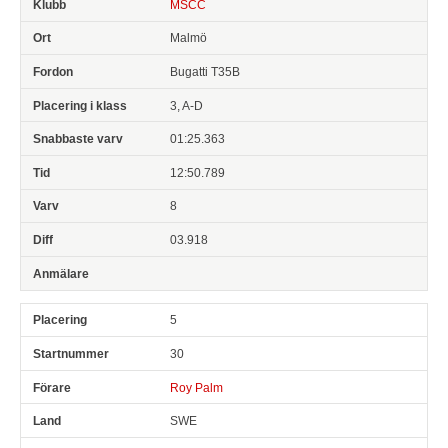
MSCC
Malmö
Bugatti T35B
3, A-D
01:25.363
12:50.789
8
03.918
5
30
Roy Palm
SWE