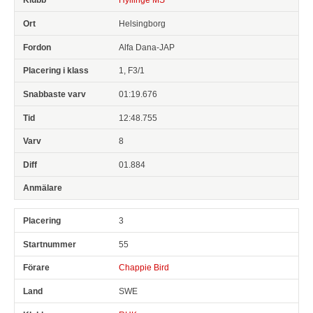
Helsingborg
Alfa Dana-JAP
1, F3/1
01:19.676
12:48.755
8
01.884
3
55
Chappie Bird
SWE