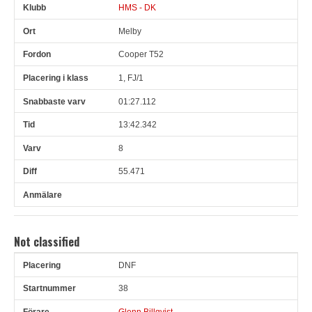
HMS - DK
Melby
Cooper T52
1, FJ/1
01:27.112
13:42.342
8
55.471
Not classified
DNF
Pl
Snr
Förare
Land
Klubb
Ort
Fordon
Pl i klass
38
Glenn Billqvist