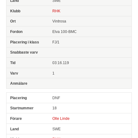
SWE
RHK
Vintrosa
Elva 100-BMC
FJ/1
03:16.119
1
DNF
18
Olle Linde
SWE