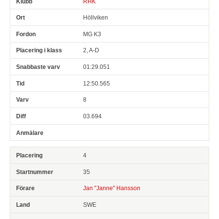
RHK
Höllviken
MG K3
2, A-D
01:29.051
12:50.565
8
03.694
4
35
Jan "Janne" Hansson
SWE