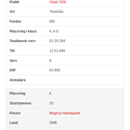
Växjö SVK
Tävelsås
MG
4, A-D
01:29.284
12:51.866
8
04.995
6
33
Magnus Neergaard
SWE