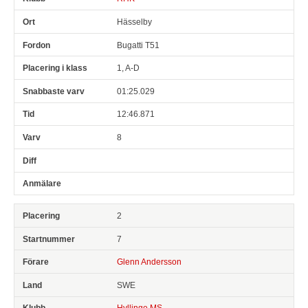
Hässelby
Bugatti T51
1, A-D
01:25.029
12:46.871
8
2
7
Glenn Andersson
SWE
Hyllinge MS