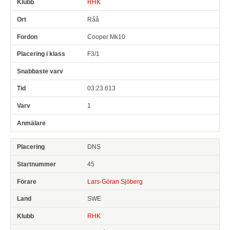
RHK
Råå
Cooper Mk10
F3/1
03:23.613
1
DNS
45
Lars-Göran Sjöberg
SWE
RHK