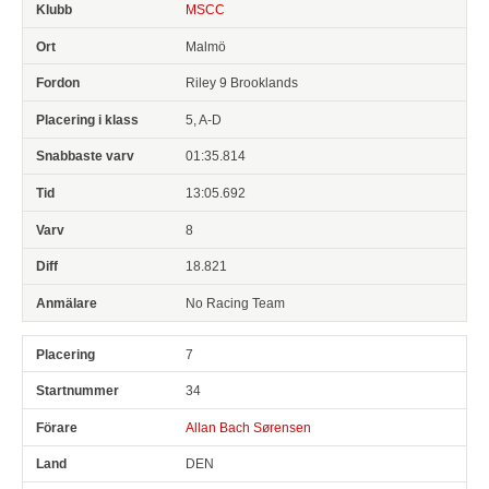
MSCC
Malmö
Riley 9 Brooklands
5, A-D
01:35.814
13:05.692
8
18.821
No Racing Team
7
34
Allan Bach Sørensen
DEN