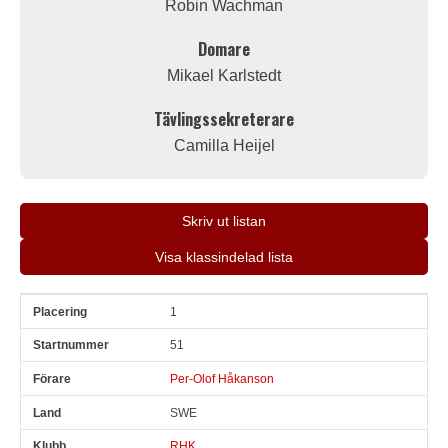
Robin Wachman
Domare
Mikael Karlstedt
Tävlingssekreterare
Camilla Heijel
Skriv ut listan
Visa klassindelad lista
1
Pl
Snr
Förare
Land
Klubb
Ort
Fordon
Pl i klass
51
Per-Olof Håkanson
SWE
RHK