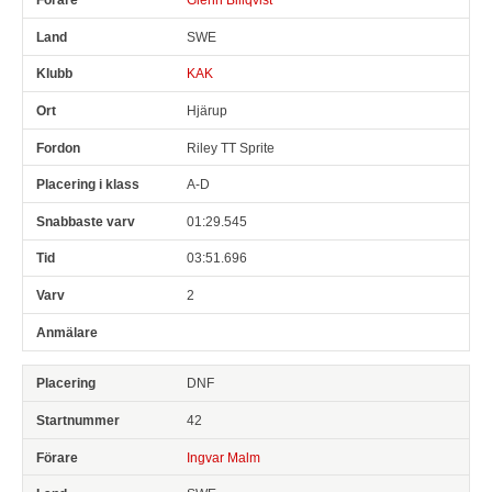
SWE
KAK
Hjärup
Riley TT Sprite
A-D
01:29.545
03:51.696
2
DNF
42
Ingvar Malm