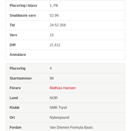
1, FB
52.96
24:52.358
15
21.611
4
96
Mathias Hansen
NOR
NMK Trysil
Nybergsund
Van Diemen Formula Basic