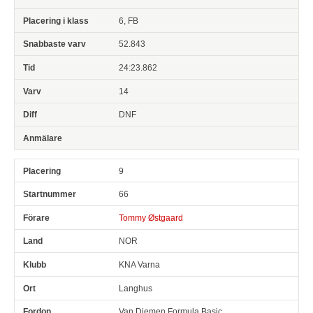
6, FB
52.843
24:23.862
14
DNF
9
66
Tommy Østgaard
NOR
KNA Varna
Langhus
Van Diemen Formula Basic