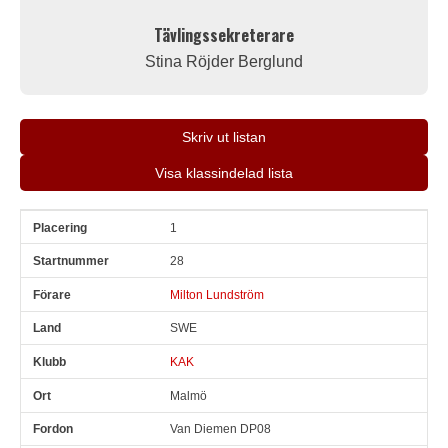
Tävlingssekreterare
Stina Röjder Berglund
Skriv ut listan
Visa klassindelad lista
1
Pl
Snr
Förare
Land
Klubb
Ort
Fordon
Pl i klass
28
Milton Lundström
SWE
KAK
Malmö
Van Diemen DP08