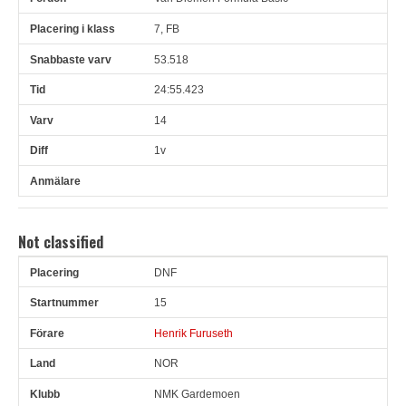
7, FB
53.518
24:55.423
14
1v
Not classified
DNF
Pl
Snr
Förare
Land
Klubb
Ort
Fordon
Pl i klass
15
Henrik Furuseth
NOR
NMK Gardemoen