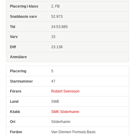
2, FB
52.973
24:53.885
15
23.138
5
47
Robert Svensson
SWE
SMK Söderhamn
Söderhamn
Van Diemen Formula Basic