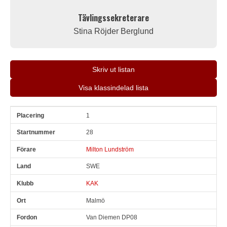
Tävlingssekreterare
Stina Röjder Berglund
Skriv ut listan
Visa klassindelad lista
1
Pl
Snr
Förare
Land
Klubb
Ort
Fordon
Pl i klass
28
Milton Lundström
SWE
KAK
Malmö
Van Diemen DP08