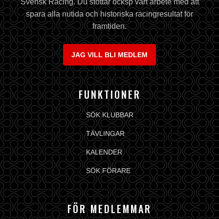
Svensk Racing. Du stöttar ocksp vårt arbete med att
spara alla nutida och historiska racingresultat för
framtiden.
JAG VILL BLI MEDLEM
FUNKTIONER
SÖK KLUBBAR
TÄVLINGAR
KALENDER
SÖK FÖRARE
FÖR MEDLEMMAR