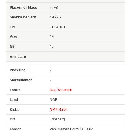
4, FB
49.995
11:54.181
14
1v
7
7
Dag Wasmuth
NOR
NMK Solør
Tønsberg
Van Diemen Formula Basic