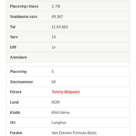
2, FB
49.367
11:43.883
14
1v
5
66
Tommy Østgaard
NOR
KNA Varna
Langhus
Van Diemen Formula Basic