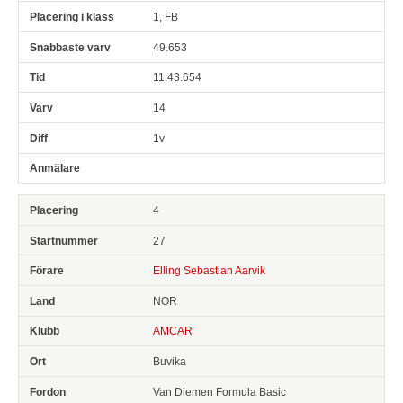
1, FB
49.653
11:43.654
14
1v
4
27
Elling Sebastian Aarvik
NOR
AMCAR
Buvika
Van Diemen Formula Basic