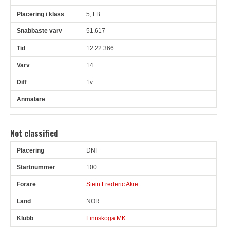
5, FB
51.617
12:22.366
14
1v
Not classified
DNF
Pl
Snr
Förare
Land
Klubb
Ort
Fordon
Pl i klass
100
Stein Frederic Akre
NOR
Finnskoga MK