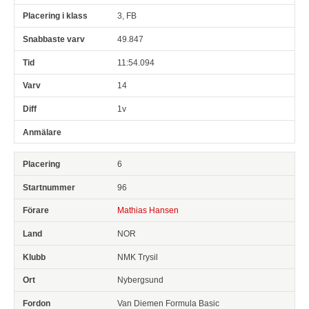
3, FB
49.847
11:54.094
14
1v
6
96
Mathias Hansen
NOR
NMK Trysil
Nybergsund
Van Diemen Formula Basic