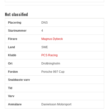
Not classified
DNS
Pl
Snr
Förare
Land
Klubb
Ort
Fordon
Sn. varv
4
Magnus Dybeck
SWE
PCS Racing
Drottningholm
Porsche 997 Cup
Danielsson Motorsport