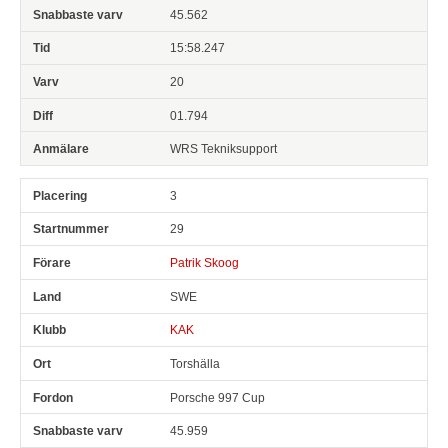
45.562
15:58.247
20
01.794
WRS Tekniksupport
3
29
Patrik Skoog
SWE
KAK
Torshälla
Porsche 997 Cup
45.959