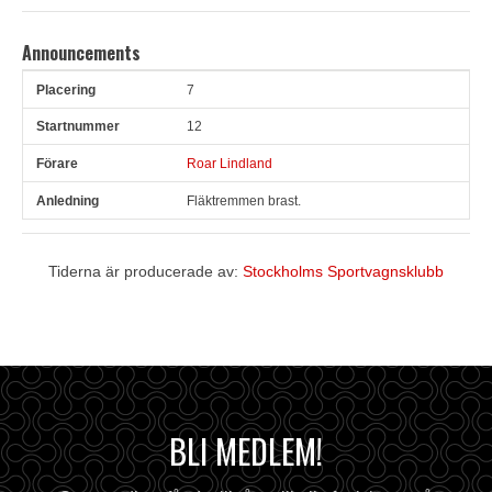
Announcements
7
Pl
Snr
Förare
Anledning
12
Roar Lindland
Fläktremmen brast.
Tiderna är producerade av:
Stockholms Sportvagnsklubb
BLI MEDLEM!