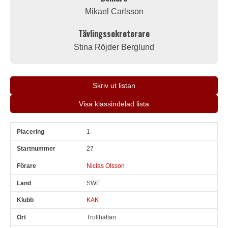
Mikael Carlsson
Tävlingssekreterare
Stina Röjder Berglund
Skriv ut listan
Visa klassindelad lista
1
Pl
Snr
Förare
Land
Klubb
Ort
Fordon
Sn. varv
27
Niclas Olsson
SWE
KAK
Trollhättan