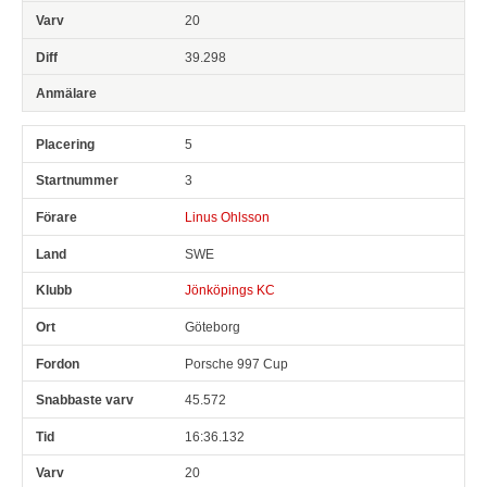
20
39.298
5
3
Linus Ohlsson
SWE
Jönköpings KC
Göteborg
Porsche 997 Cup
45.572
16:36.132
20