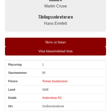
Martin Cruse
Tävlingssekreterare
Hans Eirefelt
Skriv ut listan
Visa klassindelad lista
1
Pl
Snr
Förare
Land
Klubb
Ort
Fordon
Pl i klass
95
Tomas Gustavsson
SWE
Anderstorp RC
Smålandsstenar