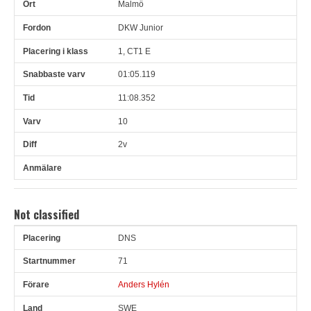
Malmö
DKW Junior
1, CT1 E
01:05.119
11:08.352
10
2v
Not classified
DNS
Pl
Snr
Förare
Land
Klubb
Ort
Fordon
Pl i klass
71
Anders Hylén
SWE