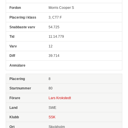
Morris Cooper S
3, CT7 F
54.725
11:14.779
12
39.714
8
80
Lars Krokstedt
SWE
SSK
Stockholm