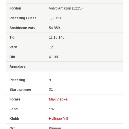
Volvo Amazon (122S)
1, CT9 F
54.859
11:16.146
12
41.081
9
31
Max Viebke
SWE
Hyllinge MS
Klippan