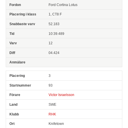
Ford Cortina Lotus
1, CT8 F
52.183
10:39.489
12
04.424
3
93
Victor Israelsson
SWE
RHK
Knifetown