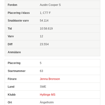
Austin Cooper S
1, CT7 F
54.114
10:58.619
12
23.554
5
63
Jenna Brorsson
SWE
Hyllinge MS
Ängelholm