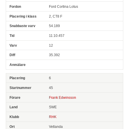
Ford Cortina Lotus
2, CT8 F
54.189
11:10.457
12
35.392
6
45
Frank Edwinsson
SWE
RHK
Vetlanda