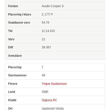
Austin Cooper S
2, CT7 F
54.76
11:14.432
12
39.367
7
49
Yngve Gustavsson
SWE
Sigtuna RC
Upplands Väsby