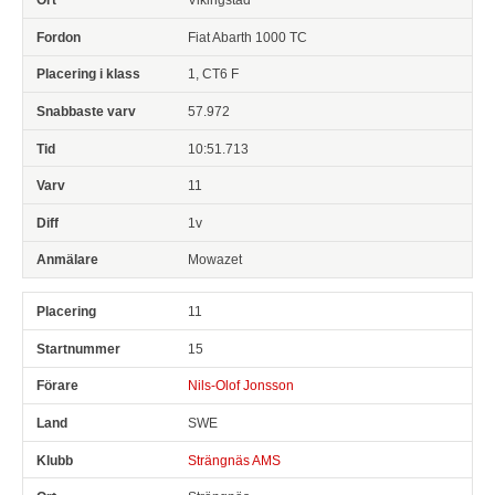
Fiat Abarth 1000 TC
1, CT6 F
57.972
10:51.713
11
1v
Mowazet
11
15
Nils-Olof Jonsson
SWE
Strängnäs AMS