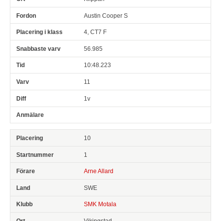
Austin Cooper S
4, CT7 F
56.985
10:48.223
11
1v
10
1
Arne Allard
SWE
SMK Motala
Vikingstad