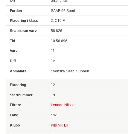
Strängnäs
SAAB 96 Sport
2, CT6 F
58.826
10:56.696
11
1v
Svenska Saab Klubben
12
19
Lennart Nilsson
SWE
Kils MK Bil