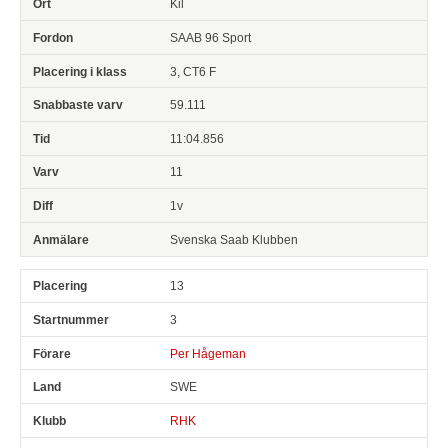
Kil
SAAB 96 Sport
3, CT6 F
59.111
11:04.856
11
1v
Svenska Saab Klubben
13
3
Per Hågeman
SWE
RHK