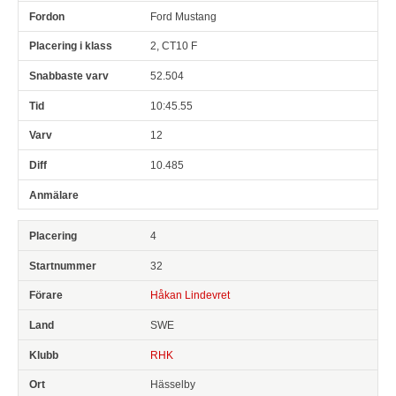
Ford Mustang
2, CT10 F
52.504
10:45.55
12
10.485
4
32
Håkan Lindevret
SWE
RHK
Hässelby