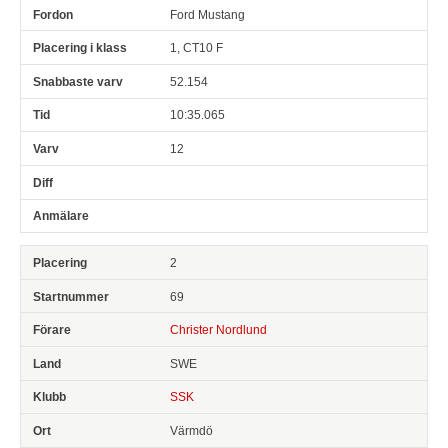
Ford Mustang
1, CT10 F
52.154
10:35.065
12
2
69
Christer Nordlund
SWE
SSK
Värmdö