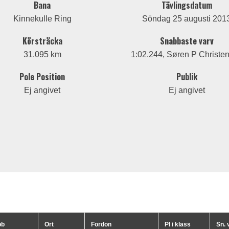
Bana
Tävlingsdatum
Kinnekulle Ring
Söndag 25 augusti 201
Körsträcka
Snabbaste varv
31.095 km
1:02.244, Søren P Christe
Pole Position
Publik
Ej angivet
Ej angivet
bb
Ort
Fordon
Pl i klass
Sn. 