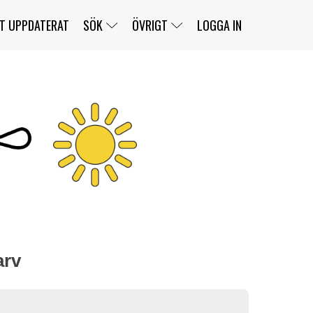
T UPPDATERAT
SÖK
ÖVRIGT
LOGGA IN
SERIER
BANOR
KLASSER
KLUBBAR
FÖRARE
TÄVLINGAR
CUSTOMER PORTAL
NEWSLETTERS UNSUBSCRIBE
SPONSORER
SUPER SALOON
SUPER STAR
GELLERÅSBANAN
LÄNKAR
KOMPLETTERA
PRESS
BENGANS NÖRDSIDA
OM OSS
KONTAKT
WEBBSHOP
arv