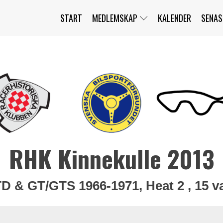
START
MEDLEMSKAP
KALENDER
SENAS
JAG HAR GLÖMT MITT LÖSENORD
MITT KONTO
BLI MEDLEM
RHK Kinnekulle 2013
D & GT/GTS 1966-1971, Heat 2 , 15 v