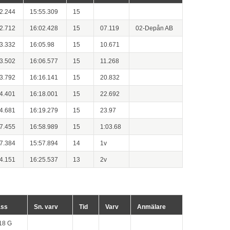
2.244
15:55.309
15
2.712
16:02.428
15
07.119
02-Depån AB
3.332
16:05.98
15
10.671
3.502
16:06.577
15
11.268
3.792
16:16.141
15
20.832
4.401
16:18.001
15
22.692
4.681
16:19.279
15
23.97
7.455
16:58.989
15
1:03.68
7.384
15:57.894
14
1v
4.151
16:25.537
13
2v
ass
Sn. varv
Tid
Varv
Anmälare
18 G