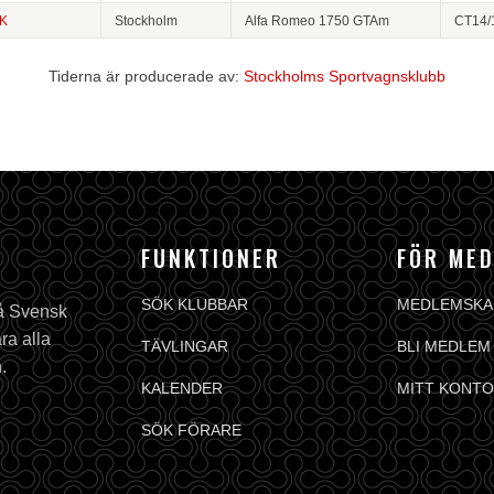
K
Stockholm
Alfa Romeo 1750 GTAm
CT14/
Tiderna är producerade av:
Stockholms Sportvagnsklubb
FUNKTIONER
FÖR ME
SÖK KLUBBAR
MEDLEMSKA
på Svensk
ra alla
TÄVLINGAR
BLI MEDLEM
.
KALENDER
MITT KONTO
SÖK FÖRARE