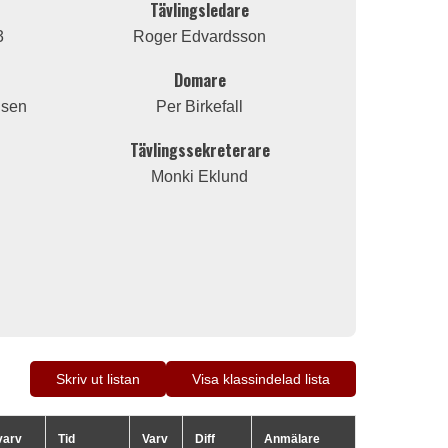
Tävlingsledare
3
Roger Edvardsson
Domare
nsen
Per Birkefall
Tävlingssekreterare
Monki Eklund
Skriv ut listan
Visa klassindelad lista
varv
Tid
Varv
Diff
Anmälare