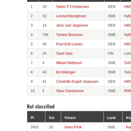
1
29
Søren P Christensen
DEN
HMS
2
32
Lennart Bengtsson
SWE
Hyll
3
14
Jens Juel Jeppesen
DEN
HMS
4
766
Tommy Brorsson
SWE
Hyll
5
49
Poul-Erik Larsen
DEN
HMS
6
24
Sami Salo
FIN
Lem
7
4
Mikael Mattsson
SWE
SV
8
44
tim folkinger
SWE
Tome
9
41
Charlotte Engell Jeppesen
DEN
HMS
10
5
Sture Danielsson
SWE
RH
Not classified
Pl
Snr
Förare
Land
Kl
DNS
18
Hans Frisk
SWE
Ka