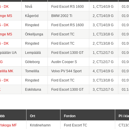
 - DK
Nivå
Ford Escort RS 1600
1, CT14/19 G
01:0
inge MS
Kågeröd
BMW 2002 Ti
2, CT14/19 G
01:0
 - DK
Ringsted
Ford Escort RS 1600
3, CT14/19 G
01:0
inge MS
Örkelljunga
Ford Escort TC
1, CT13/18 G
01:0
 - DK
Ringsted
Ford Escort TC
2, CT13/18 G
01:0
päälän UA
Lempäälä
Ford Escort 1300 GT
1, CT12/17 G
01:0
KG
Göteborg
Austin Cooper S
2, CT12/17 G
01:0
lilla MK
Tomelilla
Volvo PV 544 Sport
4, CT14/19 G
01:0
 - DK
Ringsted
Ford Escort TC
3, CT13/18 G
01:0
K
Eskilstuna
Ford Escort 1300 GT
3, CT12/17 G
01:1
ubb
Ort
Fordon
Pl i kl
rlskoga MF
Kristinehamn
Ford Escort TC
CT13/