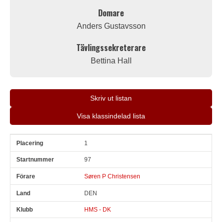
Domare
Anders Gustavsson
Tävlingssekreterare
Bettina Hall
Skriv ut listan
Visa klassindelad lista
1
Pl
Snr
Förare
Land
Klubb
Ort
Fordon
Pl i klass
97
Søren P Christensen
DEN
HMS - DK