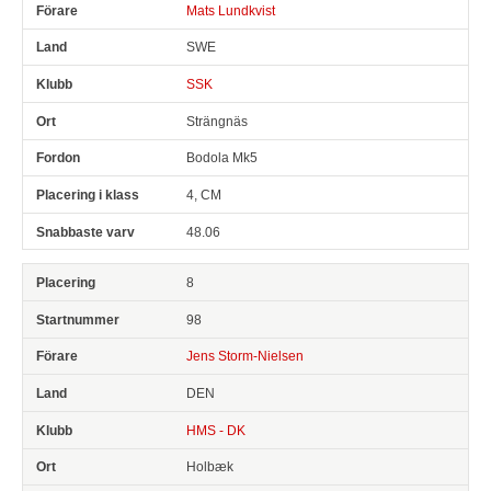
Mats Lundkvist
SWE
SSK
Strängnäs
Bodola Mk5
4, CM
48.06
8
98
Jens Storm-Nielsen
DEN
HMS - DK
Holbæk