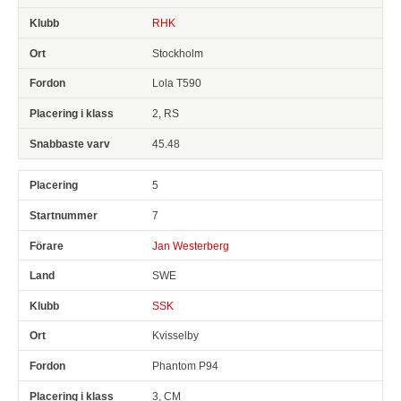
RHK
Stockholm
Lola T590
2, RS
45.48
5
7
Jan Westerberg
SWE
SSK
Kvisselby
Phantom P94
3, CM