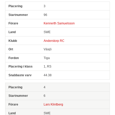
3
96
Kennerth Samuelsson
SWE
Anderstorp RC
Växjö
Tiga
1, RS
44.38
4
6
Lars Klintberg
SWE