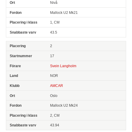
Nivå
Mallock U2 Mk21
1, CM
43.5
2
17
Svein Langholm
NOR
AMCAR
Oslo
Mallock U2 Mk24
2, CM
43.94