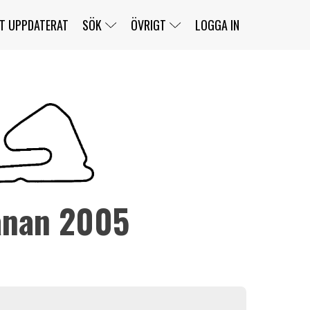
T UPPDATERAT
SÖK
ÖVRIGT
LOGGA IN
SERIER
BANOR
KLASSER
KLUBBAR
FÖRARE
TÄVLINGAR
CUSTOMER PORTAL
NEWSLETTERS UNSUBSCRIBE
SPONSORER
anan 2005
SUPER SALOON
SUPER STAR
GELLERÅSBANAN
LÄNKAR
KOMPLETTERA
PRESS
BENGANS NÖRDSIDA
OM OSS
KONTAKT
WEBBSHOP