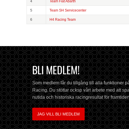
4
Team Fiat Abarth
5
Team SH Servicecenter
6
H4 Racing Team
BLI MEDLEM!
Som medlem får du tillgång till alla funktioner 
Racing. Du stöttar ocksp vårt arbete med att spa
nutida och historiska racingresultat för framtiden
JAG VILL BLI MEDLEM