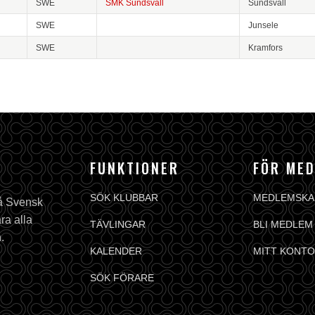
SWE
SMK Sundsvall
Sundsvall
SWE
Junsele
SWE
Kramfors
FUNKTIONER
FÖR ME
SÖK KLUBBAR
MEDLEMSKA
på Svensk
ra alla
TÄVLINGAR
BLI MEDLEM
.
KALENDER
MITT KONTO
SÖK FÖRARE