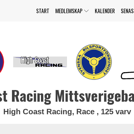
START
MEDLEMSKAP
KALENDER
SENAS
JAG HAR GLÖMT MITT LÖSENORD
MITT KONTO
BLI MEDLEM
st Racing Mittsverigeb
High Coast Racing, Race , 125 varv