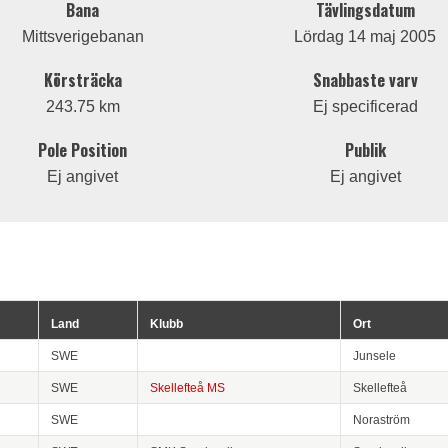
Bana
Tävlingsdatum
Mittsverigebanan
Lördag 14 maj 2005
Körsträcka
Snabbaste varv
243.75 km
Ej specificerad
Pole Position
Publik
Ej angivet
Ej angivet
Land
Klubb
Ort
SWE
Junsele
SWE
Skellefteå MS
Skellefteå
SWE
Noraström