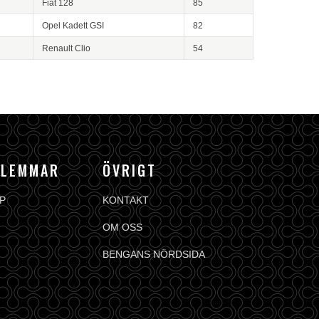
Fiat 128
85
Opel Kadett GSI
82
Renault Clio
54
DLEMMAR
ÖVRIGT
P
KONTAKT
OM OSS
BENGANS NÖRDSIDA