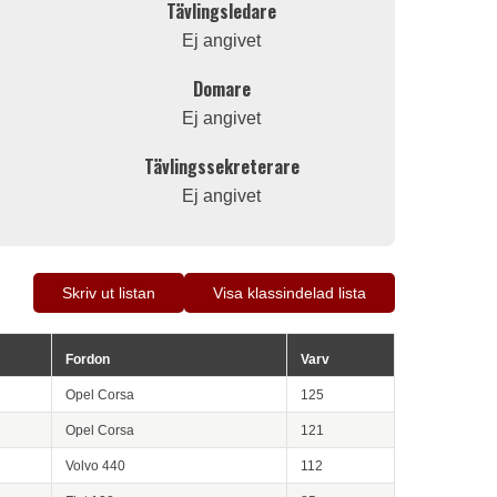
Tävlingsledare
Ej angivet
Domare
Ej angivet
Tävlingssekreterare
Ej angivet
Skriv ut listan
Visa klassindelad lista
Fordon
Varv
Opel Corsa
125
Opel Corsa
121
Volvo 440
112