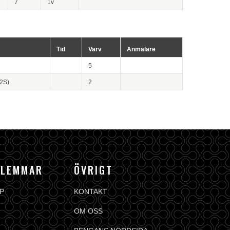
7
1v
Tid
Varv
Anmälare
5
2S)
2
DLEMMAR
ÖVRIGT
P
KONTAKT
OM OSS