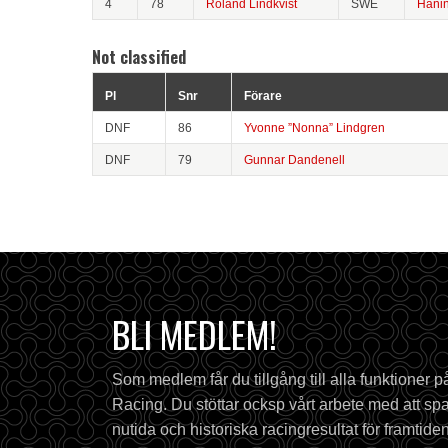
4
78
Roland Lindkvist
SWE
Hani
Not classified
Pl
Snr
Förare
DNF
86
Yvonne ”Nonna” Lindgren
DNF
79
Gunnar Dandenell
BLI MEDLEM!
Som medlem får du tillgång till alla funktioner 
Racing. Du stöttar ocksp vårt arbete med att spa
nutida och historiska racingresultat för framtiden