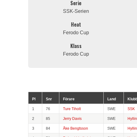
Serie
SSK-Serien
Heat
Ferodo Cup
Klass
Ferodo Cup
Pl
Snr
Förare
Land
Klub
1
76
Ture Tiholt
SWE
SSK
2
85
Jerry Davis
SWE
Hylli
3
84
Åke Bengtsson
SWE
Hylli