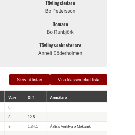
Tävlingsledare
Bo Pettersson
Domare
Bo Runbjörk
Tävlingssekreterare
Anneli Söderholmen
Skriv ut listan
Visa klassindelad lista
Varv
Diff
Anmälare
8
8
12.5
8
1:34.1
ÅBE:s Verktyg o Mekanik