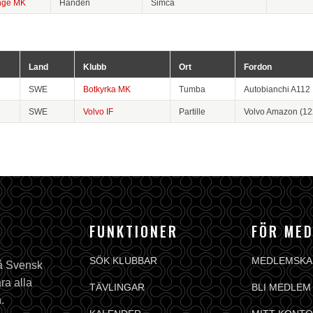
nge MK
Handen
Simca
Land
Klubb
Ort
Fordon
SWE
Botkyrka MK
Tumba
Autobianchi A112
SWE
Volvo IF
Partille
Volvo Amazon (12
FUNKTIONER
FÖR ME
SÖK KLUBBAR
MEDLEMSKA
på Svensk
ra alla
TÄVLINGAR
BLI MEDLEM
.