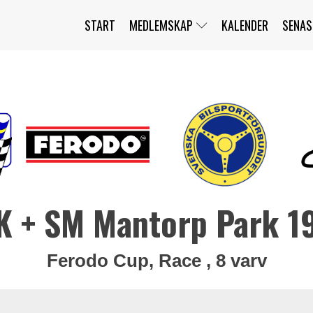
START
MEDLEMSKAP
KALENDER
SENAS
JAG HAR GLÖMT MITT LÖSENORD
MITT KONTO
BLI MEDLEM
K + SM Mantorp Park 1
Ferodo Cup, Race , 8 varv