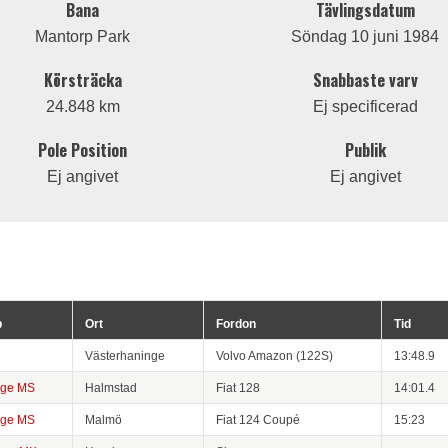
Bana
Tävlingsdatum
Mantorp Park
Söndag 10 juni 1984
Körsträcka
Snabbaste varv
24.848 km
Ej specificerad
Pole Position
Publik
Ej angivet
Ej angivet
b
Ort
Fordon
Tid
Västerhaninge
Volvo Amazon (122S)
13:48.9
nge MS
Halmstad
Fiat 128
14:01.4
nge MS
Malmö
Fiat 124 Coupé
15:23