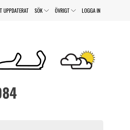
T UPPDATERAT
SÖK
ÖVRIGT
LOGGA IN
SERIER
BANOR
KLASSER
KLUBBAR
FÖRARE
TÄVLINGAR
CUSTOMER PORTAL
NEWSLETTERS UNSUBSCRIBE
SPONSORER
984
SUPER SALOON
SUPER STAR
GELLERÅSBANAN
LÄNKAR
KOMPLETTERA
PRESS
BENGANS NÖRDSIDA
OM OSS
KONTAKT
WEBBSHOP