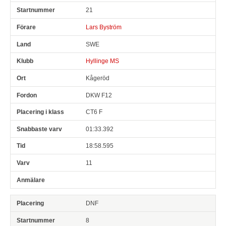
21
Lars Byström
SWE
Hyllinge MS
Kågeröd
DKW F12
CT6 F
01:33.392
18:58.595
11
DNF
8