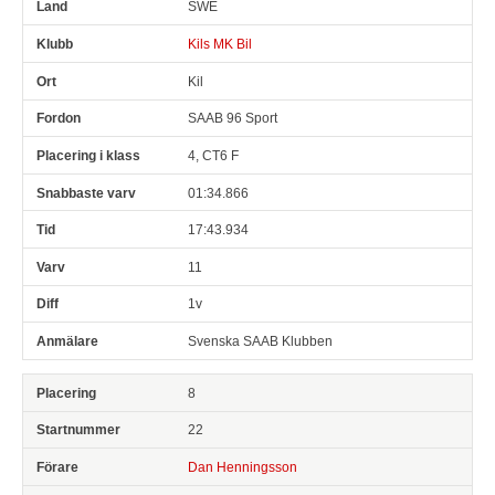
SWE
Kils MK Bil
Kil
SAAB 96 Sport
4, CT6 F
01:34.866
17:43.934
11
1v
Svenska SAAB Klubben
8
22
Dan Henningsson