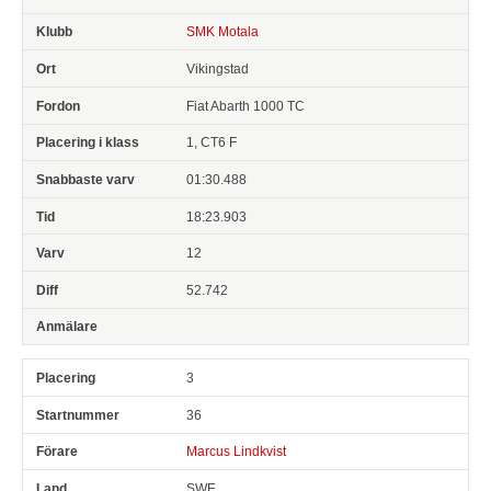
SMK Motala
Vikingstad
Fiat Abarth 1000 TC
1, CT6 F
01:30.488
18:23.903
12
52.742
3
36
Marcus Lindkvist
SWE