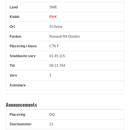
SWE
RHK
S:t Anna
Renault R8 Gordini
CT6 F
01:45.115
09:13.784
3
Announcements
DQ
Pl
Snr
Förare
Anledning
21