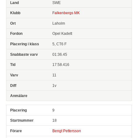
SWE
Falkenbergs MK
Laholm
Opel Kadett
5, CT6 F
01:36.45
17:58.416
11
1v
9
18
Bengt Pettersson