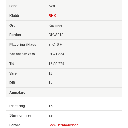
SWE
RHK
Kävlinge
DKW F12
8, CT6 F
01:41.834
18:59.779
11
1v
15
29
Sam Bernhardsson