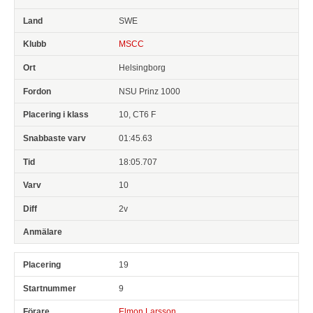
SWE
MSCC
Helsingborg
NSU Prinz 1000
10, CT6 F
01:45.63
18:05.707
10
2v
19
9
Elmon Larsson