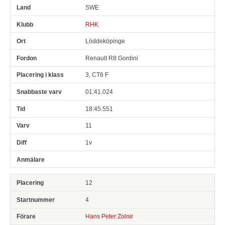
SWE
RHK
Löddeköpinge
Renault R8 Gordini
3, CT6 F
01:41.024
18:45.551
11
1v
12
4
Hans Peter Zolnir