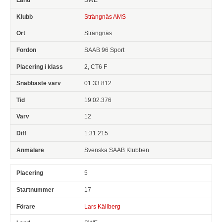
Strängnäs AMS
Strängnäs
SAAB 96 Sport
2, CT6 F
01:33.812
19:02.376
12
1:31.215
Svenska SAAB Klubben
5
17
Lars Källberg