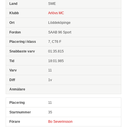
SWE
Arlövs MC
Löddeköpinge
SAAB 96 Sport
7, CT6 F
01:35.815
18:01.985
11
1v
11
35
Bo Severinsson