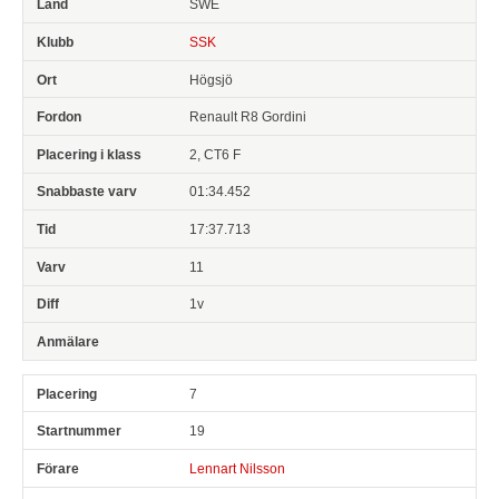
SWE
SSK
Högsjö
Renault R8 Gordini
2, CT6 F
01:34.452
17:37.713
11
1v
7
19
Lennart Nilsson