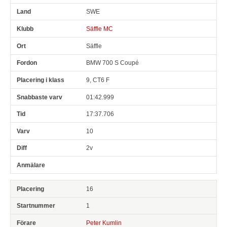
SWE
Säffle MC
Säffle
BMW 700 S Coupé
9, CT6 F
01:42.999
17:37.706
10
2v
16
1
Peter Kumlin