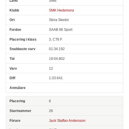
SWE
SMK Hedemora
Stora Skedvi
SAAB 96 Sport
3, CT6 F
01:34.192
19:04.802
12
1:33.641
6
26
Jack Staffan Andersson