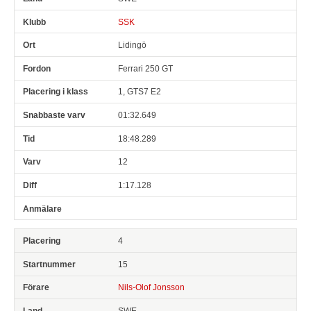
SSK
Lidingö
Ferrari 250 GT
1, GTS7 E2
01:32.649
18:48.289
12
1:17.128
4
15
Nils-Olof Jonsson
SWE