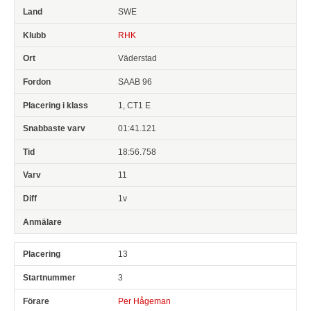
SWE
RHK
Väderstad
SAAB 96
1, CT1 E
01:41.121
18:56.758
11
1v
13
3
Per Hågeman