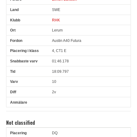
SWE
RHK
Lerum
Austin A40 Futura
4, CT1 E
01:46.178
18:09.797
10
2v
Not classified
DQ
Pl
Snr
Förare
Land
Klubb
Ort
Fordon
Pl i klass