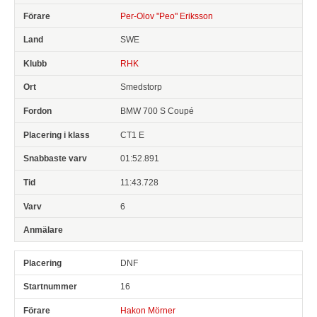
Per-Olov "Peo" Eriksson
SWE
RHK
Smedstorp
BMW 700 S Coupé
CT1 E
01:52.891
11:43.728
6
DNF
16
Hakon Mörner