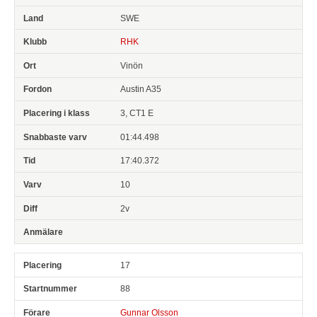
SWE
RHK
Vinön
Austin A35
3, CT1 E
01:44.498
17:40.372
10
2v
17
88
Gunnar Olsson