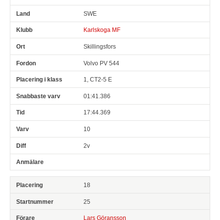
SWE
Karlskoga MF
Skillingsfors
Volvo PV 544
1, CT2-5 E
01:41.386
17:44.369
10
2v
18
25
Lars Göransson