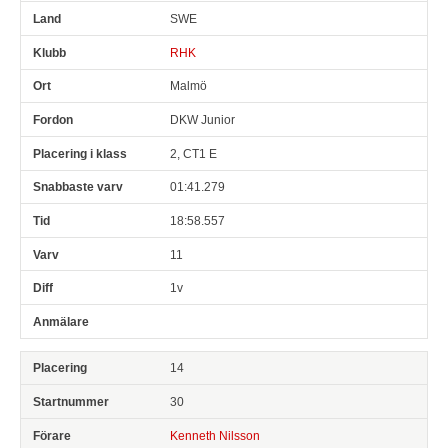
SWE
RHK
Malmö
DKW Junior
2, CT1 E
01:41.279
18:58.557
11
1v
14
30
Kenneth Nilsson