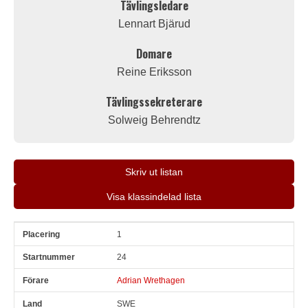
Tävlingsledare
Lennart Bjärud
Domare
Reine Eriksson
Tävlingssekreterare
Solweig Behrendtz
Skriv ut listan
Visa klassindelad lista
1
Pl
Snr
Förare
Land
Klubb
Ort
Fordon
Pl i klass
24
Adrian Wrethagen
SWE