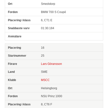
Smedstorp
BMW 700 S Coupé
6, CT1 E
01:30.184
16
25
Lars Göransson
SWE
MSCC
Helsingborg
NSU Prinz 1000
8, CT6 F