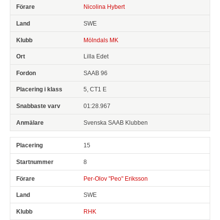
Nicolina Hybert
SWE
Mölndals MK
Lilla Edet
SAAB 96
5, CT1 E
01:28.967
Svenska SAAB Klubben
15
8
Per-Olov "Peo" Eriksson
SWE
RHK