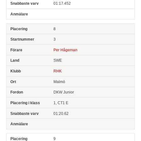
01:17.452
8
3
Per Hågeman
SWE
RHK
Malmö
DKW Junior
1, CT1 E
01:20.62
9