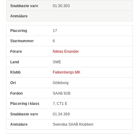
01:30.303
17
6
Niklas Enander
SWE
Falkenbergs MK
Göteborg
SAAB 92B
7, CT1 E
01:34.369
Svenska SAAB Klubben