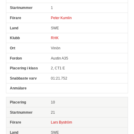
1
Peter Kumlin
SWE
RHK
Vinön
Austin A35
2, CT1 E
01:21.752
10
21
Lars Byström
SWE