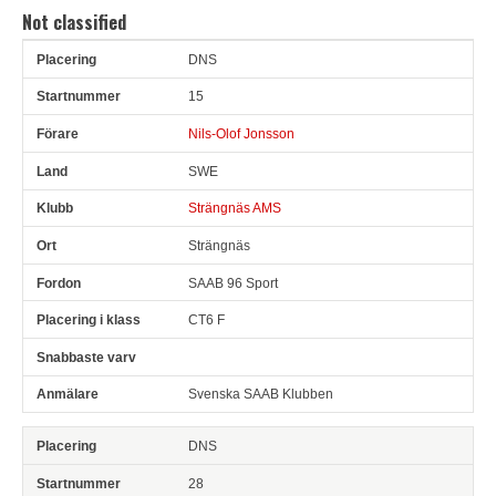
Not classified
DNS
Pl
Snr
Förare
Land
Klubb
Ort
Fordon
Pl i klass
15
Nils-Olof Jonsson
SWE
Strängnäs AMS
Strängnäs
SAAB 96 Sport
CT6 F
Svenska SAAB Klubben
DNS
28