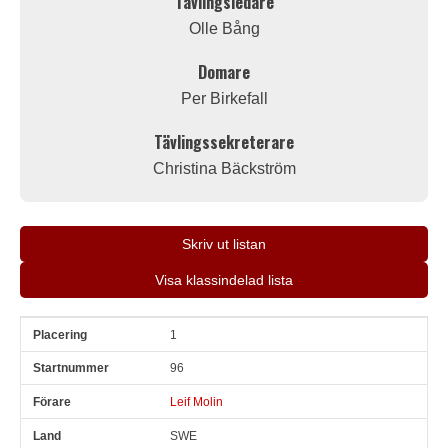
Tävlingsledare
Olle Bång
Domare
Per Birkefall
Tävlingssekreterare
Christina Bäckström
Skriv ut listan
Visa klassindelad lista
1
Pl
Snr
Förare
Land
Klubb
Ort
Fordon
Pl i klass
96
Leif Molin
SWE