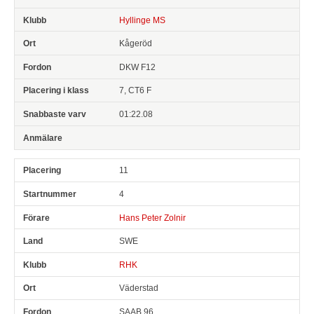
Hyllinge MS
Kågeröd
DKW F12
7, CT6 F
01:22.08
11
4
Hans Peter Zolnir
SWE
RHK
Väderstad
SAAB 96