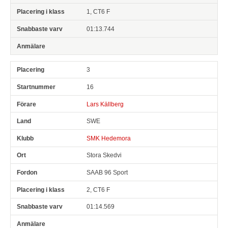
1, CT6 F
01:13.744
3
16
Lars Källberg
SWE
SMK Hedemora
Stora Skedvi
SAAB 96 Sport
2, CT6 F
01:14.569