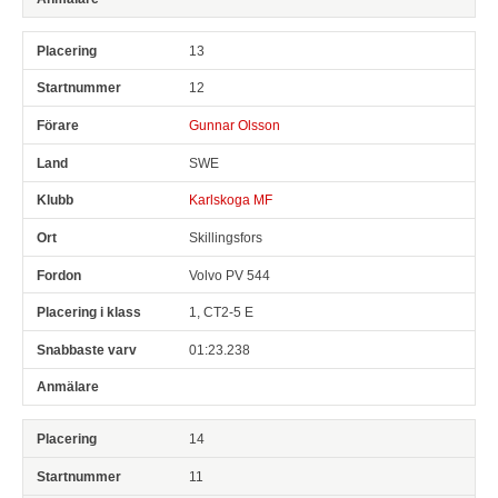
13
12
Gunnar Olsson
SWE
Karlskoga MF
Skillingsfors
Volvo PV 544
1, CT2-5 E
01:23.238
14
11