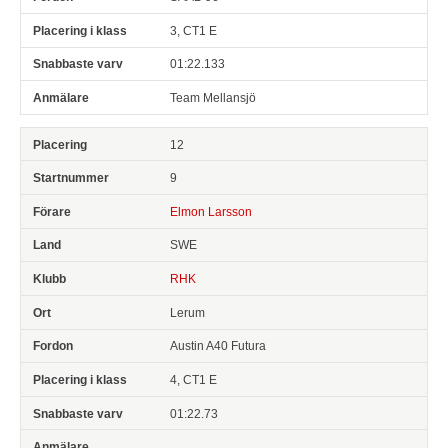
3, CT1 E
01:22.133
Team Mellansjö
12
9
Elmon Larsson
SWE
RHK
Lerum
Austin A40 Futura
4, CT1 E
01:22.73