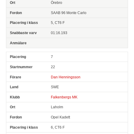
Örebro
SAAB 96 Monte Carlo
5, CT6 F
01:16.193
7
22
Dan Henningsson
SWE
Falkenbergs MK
Laholm
Opel Kadett
6, CT6 F